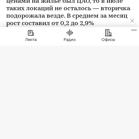
ценами на жилье был ЦАО, то в июле
таких локаций не осталось — вторичка
подорожала везде. В среднем за месяц
рост составил от 0,2 до 2,9%
Лента
Радио
Офисы
Фото: BestPhotoPlus / Shutterstock / FOTODOM
В июле цены на вторичном рынке повысились
во всех округах Москвы. Сильнее всего готовое