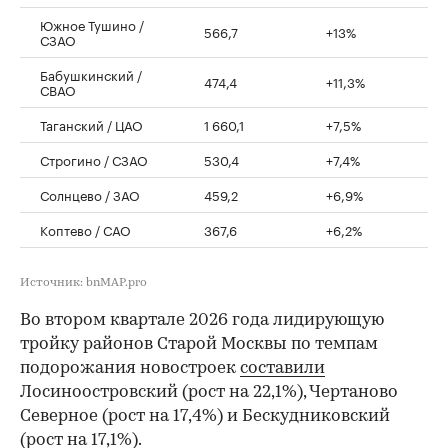
Южное Тушино /
566,7
+13%
СЗАО
Бабушкинский /
474,4
+11,3%
СВАО
Таганский / ЦАО
1 660,1
+7,5%
Строгино / СЗАО
530,4
+7,4%
Солнцево / ЗАО
459,2
+6,9%
Коптево / САО
367,6
+6,2%
Источник: bnMAP.pro
Во втором квартале 2026 года лидирующую
тройку районов Старой Москвы по темпам
подорожания новостроек
составили
Лосиноостровский (рост на 22,1%), Чертаново
Северное (рост на 17,4%) и Бескудниковский
(рост на 17,1%).