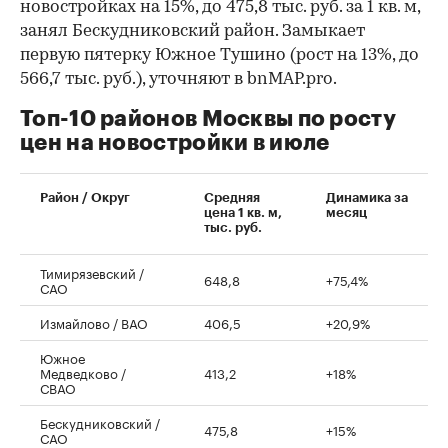
новостройках на 15%, до 475,8 тыс. руб. за 1 кв. м,
занял Бескудниковский район. Замыкает
первую пятерку Южное Тушино (рост на 13%, до
566,7 тыс. руб.), уточняют в bnMAP.pro.
Топ-10 районов Москвы по росту
цен на новостройки в июле
00:00
/
00:00
Район / Округ
Средняя
Динамика за
цена 1 кв. м,
месяц
тыс. руб.
Тимирязевский /
648,8
+75,4%
САО
Измайлово / ВАО
406,5
+20,9%
Южное
Медведково /
413,2
+18%
СВАО
Бескудниковский /
475,8
+15%
САО