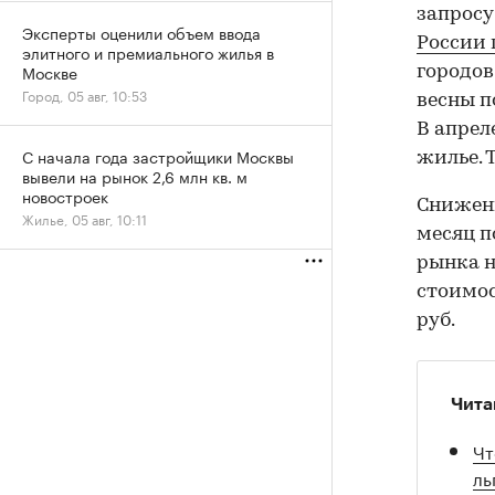
запросу
Эксперты оценили объем ввода
России 
элитного и премиального жилья в
Москве
городов
Город, 05 авг, 10:53
весны п
В апрел
С начала года застройщики Москвы
жилье. 
вывели на рынок 2,6 млн кв. м
новостроек
Снижени
Жилье, 05 авг, 10:11
месяц 
рынка н
стоимос
руб.
Чита
Чт
ль