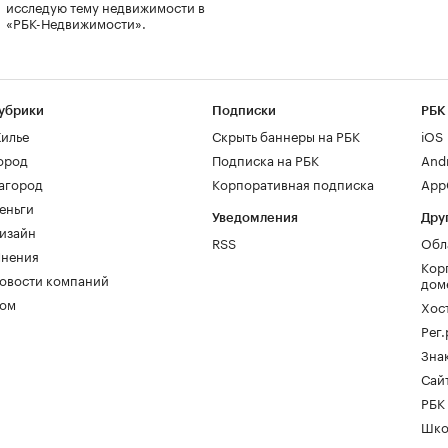
исследую тему недвижимости в
«РБК-Недвижимости».
убрики
Подписки
РБК
илье
Скрыть баннеры на РБК
iOS
ород
Подписка на РБК
And
агород
Корпоративная подписка
AppG
еньги
Уведомления
Дру
изайн
RSS
Обл
нения
Кор
овости компаний
дом
ом
Хос
Рег
Зна
Сайт
РБК
Шко