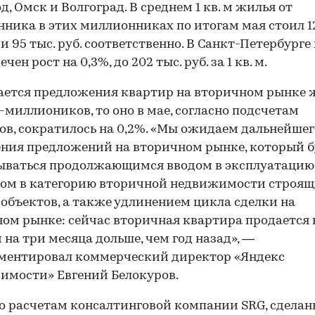
д, Омск и Волгоград. В среднем 1 кв. м жилья от
нника в этих миллионниках по итогам мая стоил 12
 и 95 тыс. руб. соответственно. В Санкт-Петербурге
чен рост на 0,3%, до 202 тыс. руб. за 1 кв. м.
ается предложения квартир на вторичном рынке 
-миллиоников, то оно в мае, согласно подсчетам
ов, сократилось на 0,2%. «Мы ожидаем дальнейшег
ния предложений на вторичном рынке, который б
ываться продолжающимся вводом в эксплуатацию
дом в категорию вторичной недвижимости строящ
 объектов, а также удлинением цикла сделки на
ом рынке: сейчас вторичная квартира продается 
 на три месяца дольше, чем год назад», —
ментировал коммерческий директор «Яндекс
имости» Евгений Белокуров.
о расчетам консалтинговой компании SRG, сдела