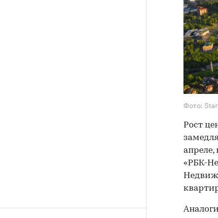
Фото: Sta
Рост це
замедля
апреле, 
«РБК-Н
Недвижи
квартир
Аналоги