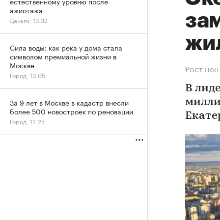
естественному уровню после
ажиотажа
за
Деньги, 13:32
жи
Сила воды: как река у дома стала
символом премиальной жизни в
Москве
Рост цен
Город, 13:05
В лид
За 9 лет в Москве в кадастр внесли
милли
более 500 новостроек по реновации
Екате
Город, 12:25