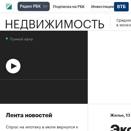
Подписка на РБК
Инвестиции
НЕДВИЖИМОСТЬ
Средняя
Спорт
Школа управления РБК
РБК 
в моско
Стиль
Крипто
РБК Бизнес-среда
Прямой эфир
Спецпроекты СПб
Конференции СПб
Технологии и медиа
Финансы
Рыно
Лента новостей
Жилье
⁠,
13
Спрос на ипотеку в июле вернулся к
Эк