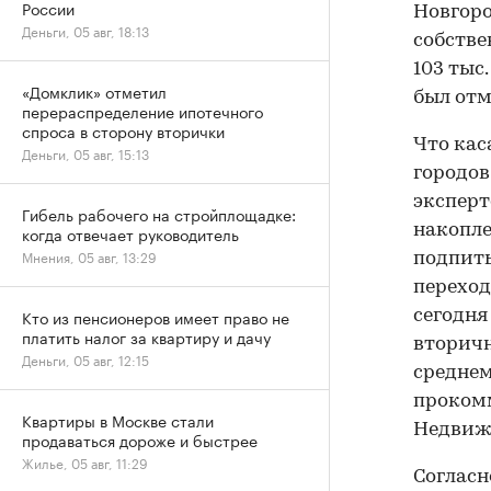
России
Новгоро
Деньги, 05 авг, 18:13
собстве
103 тыс.
«Домклик» отметил
был отме
перераспределение ипотечного
спроса в сторону вторички
Что кас
Деньги, 05 авг, 15:13
городов
эксперт
Гибель рабочего на стройплощадке:
накопле
когда отвечает руководитель
Мнения, 05 авг, 13:29
подпит
перехо
Кто из пенсионеров имеет право не
сегодня
платить налог за квартиру и дачу
вторичн
Деньги, 05 авг, 12:15
среднем
проком
Квартиры в Москве стали
Недвиж
продаваться дороже и быстрее
Жилье, 05 авг, 11:29
Согласн