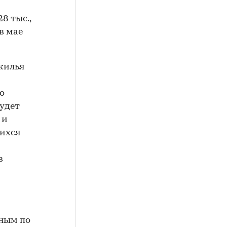
8 тыс.,
 в мае
жилья
о
удет
 и
ихся
в
нным по