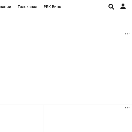
пании
Телеканал
РБК Вино
ациональные проекты
Город
аншизы
Газета
ка
Бизнес