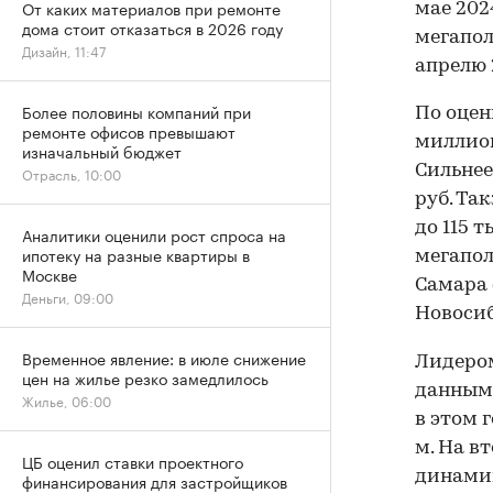
От каких материалов при ремонте
мае 202
дома стоит отказаться в 2026 году
мегапол
Дизайн, 11:47
апрелю 
Более половины компаний при
По оцен
ремонте офисов превышают
миллион
изначальный бюджет
Сильнее
Отрасль, 10:00
руб. Та
до 115 т
Аналитики оценили рост спроса на
ипотеку на разные квартиры в
мегапол
Москве
Самара (
Деньги, 09:00
Новосиби
Временное явление: в июле снижение
Лидером
цен на жилье резко замедлилось
данным 
Жилье, 06:00
в этом г
м. На вт
ЦБ оценил ставки проектного
динамик
финансирования для застройщиков