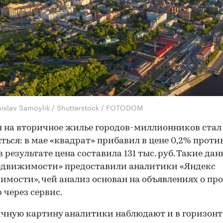
nislav Samoylik / Shutterstock / FOTODOM
н на вторичное жилье городов-миллионников стал
ться: в мае «квадрат» прибавил в цене 0,2% против
в результате цена составила 131 тыс. руб. Такие да
едвижимости» предоставили аналитики «Яндекс
мости», чей анализ основан на объявлениях о пр
 через сервис.
чную картину аналитики наблюдают и в горизонте