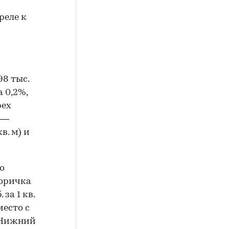
реле к
98 тыс.
а 0,2%,
рех
 —
кв. м) и
о
торичка
за 1 кв.
место с
— Нижний