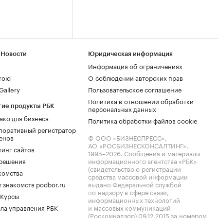
 Новости
Юридическая информация
Информация об ограничениях
roid
О соблюдении авторских прав
allery
Пользовательское соглашение
Политика в отношении обработки
гие продукты РБК
персональных данных
ако для бизнеса
Политика обработки файлов cookie
поративный регистратор
енов
© ООО «БИЗНЕСПРЕСС»,
АО «РОСБИЗНЕСКОНСАЛТИНГ»,
тинг сайтов
1995–2026
. Сообщения и материалы
.решения
информационного агентства «РБК»
(свидетельство о регистрации
комства
средства массовой информации
 знакомств podbor.ru
выдано Федеральной службой
по надзору в сфере связи,
 Курсы
информационных технологий
ла управления РБК
и массовых коммуникаций
(Роскомнадзор) 09.12.2015 за номером