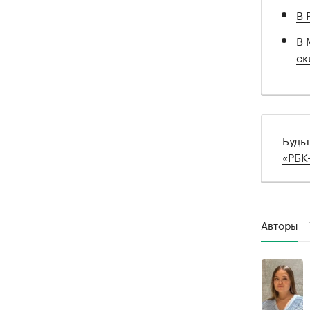
В 
В 
ск
Будь
«РБК
Авторы