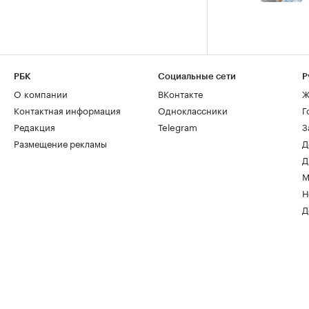
РБК
Социальные сети
Р
О компании
ВКонтакте
Ж
Контактная информация
Одноклассники
Г
Редакция
Telegram
З
Размещение рекламы
Д
Д
М
Н
Д