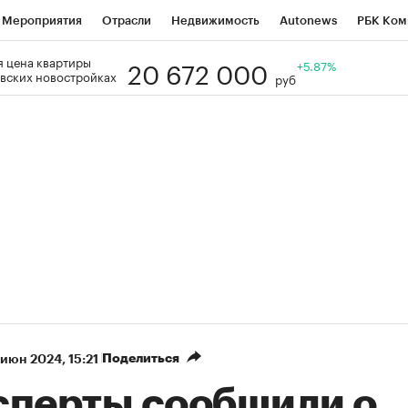
Мероприятия
Отрасли
Недвижимость
Autonews
РБК Ком
20 672 000
 цена квартиры
Образование
РБК Курсы
РБК Life
Тренды
+5.87%
Визионеры
Н
вских новостройках
руб
Дискуссионный клуб
Исследования
Кредитные рейтинги
Фр
Спецпроекты
Проверка контрагентов
Политика
Экономи
к наличной валюты
Поделиться
 июн 2024, 15:21
сперты сообщили о