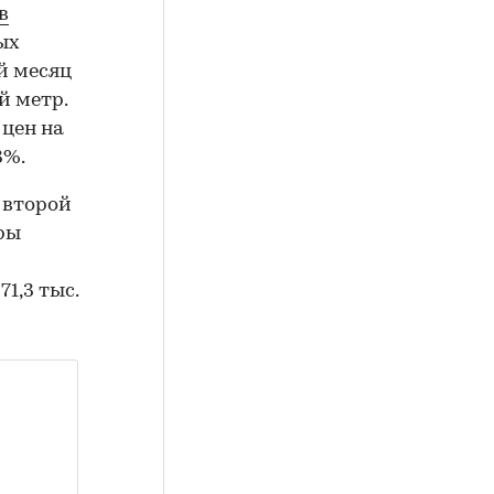
в
ых
й месяц
й метр.
 цен на
3%.
 второй
ры
271,3 тыс.