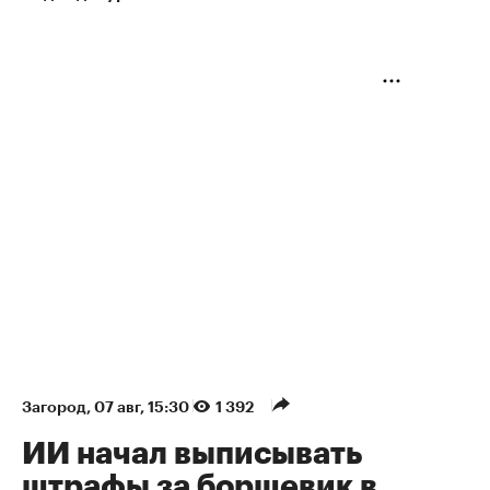
Загород
⁠,
07 авг, 15:30
1 392
ИИ начал выписывать
штрафы за борщевик в