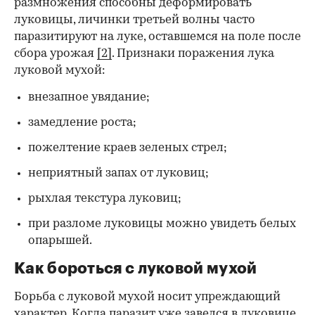
размножения способны деформировать
луковицы, личинки третьей волны часто
паразитируют на луке, оставшемся на поле после
сбора урожая
[2]
. Признаки поражения лука
луковой мухой:
внезапное увядание;
замедление роста;
пожелтение краев зеленых стрел;
неприятный запах от луковиц;
рыхлая текстура луковиц;
при разломе луковицы можно увидеть белых
опарышей.
Как бороться с луковой мухой
Борьба с луковой мухой носит упреждающий
характер. Когда паразит уже завелся в луковице,