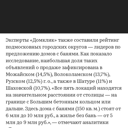
банями можно найти вблизи от Москвы, —
отмечается в обзоре. — Округа с самыми
дешевыми объектами в основном находятся за
пределами ЦКАД или Большого бетонного
кольца».
Эксперты «Домклик» также составили рейтинг
подмосковных городских округов — лидеров по
предложению домов с банями. Как показало
исследование, наибольшая доля таких
объявлений о продаже зафиксирована в
Можайском (14,5%), Волоколамском (13,7%),
Рузском (12,5%) г. о., а также в Шатуре (11%) и
Шаховской (10,7%). «Все пять локаций находятся
на значительном расстоянии от столицы — на
границе с Большим бетонным кольцом или
дальше. Здесь дома с банями (150 кв. м.) стоят от
6 млн до 10 млн руб., а жилье без бань — от 5
млн до 9 млн руб.», — отмечают аналитики