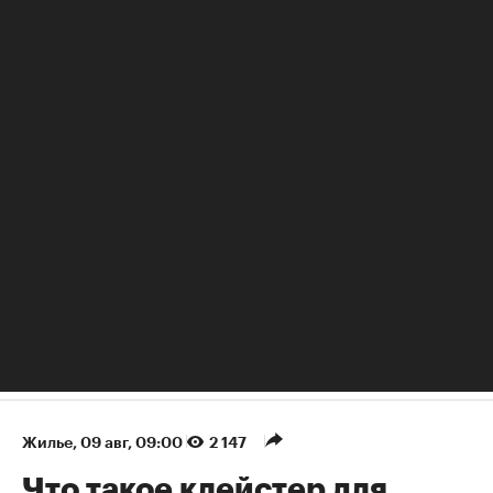
РБК Autonews
Самые популярные SUV в России
Жилье
⁠,
09 авг, 09:00
2 147
Что такое клейстер для