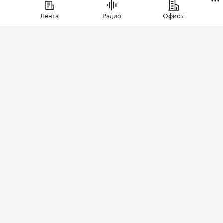
появлением в экспозиции нового
Лента
Радио
Офисы
проекта бизнес-класса
Фото: Elena Koromyslova / Shutterstock / FOTODOM
Тимирязевский район занял первое место в
рейтинге локаций Старой Москвы по темпам
роста цен на новостройки за месяц. В июле 2026