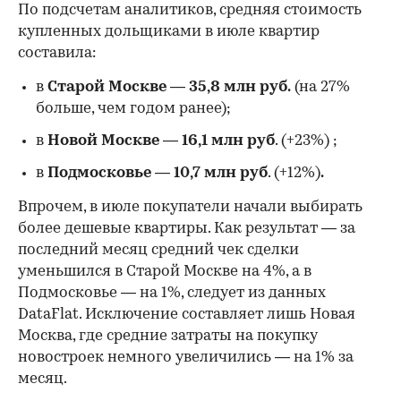
По подсчетам аналитиков, средняя стоимость
купленных дольщиками в июле квартир
составила:
в
Старой Москве
—
35,8 млн руб.
(на 27%
больше, чем годом ранее);
в
Новой Москве
—
16,1 млн руб
. (+23%)
;
в
Подмосковье
—
10,7 млн руб
. (+12%)
.
Впрочем, в июле покупатели начали выбирать
более дешевые квартиры. Как результат — за
последний месяц средний чек сделки
уменьшился в Старой Москве на 4%, а в
Подмосковье — на 1%, следует из данных
DataFlat. Исключение составляет лишь Новая
Москва, где средние затраты на покупку
новостроек немного увеличились — на 1% за
месяц.