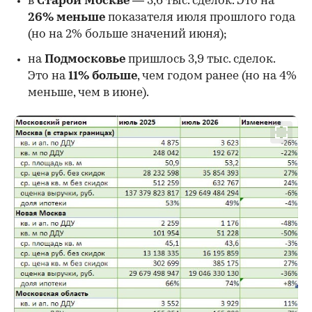
в
Старой Москве
— 3,6 тыс. сделок. Это на
26%
меньше
показателя июля прошлого года
00:00
/
00:00
(но на 2% больше значений июня);
на
Подмосковье
пришлось 3,9 тыс. сделок.
Это на
11% больше
, чем годом ранее (но на 4%
меньше, чем в июне).