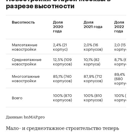
разрезе высотности
Высотность
Доля
Доля
Доля
2020
2021 года
2022
года
года
Малоэтажные
2,4% (21
2,0% (16
2,0 (15
новостройки
корпус)
корпусов)
корпусов
Среднеэтажные
12,5% (109
10,1% (82
8,7% (66
новостройки
корпусов)
корпуса)
корпусов
89,4%
Многоэтажные
85,1% (740
87,9% (712
(680
новостройки
корпусов)
корпусов)
корпусов
100% (870
100% (810
100% (761
Всего
корпусов)
корпусов)
корпус)
Данные: bnMAP.pro
Мало- и среднеэтажное строительство теперь