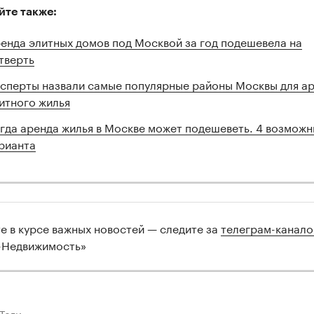
йте также:
енда элитных домов под Москвой за год подешевела на
тверть
сперты назвали самые популярные районы Москвы для а
итного жилья
гда аренда жилья в Москве может подешеветь. 4 возможн
рианта
те в курсе важных новостей — следите за
телеграм-канал
-Недвижимость»
Теги