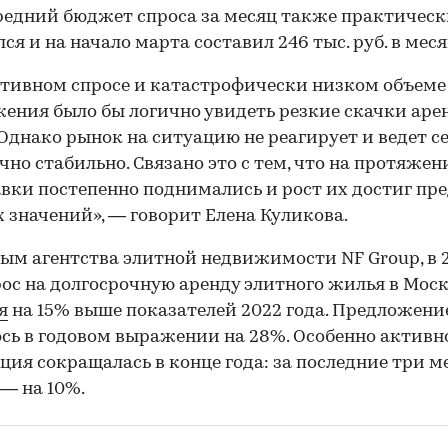
Средний бюджет спроса за месяц также практическ
ся и на начало марта составил 246 тыс. руб. в меся
тивном спросе и катастрофически низком объеме
ения было бы логично увидеть резкие скачки ар
 Однако рынок на ситуацию не реагирует и ведет с
чно стабильно. Связано это с тем, что на протяжен
авки постепенно поднимались и рост их достиг пр
 значений», — говорит Елена Куликова.
ым агентства элитной недвижимости NF Group, в 
рос на долгосрочную аренду элитного жилья в Мос
я
на 15% выше показателей 2022 года. Предложени
сь в годовом выражении на 28%. Особенно активн
ция сокращалась в конце года: за последние три м
 — на 10%.