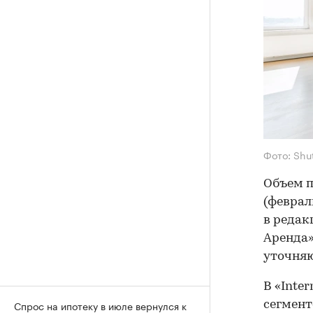
Фото: Shu
Объем п
(феврал
в редак
Аренда»
уточняю
В «Inte
Спрос на ипотеку в июле вернулся к
сегмент