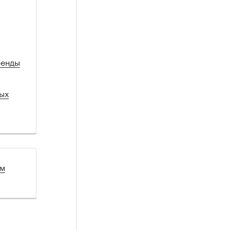
ренды
ых
ом