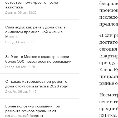
естественному уровню после
февраль
ажиотажа
произош
Деньги, 06 авг, 13:32
исследо
предло
Сила воды: как река у дома стала
символом премиальной жизни в
«Если р
Москве
Город, 06 авг, 13:05
достато
сегодня
За 9 лет в Москве в кадастр внесли
квартир
более 500 новостроек по реновации
аренду,
Город, 06 авг, 12:25
Елена К
прираст
От каких материалов при ремонте
рынке о
дома стоит отказаться в 2026 году
Дизайн, 06 авг, 11:47
Несмотр
сегмент
Более половины компаний при
средний
ремонте офисов превышают
изначальный бюджет
331 тыс.