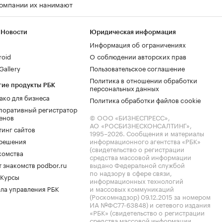
компании их нанимают
 Новости
Юридическая информация
Информация об ограничениях
roid
О соблюдении авторских прав
allery
Пользовательское соглашение
Политика в отношении обработки
гие продукты РБК
персональных данных
ако для бизнеса
Политика обработки файлов cookie
поративный регистратор
енов
© ООО «БИЗНЕСПРЕСС»,
АО «РОСБИЗНЕСКОНСАЛТИНГ»,
тинг сайтов
1995–2026
. Сообщения и материалы
.решения
информационного агентства «РБК»
(свидетельство о регистрации
комства
средства массовой информации
 знакомств podbor.ru
выдано Федеральной службой
по надзору в сфере связи,
 Курсы
информационных технологий
ла управления РБК
и массовых коммуникаций
(Роскомнадзор) 09.12.2015 за номером
ИА №ФС77-63848) и сетевого издания
«РБК» (свидетельство о регистрации
средства массовой информации