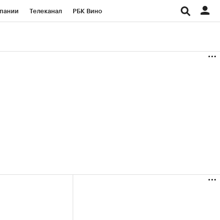
пании
Телеканал
РБК Вино
ациональные проекты
Город
аншизы
Газета
ка
Бизнес