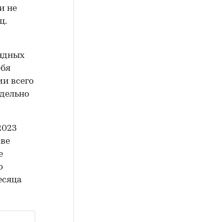
и не
ц.
ендных
ебя
ии всего
едельно
2023
кве
е
о
есяца