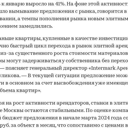
 к январю выросло на 41%. На фоне этой активнос
ло вымывание предложения с рынка, говорится в
вании, а темпы пополнения рынка новым элитны
жением замедлились.
аньше квартиры, купленные в качестве инвестици
чно быстрый цикл перехода в рынок элитной арен
 из-за существенного роста стоимости материалов
ы могут задерживаться у собственника без перехо
 — поясняет генеральный директор «Intermark Аре
уликова. — В текущей ситуации предложение мож
и в основном за счет высвобождения уже имеюще
бъема квартир».
я на рост активности арендаторов, ставки в элит
е Москвы остаются стабильными. По оценке компа
 бюджет предложения в начале марта 2024 года с
 руб. за объект в месяц, что сопоставимо с ценами 