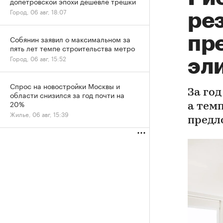
допетровской эпохи дешевле трешки
Город, 06 авг, 18:07
ре
пр
Собянин заявил о максимальном за
пять лет темпе строительства метро
Город, 06 авг, 15:52
эл
Спрос на новостройки Москвы и
За го
области снизился за год почти на
20%
а тем
Жилье, 06 авг, 15:39
предл