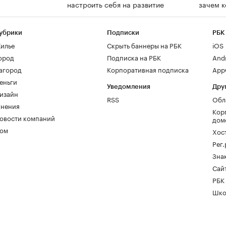
настроить себя на развитие
зачем 
убрики
Подписки
РБК
илье
Скрыть баннеры на РБК
iOS
ород
Подписка на РБК
And
агород
Корпоративная подписка
AppG
еньги
Уведомления
Дру
изайн
RSS
Обл
нения
Кор
овости компаний
дом
ом
Хос
Рег
Зна
Сайт
РБК
Шко