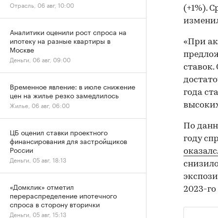
Отрасль, 06 авг, 10:00
(+1%). 
изменил
Аналитики оценили рост спроса на
ипотеку на разные квартиры в
«При ак
Москве
предлож
Деньги, 06 авг, 09:00
ставок.
достато
Временное явление: в июле снижение
года ст
цен на жилье резко замедлилось
Жилье, 06 авг, 06:00
высоких
По данн
ЦБ оценил ставки проектного
году сп
финансирования для застройщиков
России
оказалс
Деньги, 05 авг, 18:13
снизило
экспози
«Домклик» отметил
2023-го
перераспределение ипотечного
спроса в сторону вторички
Деньги, 05 авг, 15:13