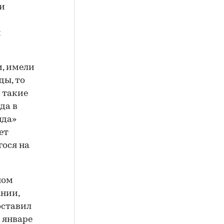
ти
м
и, имели
ды, то
 такие
да в
нда»
ет
гося на
ном
нии,
оставил
в январе