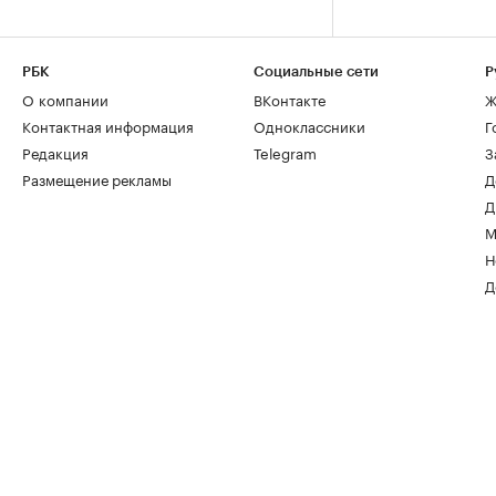
РБК
Социальные сети
Р
О компании
ВКонтакте
Ж
Контактная информация
Одноклассники
Г
Редакция
Telegram
З
Размещение рекламы
Д
Д
М
Н
Д