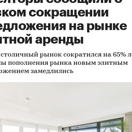
зком сокращении
едложения на рынке
итной аренды
д столичный рынок сократился на 65% л
пы пополнения рынка новым элитным
ожением замедлились