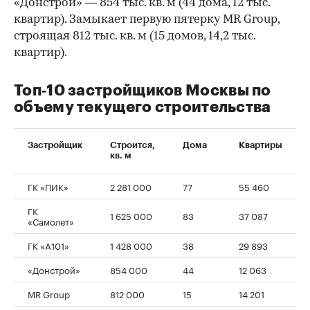
«Донстрой» — 854 тыс. кв. м (44 дома, 12 тыс.
квартир). Замыкает первую пятерку MR Group,
строящая 812 тыс. кв. м (15 домов, 14,2 тыс.
квартир).
Топ‑10 застройщиков Москвы по
объему текущего строительства
Застройщик
Строится,
Дома
Квартиры
кв. м
ГК «ПИК»
2 281 000
77
55 460
ГК
1 625 000
83
37 087
«Самолет»
ГК «А101»
1 428 000
38
29 893
«Донстрой»
854 000
44
12 063
MR Group
812 000
15
14 201