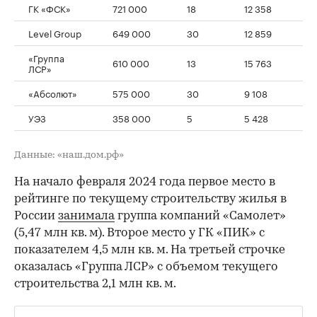
ГК «ФСК»
721 000
18
12 358
Level Group
649 000
30
12 859
«Группа
610 000
13
15 763
ЛСР»
«Абсолют»
575 000
30
9 108
УЭЗ
358 000
5
5 428
Данные: «наш.дом.рф»
На начало февраля 2024 года первое место в
рейтинге по текущему строительству жилья в
России
занимала
группа компаний «Самолет»
(5,47 млн кв. м). Второе место у ГК «ПИК» с
показателем 4,5 млн кв. м. На третьей строчке
оказалась «Группа ЛСР» с объемом текущего
строительства 2,1 млн кв. м.