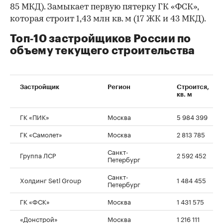
85 МКД). Замыкает первую пятерку ГК «ФСК»,
которая строит 1,43 млн кв. м (17 ЖК и 43 МКД).
Топ‑10 застройщиков России по
объему текущего строительства
Застройщик
Регион
Строится,
кв. м
ГК «ПИК»
Москва
5 984 399
ГК «Самолет»
Москва
2 813 785
Санкт-
Группа ЛСР
2 592 452
Петербург
00:00
/
00:00
Санкт-
Холдинг Setl Group
1 484 455
Петербург
ГК «ФСК»
Москва
1 431 575
«Донстрой»
Москва
1 216 111