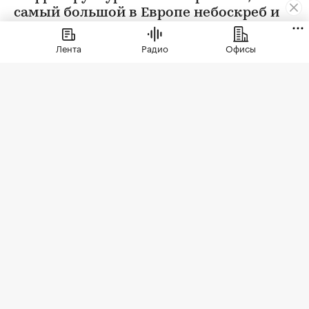
самый большой в Европе небоскреб и
другие проекты
Лента
Радио
Офисы
Фото: Bannafarsai_Stock / Shutterstock / FOTODOM
В этом году 9 августа в России отмечается
юбилейный День строителя. Традиционно он
приходится на второе воскресенье последнего