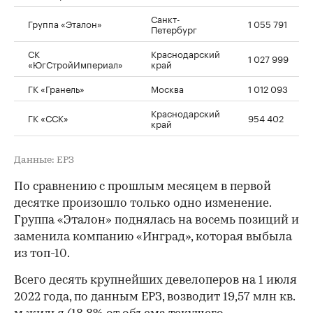
Санкт-
Группа «Эталон»
1 055 791
Петербург
СК
Краснодарский
1 027 999
«ЮгСтройИмпериал»
край
ГК «Гранель»
Москва
1 012 093
Краснодарский
ГК «ССК»
954 402
край
Данные: ЕРЗ
По сравнению с прошлым месяцем в первой
десятке произошло только одно изменение.
Группа «Эталон» поднялась на восемь позиций и
заменила компанию «Инград», которая выбыла
из топ-10.
Всего десять крупнейших девелоперов на 1 июля
2022 года, по данным ЕРЗ, возводит 19,57 млн кв.