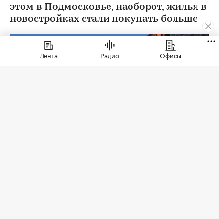
этом в Подмосковье, наоборот, жилья в
новостройках стали покупать больше
Лента
Радио
Офисы
Фото: Sergio Photone / Shutterstock / FOTODOM
В июле 2026 года продажи жилья по договорам
долевого участия (ДДУ) в новостройках Москвы
и Подмосковья снизились на 18% по сравнению