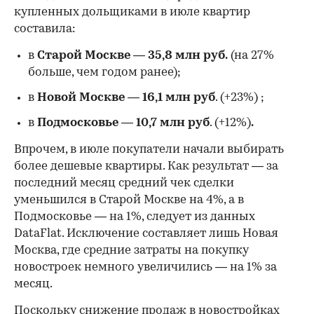
купленных дольщиками в июле квартир
составила:
в
Старой Москве
—
35,8 млн руб.
(на 27%
больше, чем годом ранее);
в
Новой Москве
—
16,1 млн руб
. (+23%)
;
в
Подмосковье
—
10,7 млн руб
. (+12%)
.
Впрочем, в июле покупатели начали выбирать
более дешевые квартиры. Как результат — за
последний месяц средний чек сделки
уменьшился в Старой Москве на 4%, а в
Подмосковье — на 1%, следует из данных
DataFlat. Исключение составляет лишь Новая
Москва, где средние затраты на покупку
новостроек немного увеличились — на 1% за
месяц.
Поскольку снижение продаж в новостройках