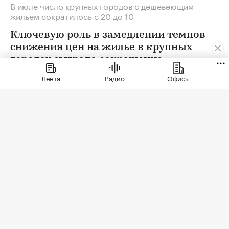
В июле число крупных городов с дешевеющим
жильем сократилось с 20 до 10
Ключевую роль в замедлении темпов
снижения цен на жилье в крупных
городах сыграло сокращение
предложения. В условиях
Лента
Радио
Офисы
сохраняющейся неопределенности
собственники отложили сделки. Еще
одна причина тренда — оживление
спроса