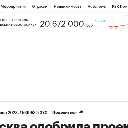
Мероприятия
Отрасли
Недвижимость
Autonews
РБК Ком
20 672 000
 цена квартиры
 РБК
РБК Образование
РБК Курсы
РБК Life
+5.87%
Тренды
Виз
вских новостройках
руб
ь
Крипто
РБК Бизнес-среда
Дискуссионный клуб
Исследо
зета
Спецпроекты СПб
Конференции СПб
Спецпроекты
кономика
Бизнес
Технологии и медиа
Финансы
Рынок на
(+87,58%)
(+30,25%)
5 450
АФК «Система» ₽12
Купить
 ПСБ к 29.07.27
прогноз БКС к 15.07.27
Поделиться
 апр 2023, 11:39
5 370
сква одобрила прое