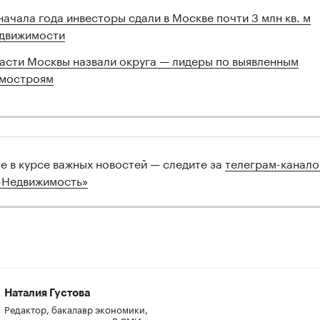
начала года инвесторы сдали в Москве почти 3 млн кв. м
движимости
асти Москвы назвали округа — лидеры по выявленным
мостроям
те в курсе важных новостей — следите за
телеграм-канал
-Недвижимость»
Наталия Густова
Редактор, бакалавр экономики,
магистр журналистики. В СМИ -