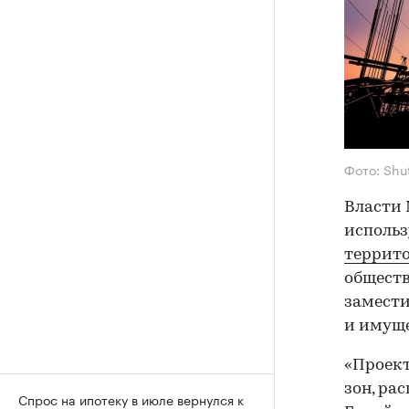
Фото: Shu
Власти 
исполь
террит
обществ
замести
и имущ
«Проект
зон, ра
Спрос на ипотеку в июле вернулся к