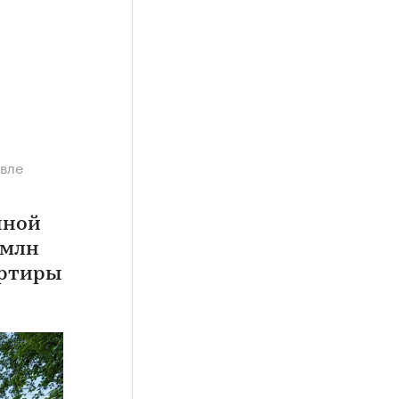
евле
нной
 млн
артиры