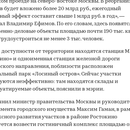
ом проезде на северо-востоке Москвы. В реорган
в будет вложено более 20 млрд руб., ежегодный
ый эффект составит свыше 1 млрд руб. в год», —
ал Владимир Ефимов. По его словам, здесь появятс
енно-деловые объекты площадью почти 190 тыс. кв.
трудоустроиться не менее 3 тыс. человек.
 доступности от территории находятся станция 
ино» и одноименная станция железной дороги
ского направления, поблизости расположен
льный парк «Лосиный остров». Сейчас участки
уются неэффективно: там находятся склады и
уатируемые объекты, пояснили в мэрии.
чнил министр правительства Москвы и руководит
мента городского имущества Максим Гаман, в ра
сного развития участков в районе Ростокино
ется возвести гостиничный комплекс площадью о