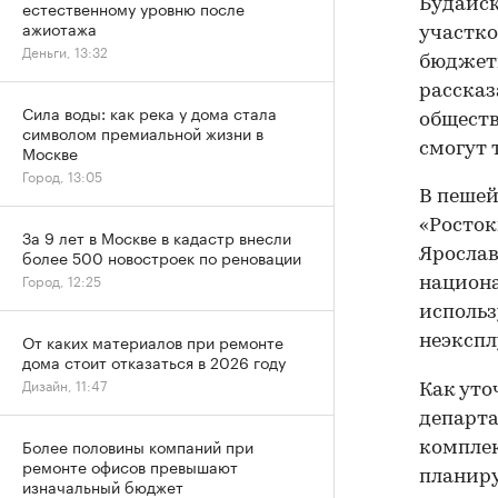
Будайск
естественному уровню после
ажиотажа
участко
Деньги, 13:32
бюджетн
рассказ
Сила воды: как река у дома стала
обществ
символом премиальной жизни в
смогут 
Москве
Город, 13:05
В пешей
«Росток
За 9 лет в Москве в кадастр внесли
Ярослав
более 500 новостроек по реновации
Город, 12:25
национа
использ
От каких материалов при ремонте
неэкспл
дома стоит отказаться в 2026 году
Дизайн, 11:47
Как уто
департа
Более половины компаний при
комплек
ремонте офисов превышают
планиру
изначальный бюджет