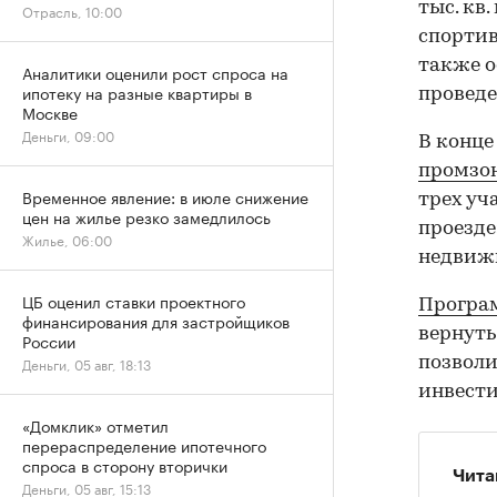
тыс. кв
Отрасль, 10:00
спортив
также о
Аналитики оценили рост спроса на
ипотеку на разные квартиры в
проведе
Москве
Деньги, 09:00
В конце
промзо
Временное явление: в июле снижение
трех уч
цен на жилье резко замедлилось
проезде
Жилье, 06:00
недвиж
ЦБ оценил ставки проектного
Програ
финансирования для застройщиков
вернуть
России
позволи
Деньги, 05 авг, 18:13
инвести
«Домклик» отметил
перераспределение ипотечного
спроса в сторону вторички
Чита
Деньги, 05 авг, 15:13