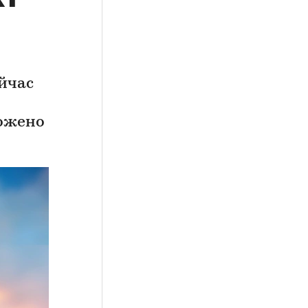
йчас
ложено