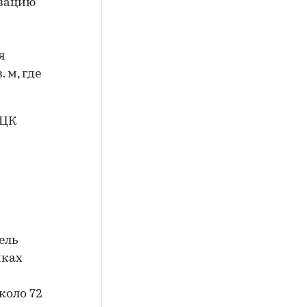
изацию
я
 м, где
МЦК
ель
мках
коло 72