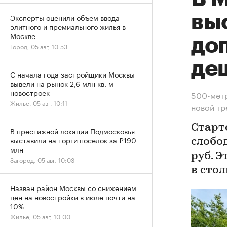
вы
Эксперты оценили объем ввода
элитного и премиального жилья в
Москве
до
Город, 05 авг, 10:53
де
С начала года застройщики Москвы
вывели на рынок 2,6 млн кв. м
новостроек
500-метр
Жилье, 05 авг, 10:11
новой т
Старт
В престижной локации Подмосковья
выставили на торги поселок за ₽190
слобод
млн
руб. 
Загород, 05 авг, 10:03
в сто
Назван район Москвы со снижением
цен на новостройки в июле почти на
10%
Жилье, 05 авг, 10:00