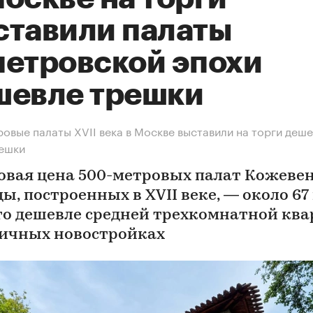
ставили палаты
петровской эпохи
шевле трешки
овые палаты XVII века в Москве выставили на торги деш
решки
овая цена 500-метровых палат Кожеве
ы, построенных в XVII веке, — около 67
Это дешевле средней трехкомнатной кв
личных новостройках