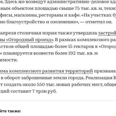
. м. Здесь же возведут административно-деловое зд
ным объектом площадью свыше 75 тыс. кв. м, техно
фисы, магазины, рестораны и кафе. «На участках б
но благоустройство и озеленение», — отметил он.
 апреля столичная мэрия также утвердила
застро
ны «Огородный проезд»
. В рамках комплексного р
астков общей площадью более 15 гектаров в «Огор
00:00
/
00:00
» планируется возвести более 192 тыс. кв. м
имости.
мма комплексного развития территорий
призвана
 в оборот заброшенные земли города. Реализация 
т создать около 550 тыс. новых рабочих мест, общ
ций составит 7 трлн руб.
йте также: