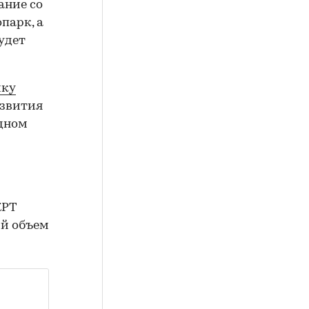
ание со
парк, а
удет
йку
азвития
одном
КРТ
ий объем