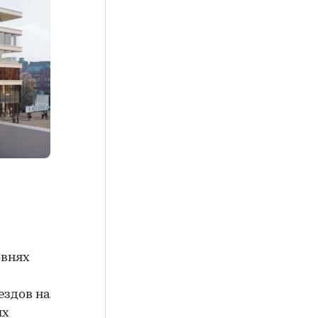
овнях
ездов на
ых