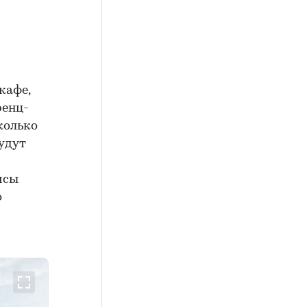
кафе,
ренц-
колько
будут
исы
о