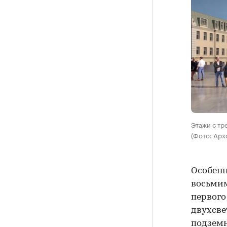
Этажи с тр
(Фото: Арх
Особенн
восьмим
первого
двухсве
подзем