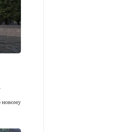
.
о новому