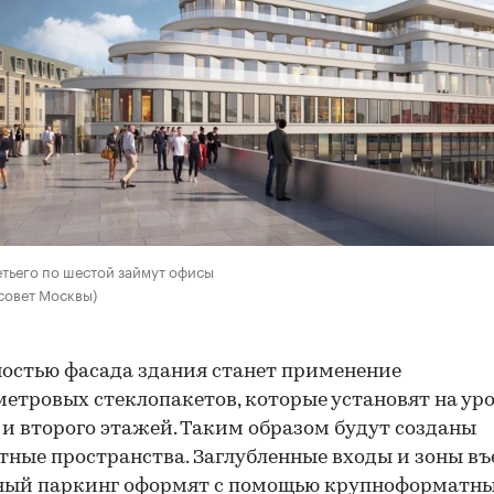
етьего по шестой займут офисы
совет Москвы)
остью фасада здания станет применение
етровых стеклопакетов, которые установят на ур
 и второго этажей. Таким образом будут созданы
тные пространства. Заглубленные входы и зоны въ
ный паркинг оформят с помощью крупноформатн