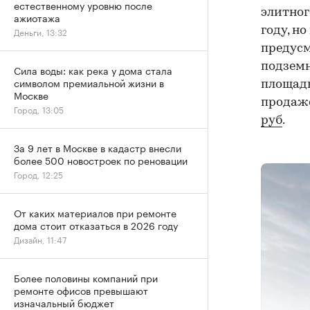
естественному уровню после
элитног
ажиотажа
году, н
Деньги, 13:32
предусм
подземн
Сила воды: как река у дома стала
символом премиальной жизни в
площадь
Москве
продаже
Город, 13:05
руб
.
За 9 лет в Москве в кадастр внесли
более 500 новостроек по реновации
Город, 12:25
От каких материалов при ремонте
дома стоит отказаться в 2026 году
Дизайн, 11:47
Более половины компаний при
ремонте офисов превышают
изначальный бюджет