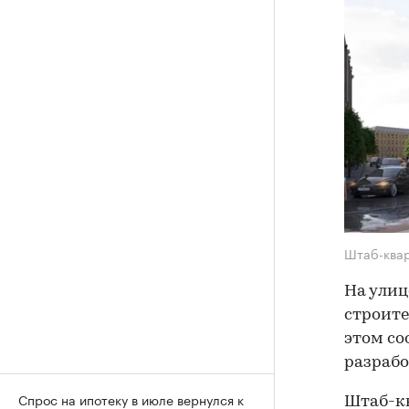
Штаб-ква
На улиц
строите
этом со
разрабо
Спрос на ипотеку в июле вернулся к
Штаб-кв