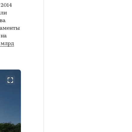
 2014
ыли
два
таменты
 на
8 млрд