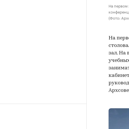
На первом 
конференц
(Фото: Арх
На перв
столова
зал. На
учебных
занимат
кабинет
руковод
Архсове