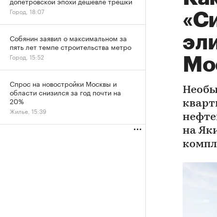
допетровской эпохи дешевле трешки
Город, 18:07
«С
эли
Собянин заявил о максимальном за
пять лет темпе строительства метро
Город, 15:52
Мо
Спрос на новостройки Москвы и
Необы
области снизился за год почти на
20%
кварт
Жилье, 15:39
нефте
на Як
компл