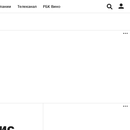
пании
Телеканал
РБК Вино
ациональные проекты
Город
аншизы
Газета
ка
Бизнес
фис