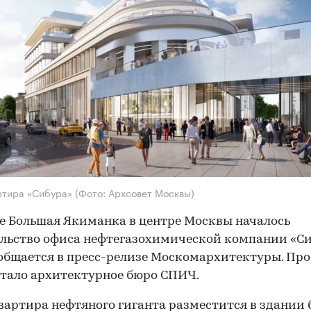
ртира «Сибура»
(Фото: Архсовет Москвы)
е Большая Якиманка в центре Москвы началось
льство офиса нефтегазохимической компании «Си
общается в пресс-релизе Москомархитектуры. Про
тало архитектурное бюро СПИЧ.
артира нефтяного гиганта разместится в здании