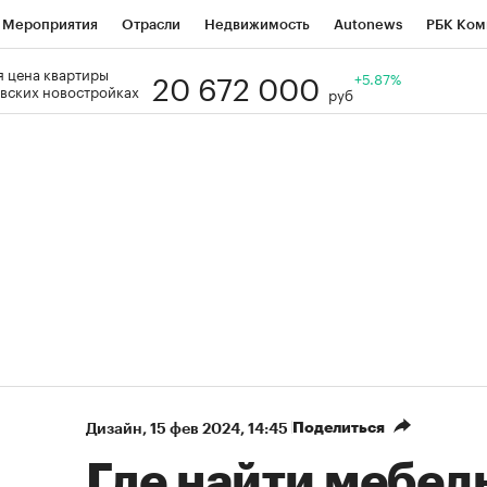
Мероприятия
Отрасли
Недвижимость
Autonews
РБК Ком
20 672 000
 цена квартиры
Образование
РБК Курсы
РБК Life
Тренды
+5.87%
Визионеры
Н
вских новостройках
руб
Дискуссионный клуб
Исследования
Кредитные рейтинги
Фр
Спецпроекты
Проверка контрагентов
Политика
Экономи
к наличной валюты
Поделиться
Дизайн
⁠,
15 фев 2024, 14:45
Где найти мебель