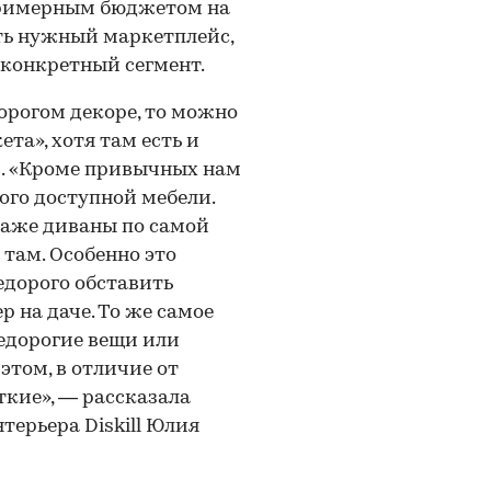
 примерным бюджетом на
ать нужный маркетплейс,
 конкретный сегмент.
орогом декоре, то можно
та», хотя там есть и
в. «Кроме привычных нам
ого доступной мебели.
даже диваны по самой
 там. Особенно это
недорого обставить
р на даче. То же самое
недорогие вещи или
том, в отличие от
ткие», — рассказала
ерьера Diskill Юлия