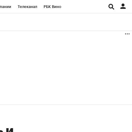
пании
Телеканал
РБК Вино
ациональные проекты
Город
аншизы
Газета
ка
Бизнес
 и