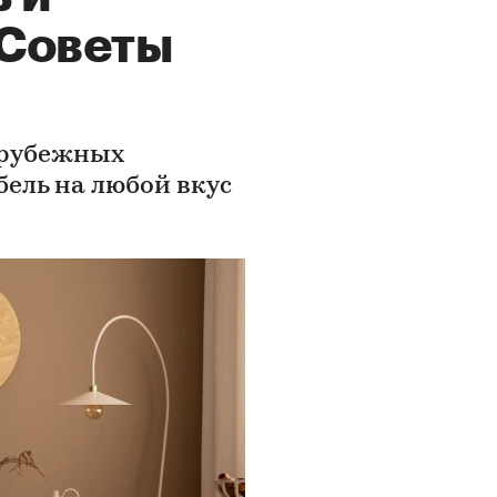
 Советы
арубежных
ель на любой вкус