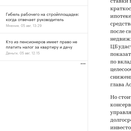
ставки 
краткос
Гибель рабочего на стройплощадке:
ипотеке
когда отвечает руководитель
средств
Мнения, 05 авг, 13:29
после с
недвижи
Кто из пенсионеров имеет право не
платить налог за квартиру и дачу
ЦБ удас
Деньги, 05 авг, 12:15
показат
по вкла
целесоо
снижени
глава Ac
Но стои
консерв
управля
долгоср
инвесто