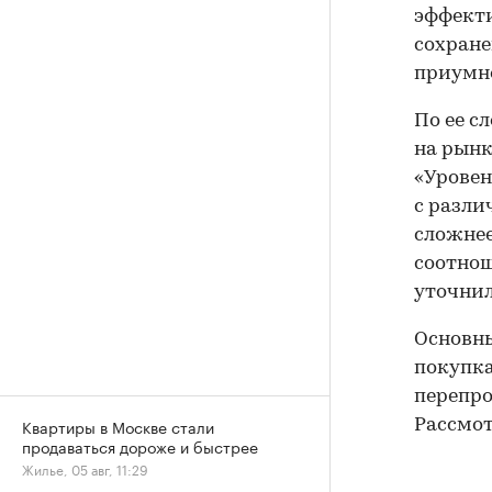
эффекти
сохране
приумно
По ее с
на рынк
«Уровен
с разл
сложнее
соотнош
уточнил
Основны
покупка
перепро
Квартиры в Москве стали
Рассмот
продаваться дороже и быстрее
Жилье, 05 авг, 11:29