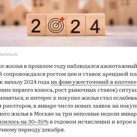
tterstock
е жилья в прошлом году наблюдался ажиотажный 
 сопровождался ростом цен и ставок арендной пл
к началу 2024 года
на фоне ужесточений в ипотеке
ние первого взноса, рост рыночных ставок) ситуа
меняться, и интерес к покупке жилья стал ослабева
 риелторов, в январе число новых заявок на покуп
ого жилья в Москве за три неполные недели январ
изилось на 30–35%
в годовом исчислении и втрое к
чному периоду декабря.