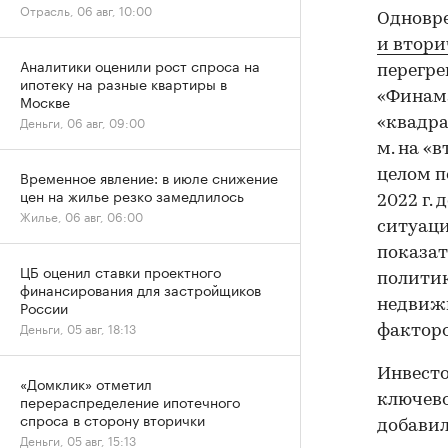
Отрасль, 06 авг, 10:00
Одновр
и втор
Аналитики оценили рост спроса на
перегре
ипотеку на разные квартиры в
«Финама
Москве
Деньги, 06 авг, 09:00
«квадра
м. на «
целом по
Временное явление: в июле снижение
цен на жилье резко замедлилось
2022 г. 
Жилье, 06 авг, 06:00
ситуац
показат
ЦБ оценил ставки проектного
политик
финансирования для застройщиков
недвижи
России
Деньги, 05 авг, 18:13
факторо
Инвесто
«Домклик» отметил
перераспределение ипотечного
ключево
спроса в сторону вторички
добавил
Деньги, 05 авг, 15:13