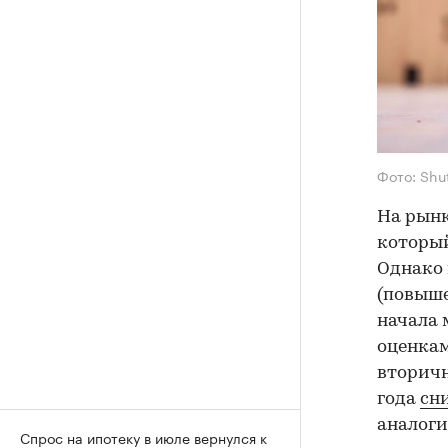
Фото: Shu
На рынк
который
Однако 
(повыше
начала 
оценкам
вторичн
года
сн
аналоги
Спрос на ипотеку в июле вернулся к