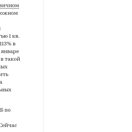
рвичном
зможном
й
ью 1 кв.
113% в
в январе
а в такой
ных
нить
а
ьных
Б по
 Сейчас