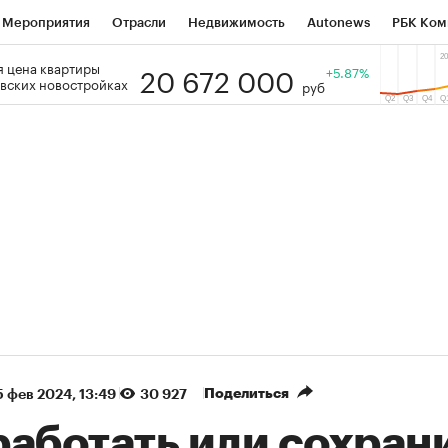
Мероприятия
Отрасли
Недвижимость
Autonews
РБК Ком
20 672 000
 цена квартиры
 РБК
РБК Образование
РБК Курсы
РБК Life
+5.87%
Тренды
Виз
вских новостройках
руб
ь
Крипто
РБК Бизнес-среда
Дискуссионный клуб
Исследо
зета
Спецпроекты СПб
Конференции СПб
Спецпроекты
кономика
Бизнес
Технологии и медиа
Финансы
Рынок на
(+87,41%)
(+30,19%)
5 450
АФК «Система» ₽12
Купить
Ку
 ПСБ к 29.07.27
прогноз БКС к 15.07.27
Поделиться
 фев 2024, 13:49
30 927
аботать или сохрани