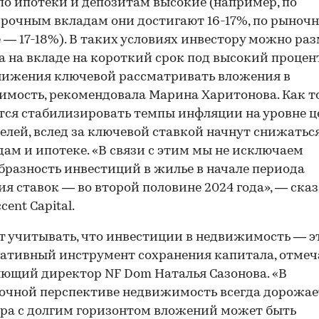
по ипотеки и депозитам высокие (например, по
рочным вкладам они достигают 16-17%, по рыноч
 — 17-18%). В таких условиях инвестору можно ра
а на вкладе на короткий срок под высокий процент
нижения ключевой рассматривать вложения в
мость, рекомендовала Марина Харитонова. Как т
тся стабилизировать темпы инфляции на уровне 
елей, вслед за ключевой ставкой начнут снижатьс
дам и ипотеке. «В связи с этим мы не исключаем
бразность инвестиций в жилье в начале периода
я ставок — во второй половине 2024 года», — ска
cent Capital.
т учитывать, что инвестиции в недвижимость — э
ативный инструмент сохранения капитала, отмеч
ющий директор NF Dom Наталья Сазонова. «В
очной перспективе недвижимость всегда дорожае
ра с долгим горизонтом вложений может быть