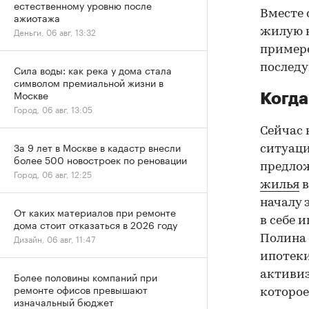
естественному уровню после
Вместе 
ажиотажа
Деньги, 06 авг, 13:32
жилую н
примере
последу
Сила воды: как река у дома стала
символом премиальной жизни в
Москве
Когда
Город, 06 авг, 13:05
Сейчас 
За 9 лет в Москве в кадастр внесли
ситуаци
более 500 новостроек по реновации
предлож
Город, 06 авг, 12:25
жилья
в
началу 
От каких материалов при ремонте
в себе 
дома стоит отказаться в 2026 году
Дизайн, 06 авг, 11:47
Полина 
ипотеки
активиз
Более половины компаний при
ремонте офисов превышают
которое
изначальный бюджет