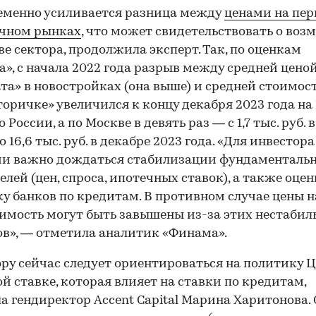
еменно усиливается разница между
ценами на пе
00:00
/
00:00
ичном рынках
, что может свидетельствовать о во
ве сектора, продолжила эксперт. Так, по оценкам
», с начала 2022 года разрыв между средней цено
та» в новостройках (она выше) и средней стоимост
вторичке» увеличился к концу декабря 2023 года на 
 России, а по Москве в девять раз — с 1,7 тыс. руб. 
до 16,6 тыс. руб. в декабре 2023 года. «Для инвестор
ии важно дождаться стабилизации фундаменталь
елей (цен, спроса, ипотечных ставок), а также оце
у банков по кредитам. В противном случае цены н
мость могут быть завышены из-за этих нестабил
в», — отметила аналитик «Финама».
ру сейчас следует ориентироваться на политику Ц
й ставке, которая влияет на ставки по кредитам,
а гендиректор Accent Capital Марина Харитонова.