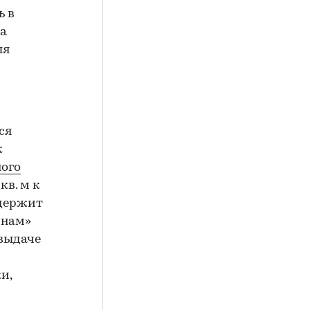
ь в
на
ля
ся
к
ого
кв. м к
одержит
инам»
 выдаче
и,