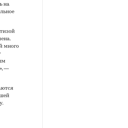
ь на
ельное
ртизой
ена.
й много
у
ым
», —
аются
йшей
у.