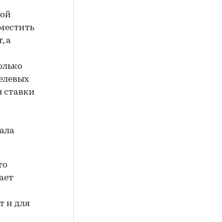
ной
зместить
, а
олько
целевых
я ставки
зала
то
ает
т и для