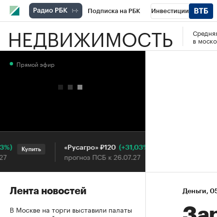
Подписка на РБК
Инвестиции
НЕДВИЖИМОСТЬ
Средняя
РБК Вино
Спорт
Школа управления
в моско
Национальные проекты
Город
Стил
Прямой эфир
Кредитные рейтинги
Франшизы
Га
Проверка контрагентов
Политика
Э
(+31,03%)
«Русагро» ₽120
Ozon ₽
Купить
Купить
прогноз ПСБ к 26.07.27
прогноз
Лента новостей
Деньги
⁠,
05
В Москве на торги выставили палаты
Зар