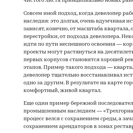
чистого листа принципиально новых рай
Совсем иной подход, когда девелопер раб
наследия: это долгая, очень вдумчивая и
зависят, конечно, от масштаба квартала, 
перестройки, от подхода девелопера. Не
идти по пути неспешного освоения — кор
проекты могут растянуться на десятилет
первых корпусов становится хорошей ре
этапов. Пример такого подхода — квартал
девелопер тщательно восстанавливал ис
одно за другим. В результате на карте го
комфортный, живой квартал.
Еще один пример бережной последовател
промышленным наследием — «Трехгорная
процесс велся с сохранением среды, а за
сохранением арендаторов в зонах реста