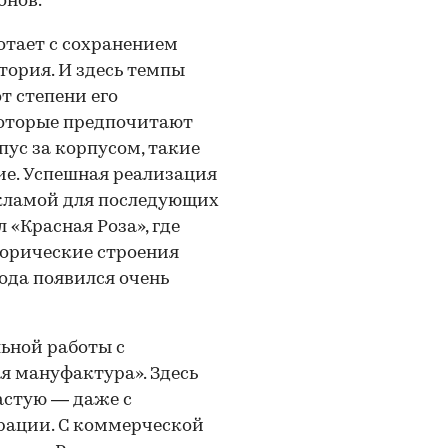
онов.
отает с сохранением
стория. И здесь темпы
от степени его
которые предпочитают
пус за корпусом, такие
ие. Успешная реализация
кламой для последующих
 «Красная Роза», где
торические строения
рода появился очень
ьной работы с
 мануфактура». Здесь
частую — даже с
врации. С коммерческой