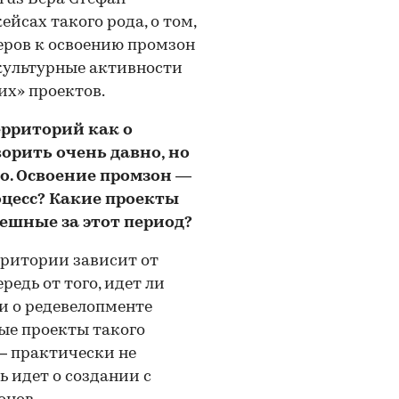
йсах такого рода, о том,
еров к освоению промзон
 культурные активности
х» проектов.
рриторий как о
орить очень давно, но
о. Освоение промзон —
оцесс? Какие проекты
ешные за этот период?
ритории зависит от
редь от того, идет ли
ли о редевелопменте
ые проекты такого
— практически не
 идет о создании с