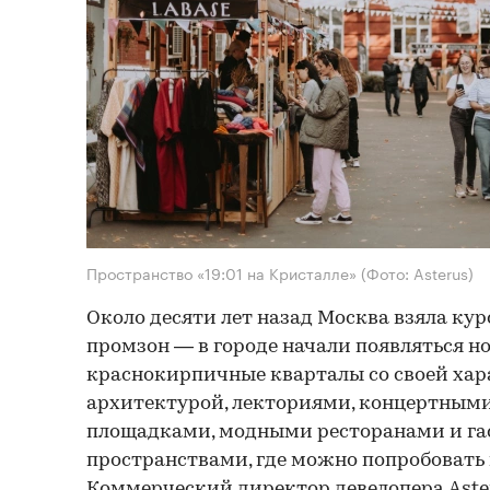
Пространство «19:01 на Кристалле»
(Фото: Asterus)
Около десяти лет назад Москва взяла ку
промзон — в городе начали появляться 
краснокирпичные кварталы со своей хар
архитектурой, лекториями, концертным
площадками, модными ресторанами и г
пространствами, где можно попробовать 
Коммерческий директор девелопера Aste