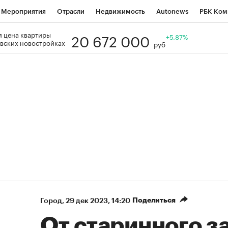
Мероприятия
Отрасли
Недвижимость
Autonews
РБК Ком
20 672 000
 цена квартиры
Образование
РБК Курсы
РБК Life
Тренды
+5.87%
Визионеры
Н
вских новостройках
руб
Дискуссионный клуб
Исследования
Кредитные рейтинги
Фр
Спецпроекты
Проверка контрагентов
Политика
Экономи
к наличной валюты
Поделиться
Город
⁠,
29 дек 2023, 14:20
От старинного з