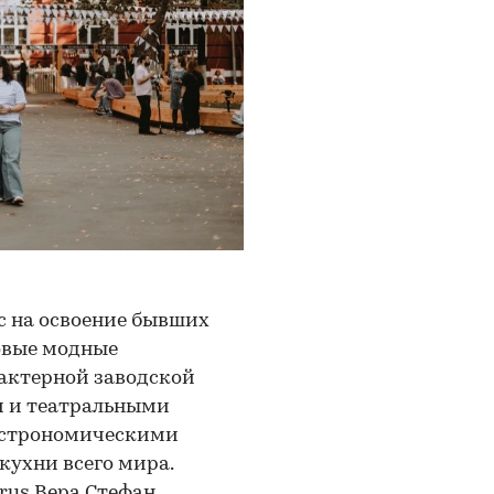
рс на освоение бывших
новые модные
актерной заводской
и и театральными
астрономическими
кухни всего мира.
rus Вера Стефан