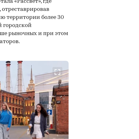
ала «Рассвет», где
 отреставрировав
ию территории более 30
й городской
ыше рыночных и при этом
аторов.