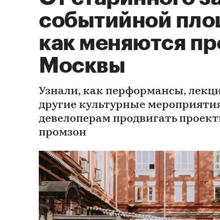
событийной пло
как меняются п
Москвы
Узнали, как перформансы, лекц
другие культурные мероприяти
девелоперам продвигать проек
промзон