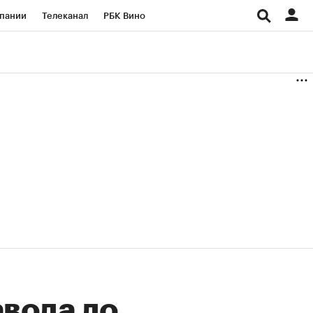
пании
Телеканал
РБК Вино
ациональные проекты
Город
аншизы
Газета
ка
Бизнес
авода до