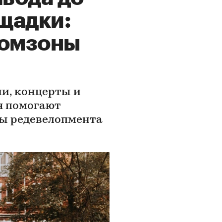
щадки:
ромзоны
ии, концерты и
я помогают
ты редевелопмента