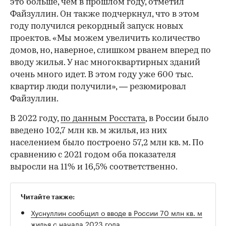
это больше, чем в прошлом году, отметил
Файзуллин. Он также подчеркнул, что в этом
году получился рекордный запуск новых
проектов. «Мы можем увеличить количество
домов, но, наверное, слишком рванем вперед по
вводу жилья. У нас многоквартирных зданий
очень много идет. В этом году уже 600 тыс.
квартир люди получили», — резюмировал
Файзуллин.
В 2022 году,
по данным Росстата
, в России было
введено 102,7 млн кв. м жилья, из них
населением было построено 57,2 млн кв. м. По
сравнению с 2021 годом оба показателя
выросли на 11% и 16,5% соответственно.
Читайте также:
Хуснуллин сообщил о вводе в России 70 млн кв. м
00:00
/
00:00
жилья с начала 2023 года