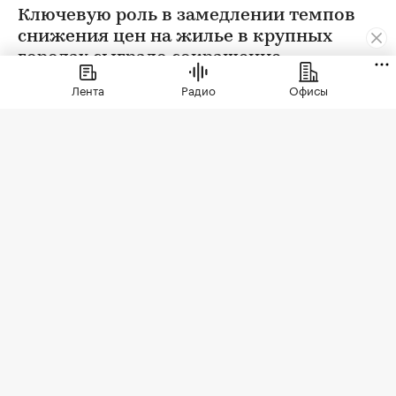
Ключевую роль в замедлении темпов
снижения цен на жилье в крупных
городах сыграло сокращение
предложения. В условиях
Лента
Радио
Офисы
сохраняющейся неопределенности
собственники отложили сделки. Еще
одна причина тренда — оживление
спроса