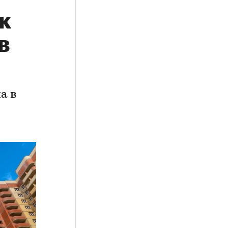
к
в
а в