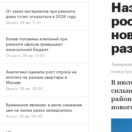
На
От каких материалов при ремонте
дома стоит отказаться в 2026 году
рос
Дизайн, 06 авг, 11:47
нов
Более половины компаний при
ремонте офисов превышают
ра
изначальный бюджет
Отрасль, 06 авг, 10:00
Тимирязе
новостр
Аналитики оценили рост спроса на
ипотеку на разные квартиры в
Москве
В июл
Деньги, 06 авг, 09:00
сильн
район
Временное явление: в июле снижение
новог
цен на жилье резко замедлилось
Жилье, 06 авг, 06:00