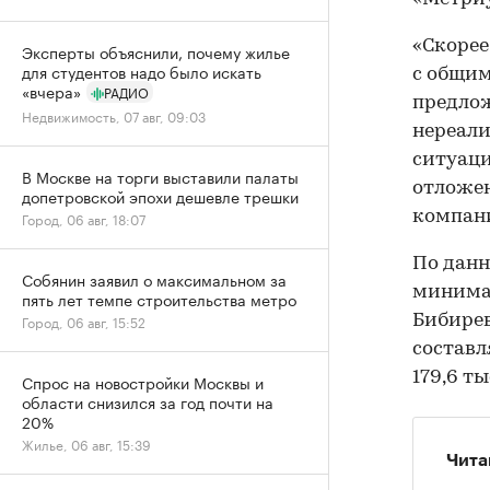
«Скорее
Эксперты объяснили, почему жилье
для студентов надо было искать
с общим
«вчера»
РАДИО
предло
Недвижимость, 07 авг, 09:03
нереали
ситуаци
В Москве на торги выставили палаты
отложен
допетровской эпохи дешевле трешки
компан
Город, 06 авг, 18:07
По данн
Собянин заявил о максимальном за
минимал
пять лет темпе строительства метро
Бибирев
Город, 06 авг, 15:52
составл
179,6 ты
Спрос на новостройки Москвы и
области снизился за год почти на
20%
Жилье, 06 авг, 15:39
Чита