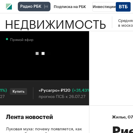
Подписка на РБК
Инвестиции
НЕДВИЖИМОСТЬ
Средняя
РБК Вино
Спорт
Школа управления
в моско
Национальные проекты
Город
Стил
Прямой эфир
Кредитные рейтинги
Франшизы
Га
Проверка контрагентов
Политика
Э
(+31,43%)
«Русагро» ₽120
Ozon ₽
Купить
Купить
прогноз ПСБ к 26.07.27
прогноз
Лента новостей
Жилье
⁠,
07
Луковая муха: почему появляется, как
Ри