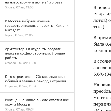
на новостройки в июле в 1,75 раза
Жилье, 07 авг, 13:55
В новос
квартир
В Москве выбрали лучшие
лотов) о
градостроительные проекты. Как они
тыс.).
выглядят
Город, 07 авг, 12:05
В преми
была 8,4
Архитекторы и студенты создали
компан
плакаты ко Дню строителя. Лучшие
работы
В столи
Отрасль, 07 авг, 11:36
заселен
6,6% (3
Дню строителя — 70: как отмечают
юбилей и главные рекорды отрасли
На нача
Отрасль, 07 авг, 11:04
преобла
монтажа
Рост цен на жилье в июле охватил все
округа Москвы
первичн
Жилье, 07 авг, 09:34
«Метри