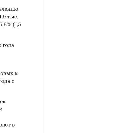
селению
,9 тыс.
5,8% (1,5
о года
товых к
года с
оек
и
няют в