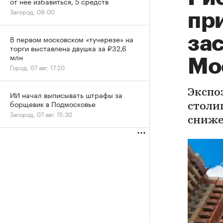
от нее избавиться, 5 средств
Загород, 09:00
при
за
В первом московском «тучерезе» на
торги выставлена двушка за ₽32,6
млн
Мо
Город, 07 авг, 17:20
Экспо
ИИ начал выписывать штрафы за
борщевик в Подмосковье
столиц
Загород, 07 авг, 15:30
сниже