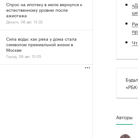
«Д
Спрос на ипотеку в июле вернулся к
естественному уровню после
це
ажиотажа
Деньги, 06 авг, 13:32
Ри
пр
Сила воды: как река у дома стала
Чт
символом премиальной жизни в
Москве
Город, 06 авг, 13:05
Будь
«РБК
Авторы