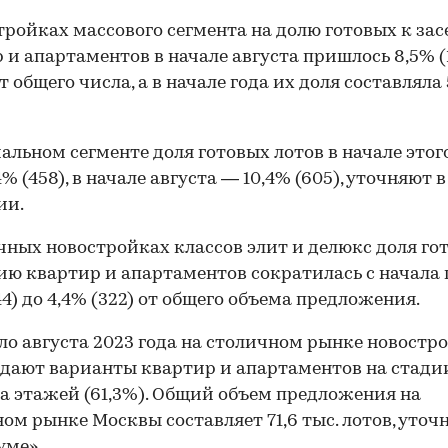
тройках массового сегмента на долю готовых к за
 и апартаментов в начале августа пришлось 8,5% (1
т общего числа, а в начале года их доля составляла 
альном сегменте доля готовых лотов в начале этог
% (458), в начале августа — 10,4% (605), уточняют в
ии.
чных новостройках классов элит и делюкс доля го
ию квартир и апартаментов сократилась с начала 
44) до 4,4% (322) от общего объема предложения.
ло августа 2023 года на столичном рынке новостр
дают варианты квартир и апартаментов на стади
 этажей (61,3%). Общий объем предложения на
ом рынке Москвы составляет 71,6 тыс. лотов, уточ
уме».
00:00
/
00:00