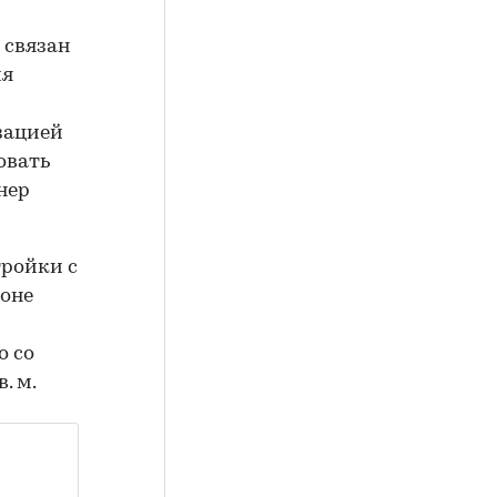
 связан
ия
зацией
овать
нер
тройки с
оне
о со
в. м.