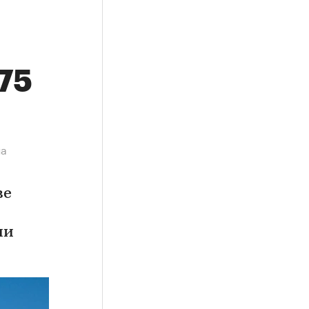
,75
на
ве
ии