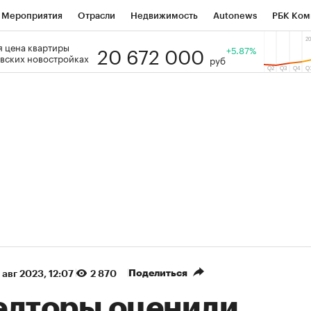
Мероприятия
Отрасли
Недвижимость
Autonews
РБК Ком
20 672 000
 цена квартиры
 РБК
РБК Образование
РБК Курсы
РБК Life
+5.87%
Тренды
Виз
вских новостройках
руб
ь
Крипто
РБК Бизнес-среда
Дискуссионный клуб
Исследо
зета
Спецпроекты СПб
Конференции СПб
Спецпроекты
кономика
Бизнес
Технологии и медиа
Финансы
Рынок на
(+89,17%)
(+34,21%)
5 450
АФК «Система» ₽12
Купить
Ку
 ПСБ к 29.07.27
прогноз БКС к 15.07.27
Поделиться
 авг 2023, 12:07
2 870
елторы оценили