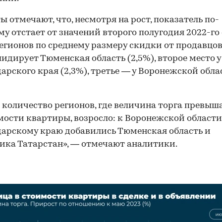
ы отмечают, что, несмотря на рост, показатель по-
у отстает от значений второго полугодия 2022-го (
егионов по среднему размеру скидки от продавцо
лидирует Тюменская область (2,5%), второе место у
арского края (2,3%), третье — у Воронежской обла
 количество регионов, где величина торга превыш
мости квартиры, возросло: к Воронежской области
арскому краю добавились Тюменская область и
ика Татарстан», — отмечают аналитики.