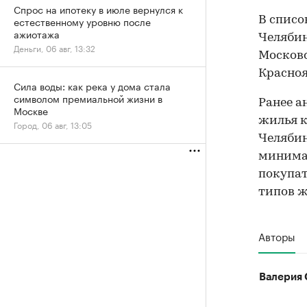
Спрос на ипотеку в июле вернулся к
В спис
естественному уровню после
ажиотажа
Челябин
Деньги, 06 авг, 13:32
Московс
Красноя
Сила воды: как река у дома стала
символом премиальной жизни в
Ранее 
Москве
жилья к
Город, 06 авг, 13:05
Челябин
минимал
покупат
типов ж
Авторы
Валерия 