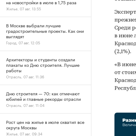
на новостройки в июле в 1,75 раза
Жилье, 07 авг, 13:55
Эксперт
прежнем
В Москве выбрали лучшие
Среди р
градостроительные проекты. Как они
выглядят
в июне 
Город, 07 авг, 12:05
Краснод
(2,1%).
Архитекторы и студенты создали
плакаты ко Дню строителя. Лучшие
«В июне
работы
от стои
Отрасль, 07 авг, 11:36
Краснод
Республ
Дню строителя — 70: как отмечают
юбилей и главные рекорды отрасли
Отрасль, 07 авг, 11:04
Рост цен на жилье в июле охватил все
округа Москвы
Жилье, 07 авг, 09:34