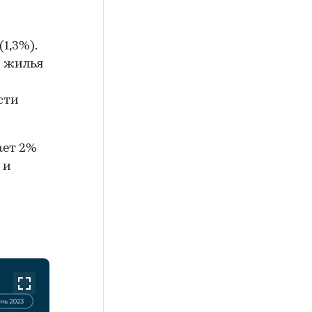
1,3%).
в жилья
сти
ает 2%
 и