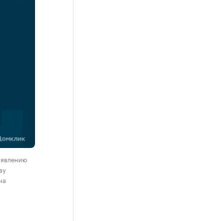
ъявлению
ву
на