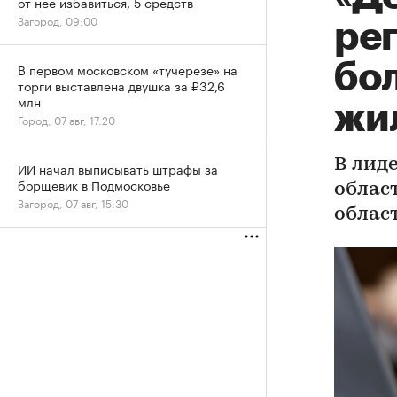
от нее избавиться, 5 средств
Загород, 09:00
ре
бо
В первом московском «тучерезе» на
торги выставлена двушка за ₽32,6
млн
жи
Город, 07 авг, 17:20
В лид
ИИ начал выписывать штрафы за
борщевик в Подмосковье
облас
Загород, 07 авг, 15:30
облас