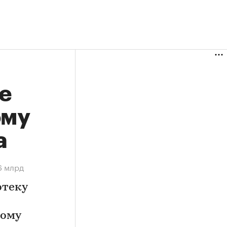
е
ому
а
6 млрд
отеку
ному