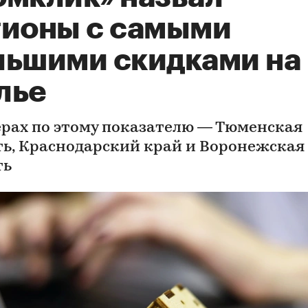
гионы с самыми
льшими скидками на
лье
ерах по этому показателю — Тюменская
ть, Краснодарский край и Воронежская
ть