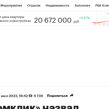
Мероприятия
Отрасли
Недвижимость
Autonews
РБК Ком
20 672 000
 цена квартиры
 РБК
РБК Образование
РБК Курсы
РБК Life
+5.87%
Тренды
Виз
вских новостройках
руб
ь
Крипто
РБК Бизнес-среда
Дискуссионный клуб
Исследо
зета
Спецпроекты СПб
Конференции СПб
Спецпроекты
кономика
Бизнес
Технологии и медиа
Финансы
Рынок на
(+87,06%)
(+31,87%)
₽5 450
АФК «Система» ₽12
Купить
з ПСБ к 29.07.27
прогноз БКС к 15.07.27
Поделиться
 июл 2023, 19:42
4 739
омклик» назвал