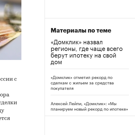
Материалы по теме
«Домклик» назвал
регионы, где чаще всего
берут ипотеку на свой
дом
«Домклик» отметил рекорд по
ссии с
сделкам с жильем за средства
покупателя
зора
Алексей Лейпи, «Домклик»: «Мы
сделки
планируем новый рекорд по ипотеке»
ду
ется