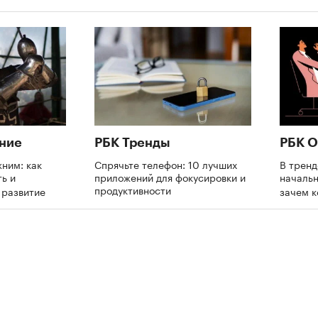
ние
РБК Тренды
РБК О
ним: как
Спрячьте телефон: 10 лучших
В трен
ь и
приложений для фокусировки и
начальн
продуктивности
а развитие
зачем 