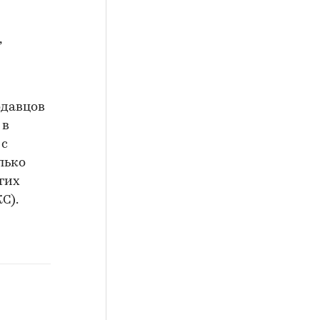
,
одавцов
 в
 с
лько
гих
С).