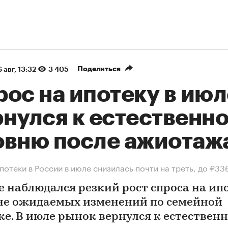
Поделиться
 авг, 13:32
3 405
ос на ипотеку в июл
рнулся к естественн
овню после ажиотаж
потеки в России в июле снизилась почти на треть, до ₽33
е наблюдался резкий рост спроса на ип
не ожидаемых изменений по семейной
ке. В июле рынок вернулся к естествен