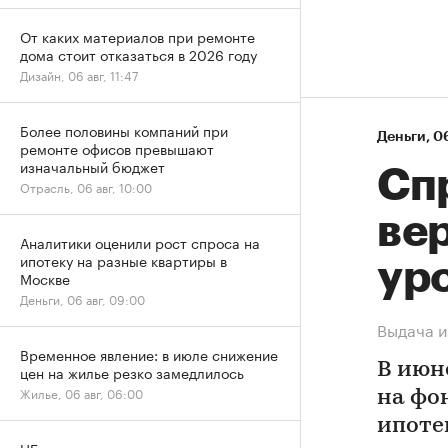
От каких материалов при ремонте
дома стоит отказаться в 2026 году
Дизайн, 06 авг, 11:47
Более половины компаний при
Деньги
⁠,
06
ремонте офисов превышают
изначальный бюджет
Спр
Отрасль, 06 авг, 10:00
ве
Аналитики оценили рост спроса на
ипотеку на разные квартиры в
ур
Москве
Деньги, 06 авг, 09:00
Выдача и
Временное явление: в июле снижение
В июн
цен на жилье резко замедлилось
Жилье, 06 авг, 06:00
на фо
ипоте