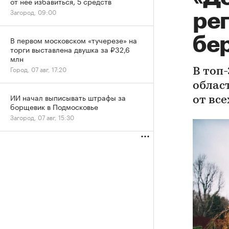
от нее избавиться, 5 средств
Загород, 09:00
рег
бер
В первом московском «тучерезе» на
торги выставлена двушка за ₽32,6
млн
Город, 07 авг, 17:20
В топ
облас
ИИ начал выписывать штрафы за
от вс
борщевик в Подмосковье
Загород, 07 авг, 15:30