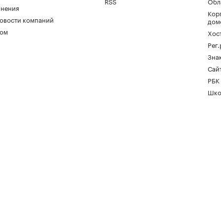
RSS
Обл
нения
Кор
овости компаний
дом
ом
Хос
Рег
Зна
Сайт
РБК
Шко