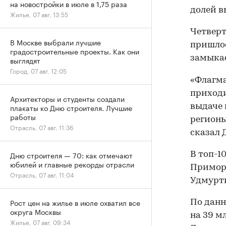
на новостройки в июле в 1,75 раза
долей в
Жилье, 07 авг, 13:55
Четверт
В Москве выбрали лучшие
пришлос
градостроительные проекты. Как они
замыкае
выглядят
Город, 07 авг, 12:05
«Флагма
приходи
Архитекторы и студенты создали
выдаче 
плакаты ко Дню строителя. Лучшие
работы
регионы
Отрасль, 07 авг, 11:36
сказал 
Дню строителя — 70: как отмечают
В топ-1
юбилей и главные рекорды отрасли
Приморь
Отрасль, 07 авг, 11:04
Удмурти
Рост цен на жилье в июле охватил все
По данн
округа Москвы
на 39 м
Жилье, 07 авг, 09:34