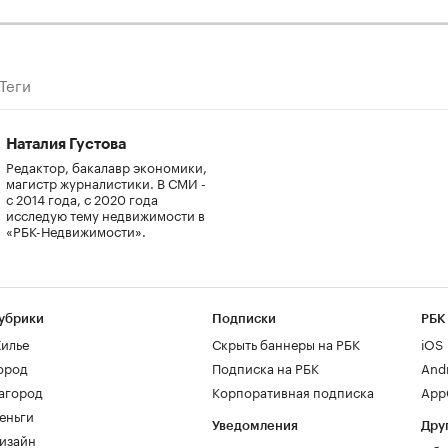
Теги
Наталия Густова
Редактор, бакалавр экономики,
магистр журналистики. В СМИ -
с 2014 года, с 2020 года
исследую тему недвижимости в
«РБК-Недвижимости».
убрики
Подписки
РБК
илье
Скрыть баннеры на РБК
iOS
ород
Подписка на РБК
And
агород
Корпоративная подписка
AppG
еньги
Уведомления
Дру
изайн