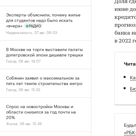
Доля сд
июне до
Эксперты объяснили, почему жилье
кредито
для студентов надо было искать
«вчера»
прогноз
РАДИО
Недвижимость, 07 авг, 09:03
банка н
в 2022 г
В Москве на торги выставили палаты
допетровской эпохи дешевле трешки
Город, 06 авг, 18:07
Чита
Ка
Собянин заявил о максимальном за
пять лет темпе строительства метро
Бю
Город, 06 авг, 15:52
Спрос на новостройки Москвы и
области снизился за год почти на
20%
Жилье, 06 авг, 15:39
Будь
«РБК