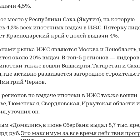
ыдачи 4,5%.
ое место у Республики Саха (Якутия), на которую
ь 4,3% всех ипотечных выдач в ИЖС. Пятерку лид
т Краснодарский край с долей выдачи 4%.
нами рынка ИЖС являются Москва и Ленобласть, 
тся около 20% выдач. В топ-5 регионов — лидеров
ипотеки также вошли Башкирия, Татарстан и Саха.
, где активно развивается загородное строительст
Дмитрий Чернов.
0 регионов по выдаче ипотеки в ИЖС также вошли
е, Тюменская, Свердловская, Иркутская области и
я, уточнил он.
ым «Домклик», в июне Сбербанк выдал 8,7 тыс. кр
лрд руб.
Это максимум за все время действия про