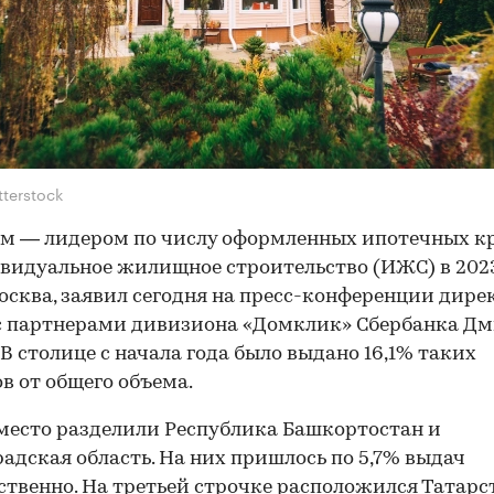
tterstock
м — лидером по числу оформленных ипотечных к
видуальное жилищное строительство (ИЖС) в 2023
осква, заявил сегодня на пресс-конференции дире
с партнерами дивизиона «Домклик» Сбербанка Д
 В столице с начала года было выдано 16,1% таких
в от общего объема.
место разделили Республика Башкортостан и
адская область. На них пришлось по 5,7% выдач
ственно. На третьей строчке расположился Татарс