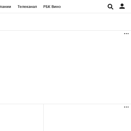
пании
Телеканал
РБК Вино
ациональные проекты
Город
аншизы
Газета
ка
Бизнес