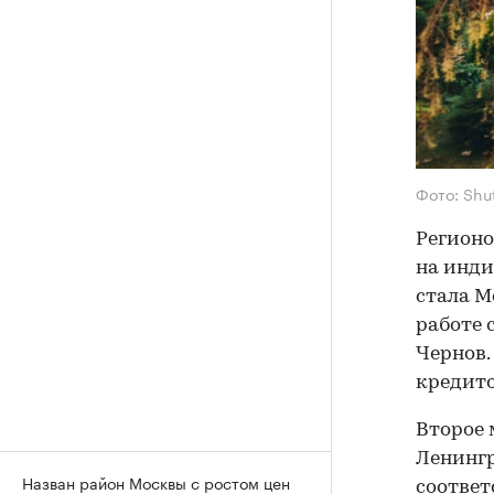
Фото: Shu
Регионо
на инди
стала М
работе 
Чернов.
кредито
Второе 
Ленингр
Назван район Москвы с ростом цен
соответ