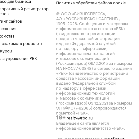
ако для бизнеса
Политика обработки файлов cookie
поративный регистратор
енов
© ООО «БИЗНЕСПРЕСС»,
АО «РОСБИЗНЕСКОНСАЛТИНГ»,
тинг сайтов
1995–2026
. Сообщения и материалы
.решения
информационного агентства «РБК»
(свидетельство о регистрации
комства
средства массовой информации
 знакомств podbor.ru
выдано Федеральной службой
по надзору в сфере связи,
 Курсы
информационных технологий
ла управления РБК
и массовых коммуникаций
(Роскомнадзор) 09.12.2015 за номером
ИА №ФС77-63848) и сетевого издания
«РБК» (свидетельство о регистрации
средства массовой информации
выдано Федеральной службой
по надзору в сфере связи,
информационных технологий
и массовых коммуникаций
(Роскомнадзор) 03.12.2021 за номером
ЭЛ №ФС77-82385) сопровождаются
пометкой «РБК».
realty@rbc.ru
18+
Владельцем сайта является
информационное агентство «РБК».
Данные предоставлены:
Мосбиржа
,