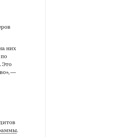
еров
на них
 по
 Это
во», —
едитов
граммы
.