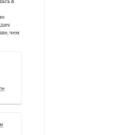
ась в
но
ыдач
ьше, чем
лн
ом