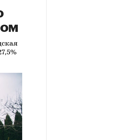
о
дом
дская
27,5%