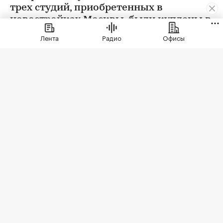
трех студий, приобретенных в
новостройках Москвы, были куплены в
ипотеку. В сегменте трешек ипотечных
Лента
Радио
Офисы
сделок менее половины, а среди
четырехкомнатных квартир — лишь
около четверти
Фото: LudaZuy / Shutterstock / FOTODOM