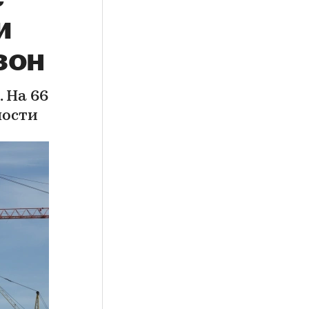
и
зон
 На 66
мости