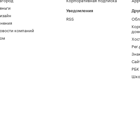
агород
Корпоративная подписка
AppG
еньги
Уведомления
Дру
изайн
RSS
Обл
нения
Кор
овости компаний
дом
ом
Хос
Рег
Зна
Сайт
РБК
Шко