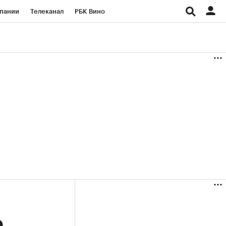
пании
Телеканал
РБК Вино
ациональные проекты
Город
аншизы
Газета
ка
Бизнес
е