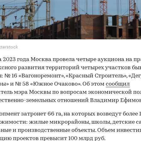
tterstock
а 2023 года Москва провела четыре аукциона на пр
сного развития территорий четырех участков б
: № 16 «Вагоноремонт», «Красный Строитель», «Де
ы» и № 58 «Южное Очаково». Об этом
сообщил
тель мэра Москвы по вопросам экономической п
ественно-земельных отношений Владимир Ефимов
опмент затронет 66 га, на которых возведут более 1
жимости: жилые микрорайоны, школы, детские с
ные и производственные объекты. Объем инвести
цию проектов превысит 100 млрд руб.