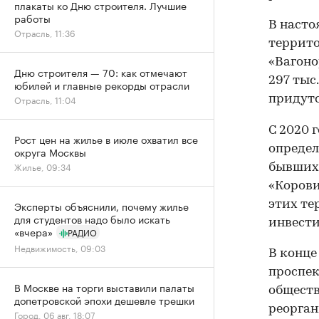
плакаты ко Дню строителя. Лучшие
работы
В насто
Отрасль, 11:36
террито
«Вагоно
Дню строителя — 70: как отмечают
297 тыс
юбилей и главные рекорды отрасли
придутс
Отрасль, 11:04
С 2020 
Рост цен на жилье в июле охватил все
определ
округа Москвы
Жилье, 09:34
бывших 
«Корови
этих те
Эксперты объяснили, почему жилье
для студентов надо было искать
инвести
«вчера»
РАДИО
Недвижимость, 09:03
В конце
проспек
В Москве на торги выставили палаты
обществ
допетровской эпохи дешевле трешки
реорган
Город, 06 авг, 18:07