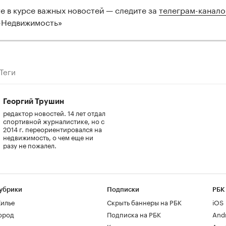
те в курсе важных новостей — следите за
телеграм-канал
-Недвижимость»
Теги
Георгий Трушин
редактор новостей. 14 лет отдал
спортивной журналистике, но с
2014 г. переориентировался на
недвижимость, о чем еще ни
разу не пожалел.
убрики
Подписки
РБК
илье
Скрыть баннеры на РБК
iOS
ород
Подписка на РБК
And