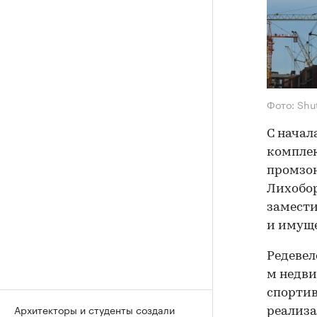
Фото: Shu
С начал
комплек
промзон
Лихобор
замести
и имущ
Редевел
м недви
спортив
Архитекторы и студенты создали
реализа