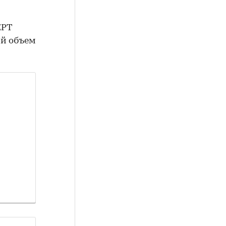
КРТ
ий объем