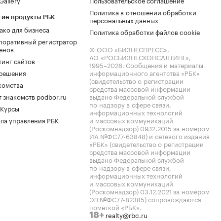
allery
Пользовательское соглашение
Политика в отношении обработки
гие продукты РБК
персональных данных
ако для бизнеса
Политика обработки файлов cookie
поративный регистратор
енов
© ООО «БИЗНЕСПРЕСС»,
АО «РОСБИЗНЕСКОНСАЛТИНГ»,
тинг сайтов
1995–2026
. Сообщения и материалы
.решения
информационного агентства «РБК»
(свидетельство о регистрации
комства
средства массовой информации
 знакомств podbor.ru
выдано Федеральной службой
по надзору в сфере связи,
 Курсы
информационных технологий
ла управления РБК
и массовых коммуникаций
(Роскомнадзор) 09.12.2015 за номером
ИА №ФС77-63848) и сетевого издания
«РБК» (свидетельство о регистрации
средства массовой информации
выдано Федеральной службой
по надзору в сфере связи,
информационных технологий
и массовых коммуникаций
(Роскомнадзор) 03.12.2021 за номером
ЭЛ №ФС77-82385) сопровождаются
пометкой «РБК».
realty@rbc.ru
18+