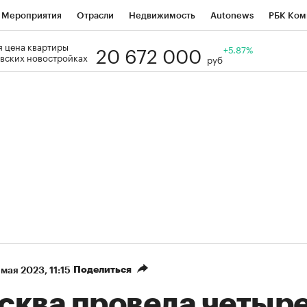
Мероприятия
Отрасли
Недвижимость
Autonews
РБК Ком
20 672 000
 цена квартиры
Образование
РБК Курсы
РБК Life
Тренды
+5.87%
Визионеры
Н
вских новостройках
руб
Дискуссионный клуб
Исследования
Кредитные рейтинги
Фр
Спецпроекты
Проверка контрагентов
Политика
Экономи
к наличной валюты
Поделиться
 мая 2023, 11:15
сква провела четыр