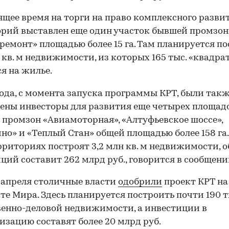
ящее время на торги на право комплексного разви
рий выставлен еще один участок бывшей промзо
ремонт» площадью более 15 га. Там планируется п
. кв. м недвижимости, из которых 165 тыс. «квадра
я на жилье.
года, с момента запуска программы КРТ, были так
ены инвесторы для развития еще четырех площад
промзон «Авиамоторная», «Алтуфьевское шоссе»,
но» и «Теплый Стан» общей площадью более 158 га.
рриториях построят 3,2 млн кв. м недвижимости, 
ций составит 262 млрд руб., говорится в сообщени
 апреля столичные власти
одобрили
проект КРТ на
те Мира. Здесь планируется построить почти 190 ты
енно-деловой недвижимости, а инвестиции в
изацию составят более 20 млрд руб.