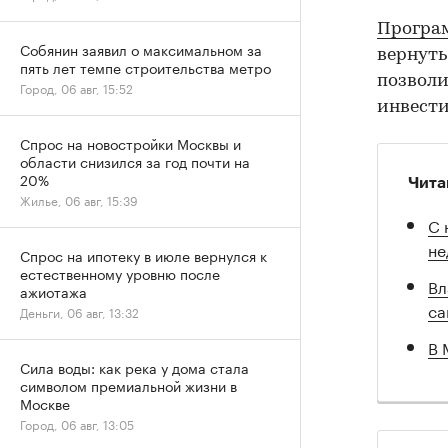
Програ
Собянин заявил о максимальном за
вернуть
пять лет темпе строительства метро
позволи
Город, 06 авг, 15:52
инвести
Спрос на новостройки Москвы и
области снизился за год почти на
20%
Чита
Жилье, 06 авг, 15:39
С 
не
Спрос на ипотеку в июле вернулся к
естественному уровню после
Вл
ажиотажа
са
Деньги, 06 авг, 13:32
В 
Сила воды: как река у дома стала
символом премиальной жизни в
Москве
Город, 06 авг, 13:05