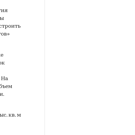
тия
ны
остроить
тов»
же
ок
 На
объем
и.
с. кв. м