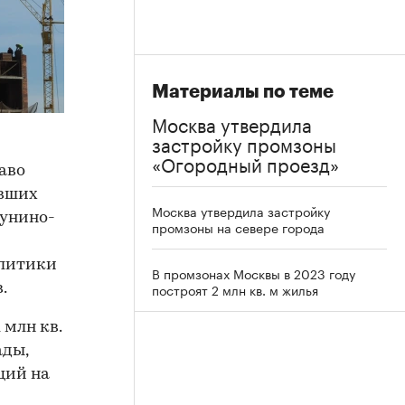
Материалы по теме
Москва утвердила
застройку промзоны
«Огородный проезд»
аво
ывших
Москва утвердила застройку
гунино-
промзоны на севере города
олитики
В промзонах Москвы в 2023 году
построят 2 млн кв. м жилья
.
 млн кв.
ады,
ций на