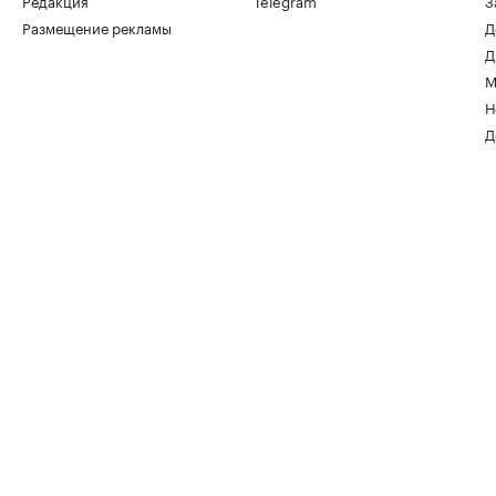
Редакция
Telegram
З
Размещение рекламы
Д
Д
М
Н
Д