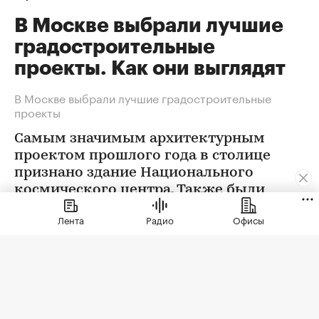
В Москве выбрали лучшие
градостроительные
проекты. Как они выглядят
В Москве выбрали лучшие градостроительные
проекты
Самым значимым архитектурным
проектом прошлого года в столице
признано здание Национального
космического центра. Также были
определены победители еще в 12
Лента
Радио
Офисы
номинациях