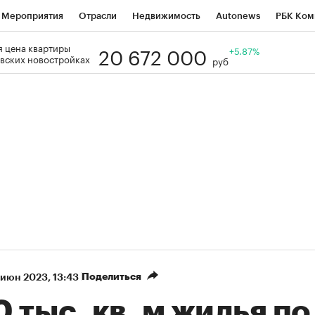
Мероприятия
Отрасли
Недвижимость
Autonews
РБК Ком
20 672 000
 цена квартиры
Образование
РБК Курсы
РБК Life
Тренды
+5.87%
Визионеры
Н
вских новостройках
руб
Дискуссионный клуб
Исследования
Кредитные рейтинги
Фр
Спецпроекты
Проверка контрагентов
Политика
Экономи
к наличной валюты
Поделиться
 июн 2023, 13:43
 тыс. кв. м жилья по