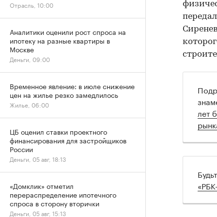
физичес
Отрасль, 10:00
передал
Сиренев
Аналитики оценили рост спроса на
ипотеку на разные квартиры в
которог
Москве
строите
Деньги, 09:00
Временное явление: в июле снижение
Подр
цен на жилье резко замедлилось
знам
Жилье, 06:00
лет 
рынк
ЦБ оценил ставки проектного
финансирования для застройщиков
России
Деньги, 05 авг, 18:13
Будь
«РБК
«Домклик» отметил
перераспределение ипотечного
спроса в сторону вторички
Деньги, 05 авг, 15:13