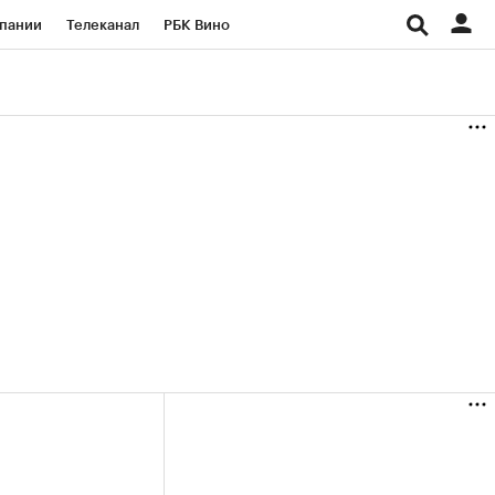
пании
Телеканал
РБК Вино
ациональные проекты
Город
аншизы
Газета
ка
Бизнес