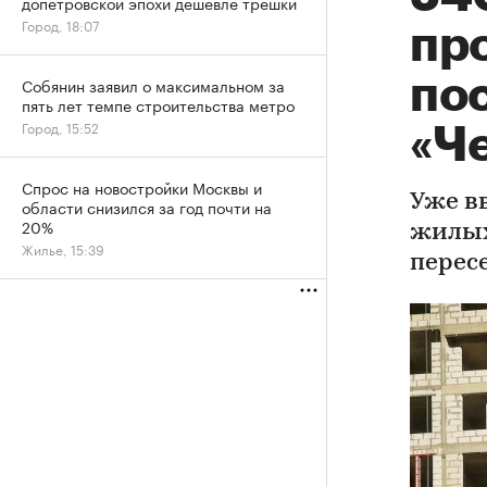
допетровской эпохи дешевле трешки
Город, 18:07
пр
пос
Собянин заявил о максимальном за
пять лет темпе строительства метро
Город, 15:52
«Ч
Спрос на новостройки Москвы и
Уже вв
области снизился за год почти на
20%
жилых
Жилье, 15:39
перес