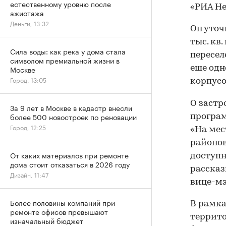
естественному уровню после
«РИА Н
ажиотажа
Деньги, 13:32
Он уточ
тыс. кв
Сила воды: как река у дома стала
пересел
символом премиальной жизни в
еще одн
Москве
Город, 13:05
корпусо
О застр
За 9 лет в Москве в кадастр внесли
более 500 новостроек по реновации
програ
Город, 12:25
«На мес
районов
От каких материалов при ремонте
доступн
дома стоит отказаться в 2026 году
рассказ
Дизайн, 11:47
вице-мэ
Более половины компаний при
В рамка
ремонте офисов превышают
террито
изначальный бюджет