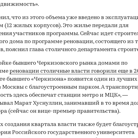
едвижимость».
нил, что из этого объема уже введено в эксплуатац
. м (12 жилых корпусов). Это жилье передали для
ения участников программы. Сейчас идет строите
ого дома по программе реновации, состоящего из 
в, пояснил глава столичного департамента строит
ойке бывшего Черкизовского рынка домами по
мме
реновации столичные власти говорили еще в 20
те бывшего «Черкизона» появится один из лучших
 Москвы с благоустроенным парком. А транспорт
ость здесь обеспечат станции метро и МЦК», —
ывал Марат Хуснуллин, занимавший в то время д
ра (сейчас он вице-премьер правительства).
х создания квартала власти также будет благоуст
рия Российского государственного университета