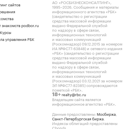
АО «РОСБИЗНЕСКОНСАЛТИНГ»,
тинг сайтов
1995–2026
. Сообщения и материалы
.решения
информационного агентства «РБК»
(свидетельство о регистрации
комства
средства массовой информации
 знакомств podbor.ru
выдано Федеральной службой
по надзору в сфере связи,
 Курсы
информационных технологий
ла управления РБК
и массовых коммуникаций
(Роскомнадзор) 09.12.2015 за номером
ИА №ФС77-63848) и сетевого издания
«РБК» (свидетельство о регистрации
средства массовой информации
выдано Федеральной службой
по надзору в сфере связи,
информационных технологий
и массовых коммуникаций
(Роскомнадзор) 03.12.2021 за номером
ЭЛ №ФС77-82385) сопровождаются
пометкой «РБК».
realty@rbc.ru
18+
Владельцем сайта является
информационное агентство «РБК».
Данные предоставлены:
Мосбиржа
,
Санкт-Петербургская биржа
.
Индексы облигаций предоставлены
Cbonds.