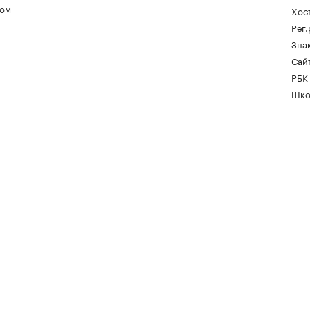
ом
Хос
Рег
Зна
Сайт
РБК
Шко