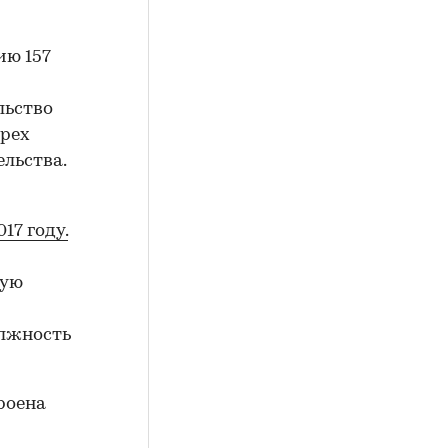
ию 157
льство
трех
ельства.
17 году.
ную
олжность
роена