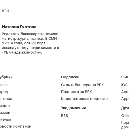
Теги
Наталия Густова
Редактор, бакалавр экономики,
магистр журналистики. В СМИ -
с 2014 года, с 2020 года
исследую тему недвижимости в
«РБК-Недвижимости».
убрики
Подписки
РБК
илье
Скрыть баннеры на РБК
iOS
ород
Подписка на РБК
And
агород
Корпоративная подписка
AppG
еньги
Уведомления
Дру
изайн
RSS
Обл
нения
Кор
овости компаний
дом