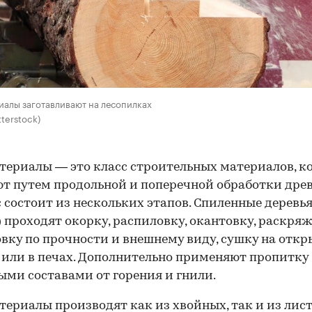
алы заготавливают на лесопилках
terstock)
ериалы — это класс строительных материалов, к
т путем продольной и поперечной обработки дре
 состоит из нескольких этапов. Спиленные деревь
) проходят окорку, распиловку, окантовку, раскряж
вку по прочности и внешнему виду, сушку на отк
 или в печах. Дополнительно применяют пропитку
ми составами от горения и гнили.
ериалы производят как из хвойных, так и из лис