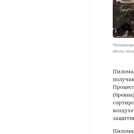
Пиломатери
(Фото: Shut
Пиломат
получаю
Процесс
(бревна
сортиро
воздухе
защитны
Пиломат