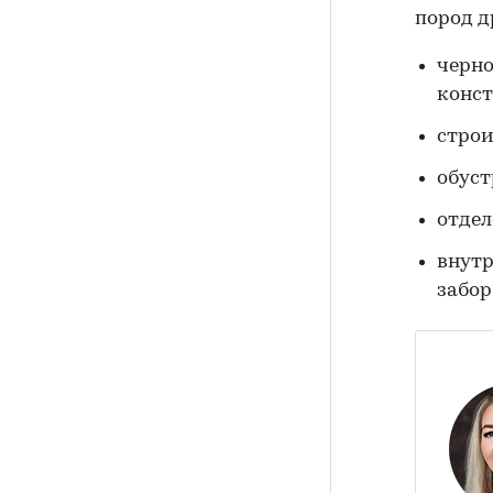
пород д
черно
конст
строи
обуст
отдел
внутр
забор