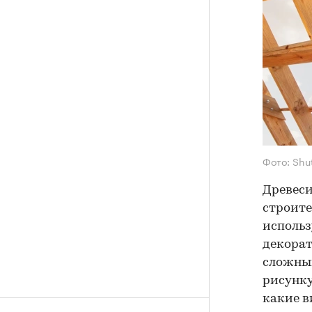
Фото: Shu
Древеси
строите
использ
декорат
сложным
рисунку
какие в