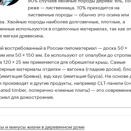
реже — лиственница. 10% приходится на
лиственные породы — обычно это осина или
за. Хвойные породы наиболее долговечные, плотные, а
венные используются в отделочных материалах, так как э
е мягкая древесина.
й востребованный в России пиломатериал — доска 50 ×
мм или 50 × 150 мм. Ее используют от опалубки до стропи
а 120 × 25 мм применяется для обрешетки крыш. Самые
лярные материалы отделки — вагонка (гладкие доски), бло
(имитация бревна), вуд-хаус (имитация бруса). На основе 
е производят и другие продукты, например CLT-панели (cr
nated timber, поперечно-клееные плиты) — это современн
риал для домостроения.
ы и минусы жизни в деревянном доме