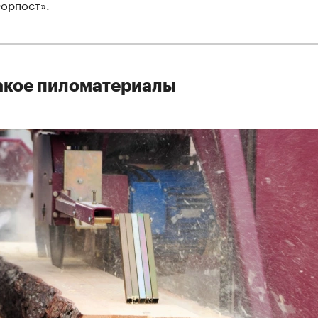
орпост».
акое пиломатериалы