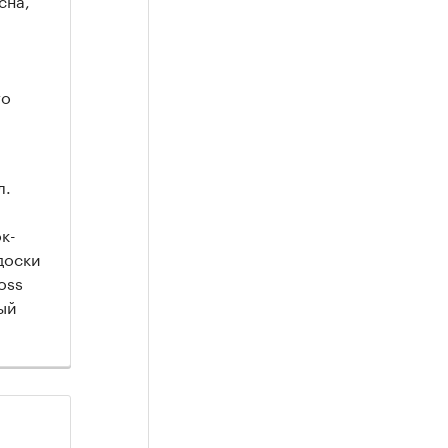
то
л.
к-
доски
oss
ый