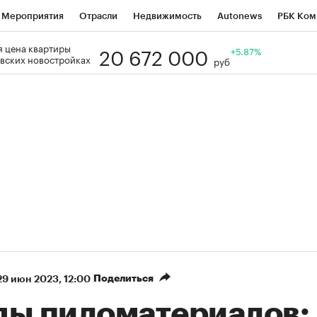
Мероприятия
Отрасли
Недвижимость
Autonews
РБК Ком
20 672 000
 цена квартиры
Образование
РБК Курсы
РБК Life
Тренды
+5.87%
Визионеры
Н
вских новостройках
руб
Дискуссионный клуб
Исследования
Кредитные рейтинги
Фр
Спецпроекты
Проверка контрагентов
Политика
Экономи
к наличной валюты
Поделиться
29 июн 2023, 12:00
ды пиломатериалов: 