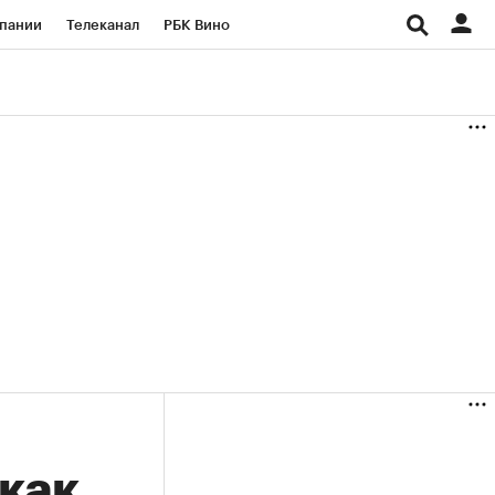
пании
Телеканал
РБК Вино
ациональные проекты
Город
аншизы
Газета
ка
Бизнес
как