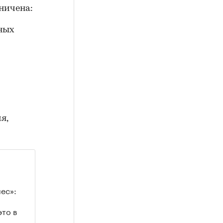
ничена:
ных
я,
ес»:
то в
сна,