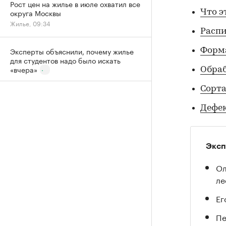
Рост цен на жилье в июле охватил все
округа Москвы
Что э
Жилье, 09:34
Расп
Эксперты объяснили, почему жилье
Форм
для студентов надо было искать
«вчера»
Обра
Сорт
Дефе
Эксп
Ол
ле
Ег
Пе