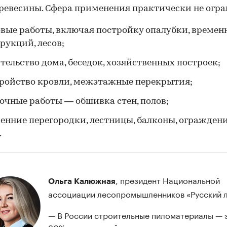
ревесины. Сфера применения практически не огра
вые работы, включая постройку опалубки, времен
рукций, лесов;
тельство дома, беседок, хозяйственных построек;
ройство кровли, межэтажные перекрытия;
очные работы — обшивка стен, полов;
енние перегородки, лестницы, балконы, ограждени
.
, президент Национальной
Ольга Калюжная
ассоциации лесопромышленников «Русский л
— В России строительные пиломатериалы — э
90% случаев хвойные породы дерева: ель, со