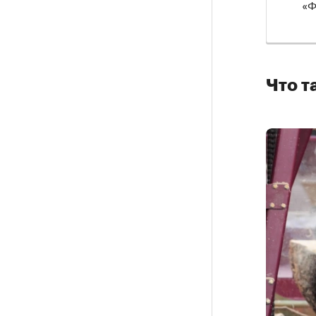
«Ф
Что т