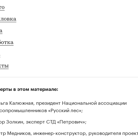
то
иловка
а
ботка
а
кты
ерты в этом материале:
ьга Калюжная, президент Национальной ассоциации
сопромышленников «Русский лес»;
ор Золкин, эксперт СТД «Петрович»;
тр Медников, инженер-конструктор, руководителя проек