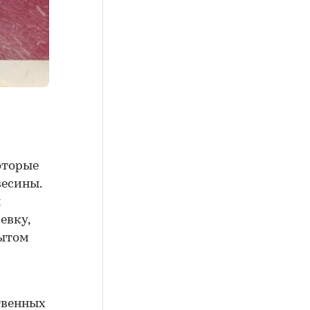
оторые
весины.
я
евку,
рытом
твенных