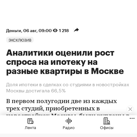
Деньги
⁠,
06 авг, 09:00
1 218
ЭКСКЛЮЗИВ
Аналитики оценили рост
спроса на ипотеку на
разные квартиры в Москве
Доля ипотеки в сделках со студиями в новостройках
Москвы достигала 66,5%
В первом полугодии две из каждых
трех студий, приобретенных в
новостройках Москвы, были куплены в
ипотеку. В сегменте трешек ипотечных
Лента
Радио
Офисы
сделок менее половины, а среди