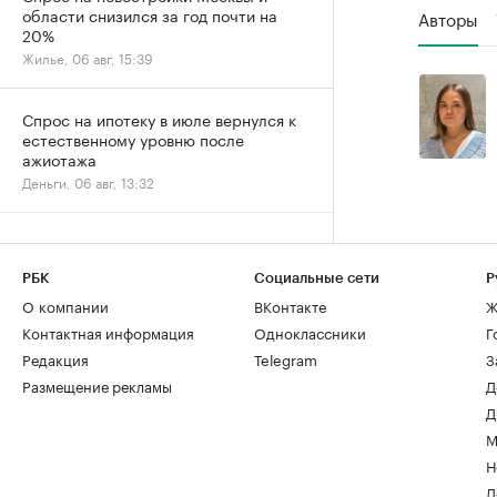
области снизился за год почти на
Авторы
20%
Жилье, 06 авг, 15:39
Спрос на ипотеку в июле вернулся к
естественному уровню после
ажиотажа
Деньги, 06 авг, 13:32
РБК
Социальные сети
Р
О компании
ВКонтакте
Ж
Контактная информация
Одноклассники
Г
Редакция
Telegram
З
Размещение рекламы
Д
Д
М
Н
Д