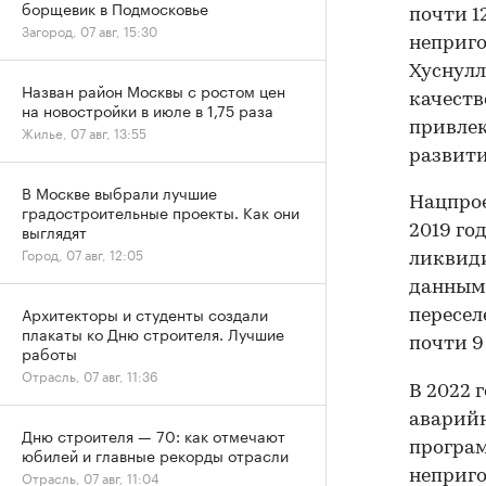
борщевик в Подмосковье
почти 1
Загород, 07 авг, 15:30
неприго
Хуснулл
Назван район Москвы с ростом цен
качеств
на новостройки в июле в 1,75 раза
привлек
Жилье, 07 авг, 13:55
развити
В Москве выбрали лучшие
Нацпрое
градостроительные проекты. Как они
выглядят
2019 го
Город, 07 авг, 12:05
ликвиди
данным 
Архитекторы и студенты создали
пересел
плакаты ко Дню строителя. Лучшие
почти 9 
работы
Отрасль, 07 авг, 11:36
В 2022 
аварийн
Дню строителя — 70: как отмечают
програм
юбилей и главные рекорды отрасли
неприго
Отрасль, 07 авг, 11:04