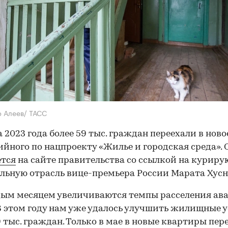
р Алеев/ ТАСС
а 2023 года более 59 тыс. граждан переехали в нов
ийного по нацпроекту «Жилье и городская среда». 
ется
на сайте правительства со ссылкой на курир
льную отрасль вице-премьера России Марата Хусн
дым месяцем увеличиваются темпы расселения ав
В этом году нам уже удалось улучшить жилищные 
9 тыс. граждан. Только в мае в новые квартиры пер