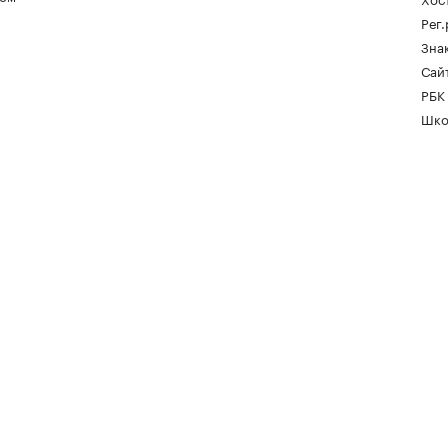
Рег
Зна
Сайт
РБК
Шко