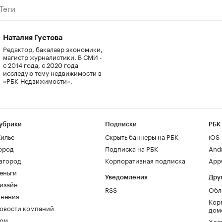
Теги
Наталия Густова
Редактор, бакалавр экономики,
магистр журналистики. В СМИ -
с 2014 года, с 2020 года
исследую тему недвижимости в
«РБК-Недвижимости».
убрики
Подписки
РБК
илье
Скрыть баннеры на РБК
iOS
ород
Подписка на РБК
And
агород
Корпоративная подписка
AppG
еньги
Уведомления
Дру
изайн
RSS
Обл
нения
Кор
овости компаний
дом
ом
Хос