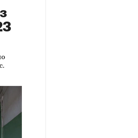
з
23
но
с.