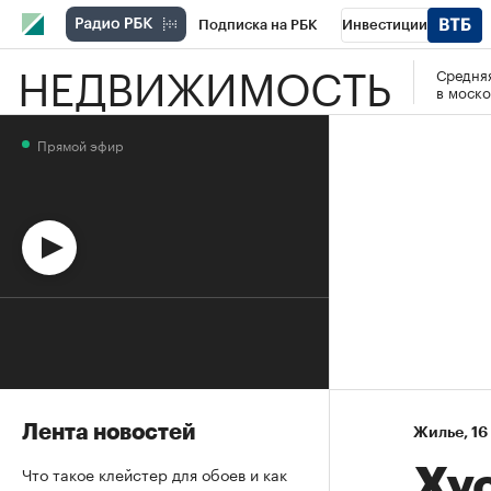
Подписка на РБК
Инвестиции
НЕДВИЖИМОСТЬ
Средняя
Спорт
Школа управления РБК
РБК 
в моско
Стиль
Крипто
РБК Бизнес-среда
Прямой эфир
Спецпроекты СПб
Конференции СПб
Технологии и медиа
Финансы
Рыно
Лента новостей
Жилье
⁠,
16
Что такое клейстер для обоев и как
Ху