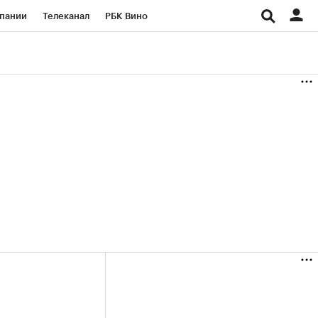
пании
Телеканал
РБК Вино
ациональные проекты
Город
аншизы
Газета
ка
Бизнес