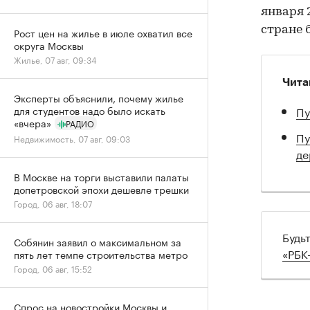
января 
стране 
Рост цен на жилье в июле охватил все
округа Москвы
Жилье, 07 авг, 09:34
Чита
Эксперты объяснили, почему жилье
Пу
для студентов надо было искать
«вчера»
РАДИО
Пу
Недвижимость, 07 авг, 09:03
де
В Москве на торги выставили палаты
допетровской эпохи дешевле трешки
Город, 06 авг, 18:07
Будь
Собянин заявил о максимальном за
«РБК
пять лет темпе строительства метро
Город, 06 авг, 15:52
Спрос на новостройки Москвы и