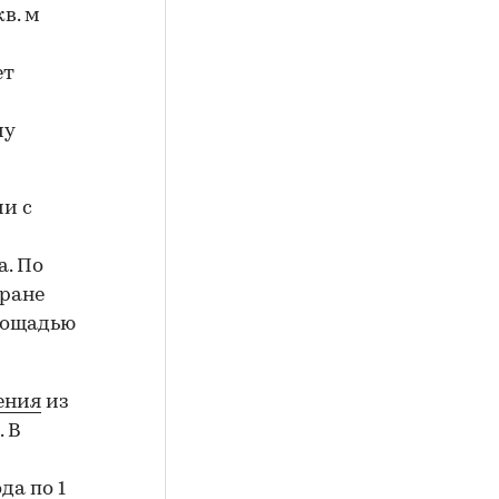
кв. м
ет
му
ии с
а. По
тране
площадью
ения
из
. В
да по 1