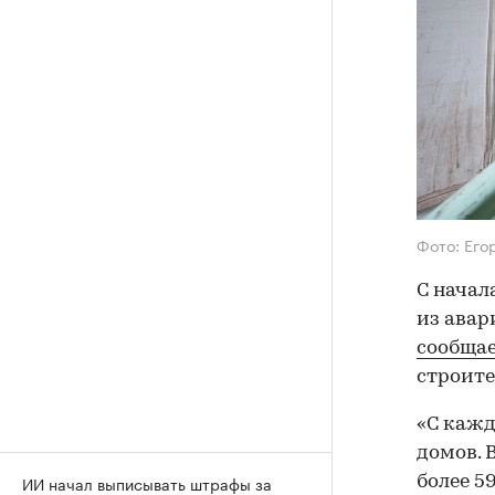
Фото: Его
С начал
из авар
сообща
строите
«С каж
домов. 
ИИ начал выписывать штрафы за
более 5