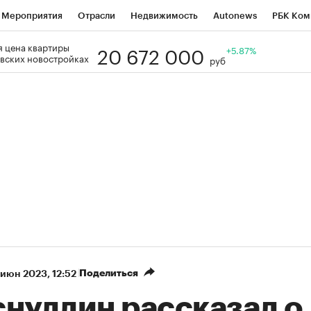
Мероприятия
Отрасли
Недвижимость
Autonews
РБК Ком
20 672 000
 цена квартиры
Образование
РБК Курсы
РБК Life
Тренды
+5.87%
Визионеры
Н
вских новостройках
руб
Дискуссионный клуб
Исследования
Кредитные рейтинги
Фр
Спецпроекты
Проверка контрагентов
Политика
Экономи
к наличной валюты
Поделиться
 июн 2023, 12:52
снуллин рассказал о