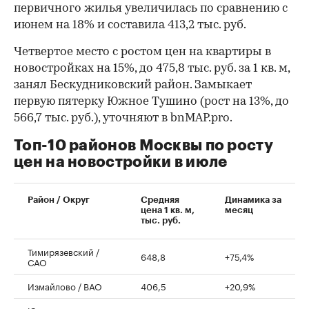
первичного жилья увеличилась по сравнению с
июнем на 18% и составила 413,2 тыс. руб.
Четвертое место с ростом цен на квартиры в
новостройках на 15%, до 475,8 тыс. руб. за 1 кв. м,
занял Бескудниковский район. Замыкает
первую пятерку Южное Тушино (рост на 13%, до
566,7 тыс. руб.), уточняют в bnMAP.pro.
Топ-10 районов Москвы по росту
цен на новостройки в июле
00:00
/
00:00
Район / Округ
Средняя
Динамика за
цена 1 кв. м,
месяц
тыс. руб.
Тимирязевский /
648,8
+75,4%
САО
Измайлово / ВАО
406,5
+20,9%