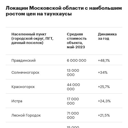
Локации Московской области с наибольшим
ростом цен на таунхаусы
Населенный пункт
Средняя
Динамика
(городской округ, ПГТ,
стоимость
за год
дачный поселок)
объекта,
май-2023
Правдинский
6 000 000
+48,1%
13 000
Солнечногорск
+34%
000
00:00
/
00:00
44 000
Красногорск
+25,7%
000
17 000
Истра
+24,3%
000
71 000
Лесной Городок
+21,5%
000
15 000