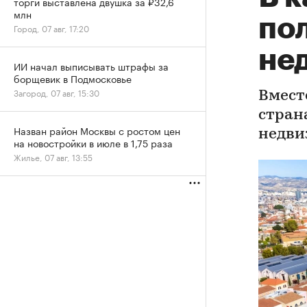
торги выставлена двушка за ₽32,6
млн
по
Город, 07 авг, 17:20
не
ИИ начал выписывать штрафы за
борщевик в Подмосковье
Загород, 07 авг, 15:30
Вмест
стран
Назван район Москвы с ростом цен
недви
на новостройки в июле в 1,75 раза
Жилье, 07 авг, 13:55