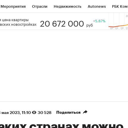
Мероприятия
Отрасли
Недвижимость
Autonews
РБК Ком
20 672 000
 цена квартиры
 РБК
РБК Образование
РБК Курсы
РБК Life
+5.87%
Тренды
Виз
вских новостройках
руб
ь
Крипто
РБК Бизнес-среда
Дискуссионный клуб
Исследо
зета
Спецпроекты СПб
Конференции СПб
Спецпроекты
кономика
Бизнес
Технологии и медиа
Финансы
Рынок на
(+90,76%)
(+34,79%)
5 450
АФК «Система» ₽12
Купить
К
 ПСБ к 29.07.27
прогноз БКС к 15.07.27
Поделиться
 мая 2023, 11:10
30 528
каких странах можно