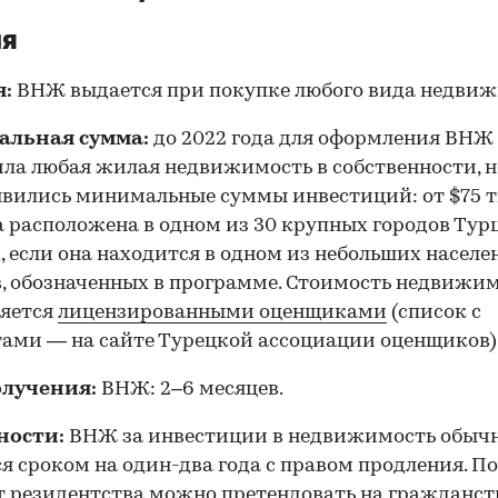
ия
я:
ВНЖ выдается при покупке любого вида недвиж
льная сумма:
до 2022 года для оформления ВНЖ
ла любая жилая недвижимость в собственности, н
явились минимальные суммы инвестиций: от $75 т
а расположена в одном из 30 крупных городов Тур
., если она находится в одном из небольших насел
, обозначенных в программе. Стоимость недвижи
ляется
лицензированными оценщиками
(список с
ами — на сайте Турецкой ассоциации оценщиков)
олучения:
ВНЖ: 2–6 месяцев.
ности:
ВНЖ за инвестиции в недвижимость обыч
я сроком на один-два года с правом продления. По
т резидентства можно претендовать на гражданст