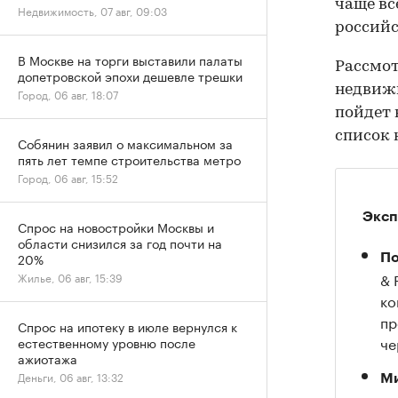
чаще вс
Недвижимость, 07 авг, 09:03
российс
В Москве на торги выставили палаты
Рассмот
допетровской эпохи дешевле трешки
недвижи
Город, 06 авг, 18:07
пойдет 
список 
Собянин заявил о максимальном за
пять лет темпе строительства метро
Город, 06 авг, 15:52
Эксп
Спрос на новостройки Москвы и
области снизился за год почти на
20%
По
& 
Жилье, 06 авг, 15:39
ко
пр
Спрос на ипотеку в июле вернулся к
че
естественному уровню после
ажиотажа
Деньги, 06 авг, 13:32
М