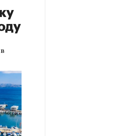
ку
оду
 в