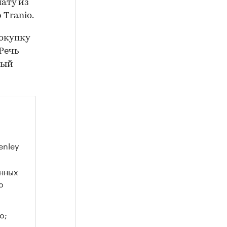
ату из
Tranio.
окупку
Речь
ный
enley
енных
о
o;