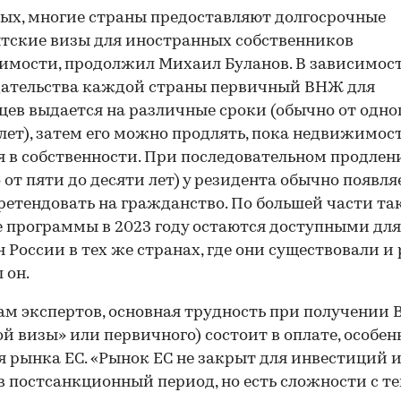
ых, многие страны предоставляют долгосрочные
тские визы для иностранных собственников
мости, продолжил Михаил Буланов. В зависимост
дательства каждой страны первичный ВНЖ для
цев выдается на различные сроки (обычно от одно
 лет), затем его можно продлять, пока недвижимос
я в собственности. При последовательном продле
 от пяти до десяти лет) у резидента обычно появля
ретендовать на гражданство. По большей части та
 программы в 2023 году остаются доступными для
 России в тех же странах, где они существовали и 
 он.
ам экспертов, основная трудность при получении
ой визы» или первичного) состоит в оплате, особен
я рынка ЕС. «Рынок ЕС не закрыт для инвестиций 
в постсанкционный период, но есть сложности с те