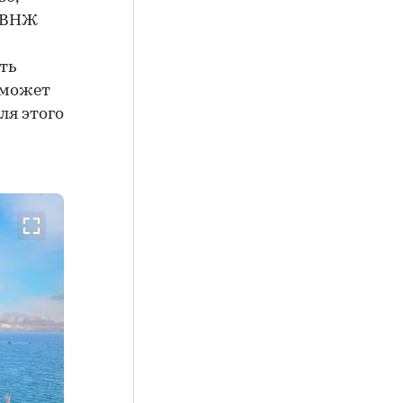
м ВНЖ
ть
 может
ля этого