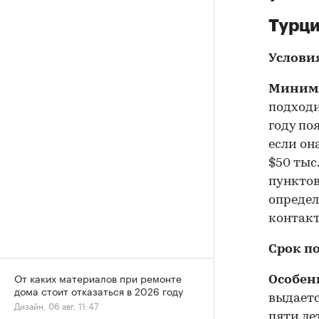
Турц
Услови
Минима
подходи
году по
если он
$50 тыс
пунктов
опреде
контакт
Срок п
От каких материалов при ремонте
Особен
дома стоит отказаться в 2026 году
выдаетс
Дизайн, 06 авг, 11:47
пяти ле