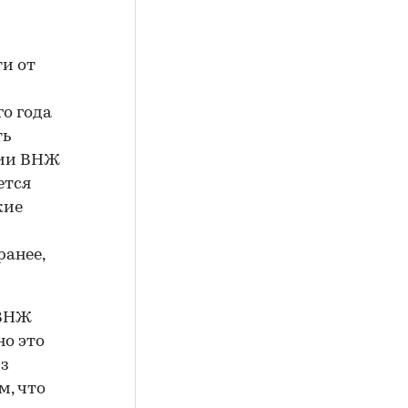
и от
го года
ть
нии ВНЖ
ется
кие
ранее,
 ВНЖ
но это
из
м, что