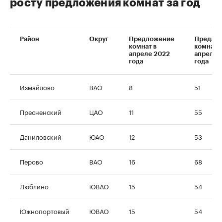
росту предложения комнат за год
Район
Округ
Предложение
Предло
комнат в
комнат в
апреле 2022
апреле 
года
года
Измайлово
ВАО
8
51
Пресненский
ЦАО
11
55
Даниловский
ЮАО
12
53
Перово
ВАО
16
68
Люблино
ЮВАО
15
54
Южнопортовый
ЮВАО
15
54