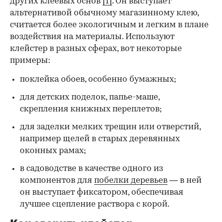
других клеевых основ
[1]
. Он выступает
альтернативой обычному магазинному клею,
считается более экологичным и легким в плане
воздействия на материалы. Используют
клейстер в разных сферах, вот некоторые
00:00
/
00:00
примеры:
поклейка обоев, особенно бумажных;
для детских поделок, папье-маше,
скрепления книжных переплетов;
для заделки мелких трещин или отверстий,
например щелей в старых деревянных
оконных рамах;
в садоводстве в качестве одного из
компонентов для
побелки деревьев
— в ней
он выступает фиксатором, обеспечивая
лучшее сцепление раствора с корой.