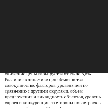
вторичном рынке в последние месяцы замерли,
их изменение находится в рамках
статистической погрешности. Но с учетом того,
что спрос на готовое жилье восстанавливается,
падение цен затормозилось, а в будущем не
исключен рост средней цены 1 кв. м, полагает
эксперт.
За последний год наибольшее снижение
средневзвешенной цены предложения
произошло на вторичном рынке Москвы в
наиболее дорогих округах: ЦАО (-20%), ЗАО
(-11,8%) и СЗАО (-11%). В остальных округах
снижение цены варьируется от 1% до 6,8%.
Различие в динамике цен объясняется
совокупностью факторов: уровень цен по
сравнению с другими округами, объем
предложения и ликвидность объектов, уровень
спроса и конкуренция со стороны новостроек в