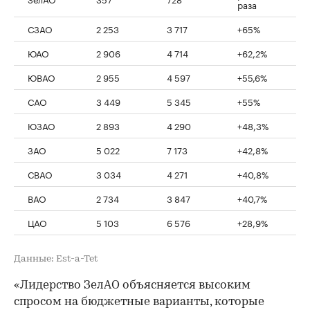
раза
СЗАО
2 253
3 717
+65%
ЮАО
2 906
4 714
+62,2%
ЮВАО
2 955
4 597
+55,6%
САО
3 449
5 345
+55%
ЮЗАО
2 893
4 290
+48,3%
ЗАО
5 022
7 173
+42,8%
СВАО
3 034
4 271
+40,8%
ВАО
2 734
3 847
+40,7%
ЦАО
5 103
6 576
+28,9%
Данные: Est-a-Tet
«Лидерство ЗелАО объясняется высоким
спросом на бюджетные варианты, которые