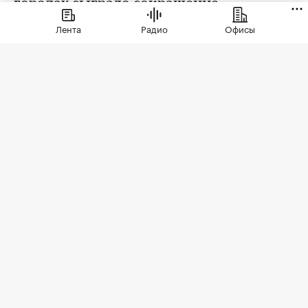
городах сыграло сокращение
предложения. В условиях
Лента
Радио
Офисы
сохраняющейся неопределенности
собственники отложили сделки. Еще
одна причина тренда — оживление
спроса
Фото: hodim / Shutterstock / FOTODOM