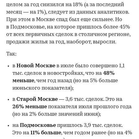
целом за год снизился на 18%
(а за последний
месяц — на 1%), следует из данных аналитиков.
При этом в Москве спад был еще сильнее. Но
в Подмосковье, на которое пришлось более 45%
от всех первичных сделок в столичном регионе,
продажи жилья за год, наоборот, выросли.
Так:
в
Новой Москве
в июле было совершено 1,1
тыс. сделок в новостройках, что на
48%
меньше
, чем год назад (но на 5% больше
июньского показателя);
в
Старой Москве
— 3,6 тыс. сделок. Это на
26%
меньше
показателя июля прошлого года
00:00
/
00:00
(но на 2% больше значений июня);
на
Подмосковье
пришлось 3,9 тыс. сделок.
Это на
11% больше
, чем годом ранее (но на 4%