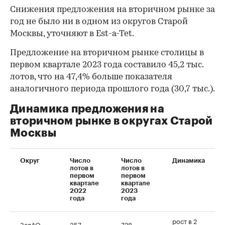
Снижения предложения на вторичном рынке за
год не было ни в одном из округов Старой
Москвы, уточняют в Est-a-Tet.
Предложение на вторичном рынке столицы в
первом квартале 2023 года составило 45,2 тыс.
лотов, что на 47,4% больше показателя
аналогичного периода прошлого года (30,7 тыс.).
00:00
/
00:00
Динамика предложения на
вторичном рынке в округах Старой
Москвы
Округ
Число
Число
Динамика
лотов в
лотов в
первом
первом
квартале
квартале
2022
2023
года
года
рост в 2
ЗелАО
357
728