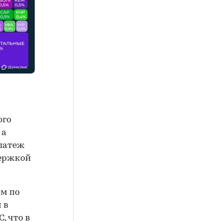
ого
 а
платеж
держкой
ом по
 в
, что в