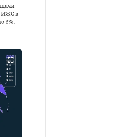
выдачи
я ИЖС в
до 3%,