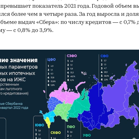
а превышает показатель 2021 года. Годовой объем 
лся более чем в четыре раза. За год выросла и дол
бъеме выдач «Сбера»: по числу кредитов — с 0,7% 
00:00
/
00:00
му — с 0,8% до 3,9%.