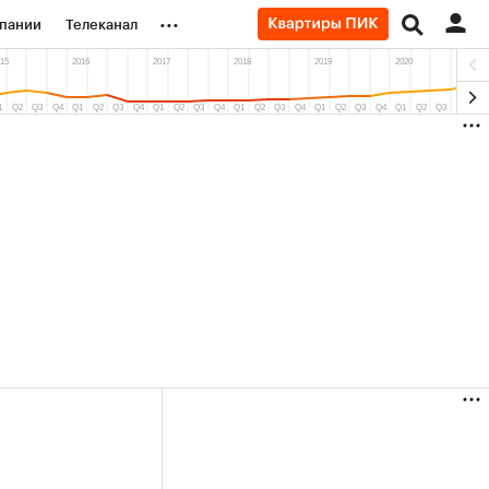
...
пании
Телеканал
ионеры
вания
личной валюты
(+87,51%)
(+30,68%)
₽5 450
АФК «Система» ₽12
Купить
з ПСБ к 29.07.27
прогноз БКС к 15.07.27