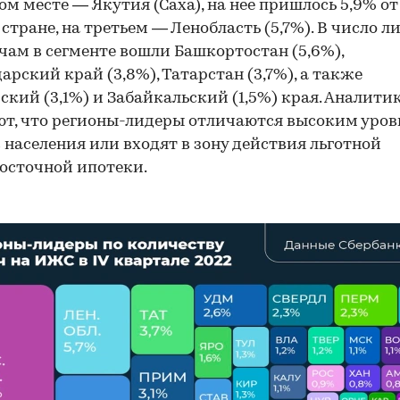
ом месте — Якутия (Саха), на нее пришлось 5,9% от
 стране, на третьем — Ленобласть (5,7%). В число л
чам в сегменте вошли Башкортостан (5,6%),
арский край (3,8%), Татарстан (3,7%), а также
кий (3,1%) и Забайкальский (1,5%) края. Аналити
т, что регионы-лидеры отличаются высоким уро
 населения или входят в зону действия льготной
осточной ипотеки.