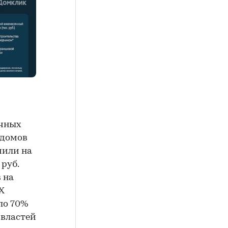
ечных
 домов
мили на
руб.
 на
Х
ло 70%
 властей