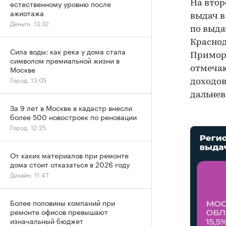
естественному уровню после
На втор
ажиотажа
выдач в
Деньги, 13:32
по выда
Краснод
Сила воды: как река у дома стала
Приморс
символом премиальной жизни в
Москве
отмечаю
Город, 13:05
доходов
дальнев
За 9 лет в Москве в кадастр внесли
более 500 новостроек по реновации
Город, 12:25
От каких материалов при ремонте
дома стоит отказаться в 2026 году
Дизайн, 11:47
Более половины компаний при
ремонте офисов превышают
изначальный бюджет