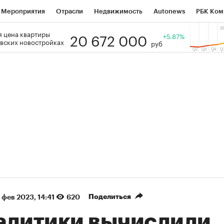
Мероприятия
Отрасли
Недвижимость
Autonews
РБК Ком
20 672 000
 цена квартиры
 РБК
РБК Образование
РБК Курсы
РБК Life
+5.87%
Тренды
Виз
вских новостройках
руб
ь
Крипто
РБК Бизнес-среда
Дискуссионный клуб
Исследо
зета
Спецпроекты СПб
Конференции СПб
Спецпроекты
кономика
Бизнес
Технологии и медиа
Финансы
Рынок на
%)
(+31,15%)
«Русагро» ₽120
Ozon 
Купить
Купить
прогноз ПСБ к 26.07.27
прогно
Поделиться
 фев 2023, 14:41
620
алитики вычислили