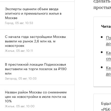
сделать
просты
Эксперты оценили объем ввода
элитного и премиального жилья в
Москве
Город, 05 авг, 10:53
Чита
С начала года застройщики Москвы
Пу
вывели на рынок 2,6 млн кв. м
до
новостроек
Жилье, 05 авг, 10:11
Ка
сп
В престижной локации Подмосковья
Ка
выставили на торги поселок за ₽190
до
млн
Загород, 05 авг, 10:03
Назван район Москвы со снижением
цен на новостройки в июле почти на
10%
Будь
Жилье, 05 авг, 10:00
«РБК