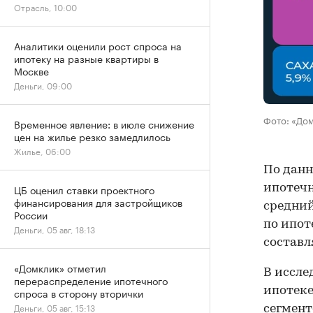
Отрасль, 10:00
Аналитики оценили рост спроса на
ипотеку на разные квартиры в
Москве
Деньги, 09:00
Фото: «До
Временное явление: в июле снижение
цен на жилье резко замедлилось
Жилье, 06:00
По данн
ипотечн
ЦБ оценил ставки проектного
финансирования для застройщиков
средний
России
по ипот
Деньги, 05 авг, 18:13
составля
«Домклик» отметил
В иссле
перераспределение ипотечного
ипотеке
спроса в сторону вторички
Деньги, 05 авг, 15:13
сегмент