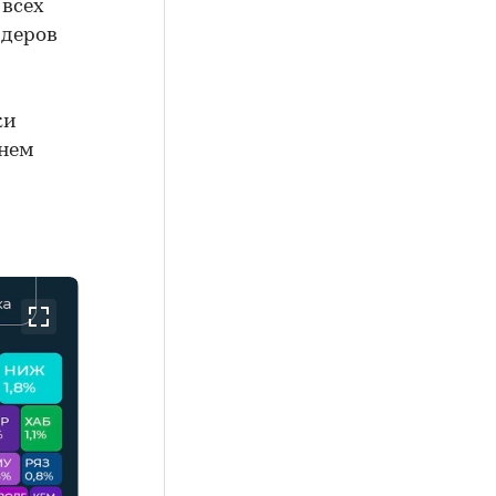
 всех
идеров
ки
внем