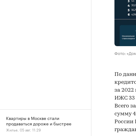
Фото: «До
По данн
кредито
за 2022
ИЖС 33 
Всего з
сумму 4
Квартиры в Москве стали
России 
продаваться дороже и быстрее
Жилье, 05 авг, 11:29
граждан