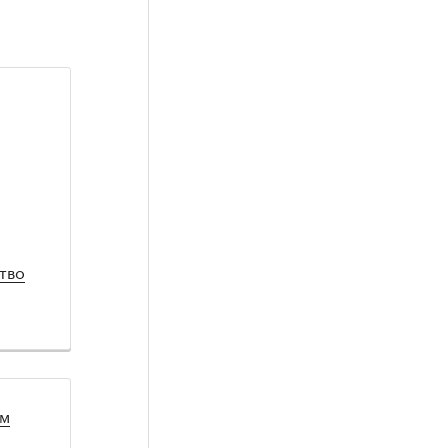
тво
ом