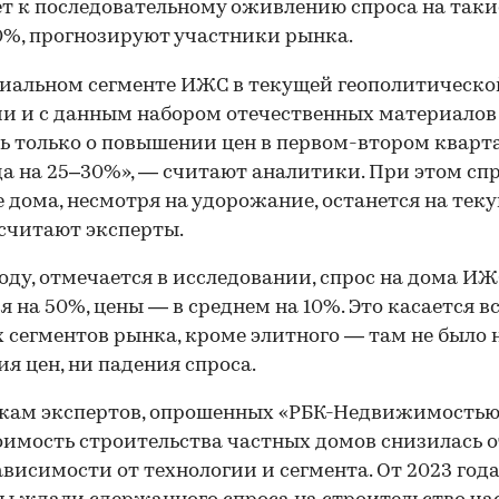
т к последовательному оживлению спроса на таки
0%, прогнозируют участники рынка.
иальном сегменте ИЖС в текущей геополитическо
и и с данным набором отечественных материало
ь только о повышении цен в первом-втором кварт
да на 25–30%», — считают аналитики. При этом спр
 дома, несмотря на удорожание, останется на тек
 считают эксперты.
году, отмечается в исследовании, спрос на дома И
я на 50%, цены — в среднем на 10%. Это касается в
 сегментов рынка, кроме элитного — там не было 
я цен, ни падения спроса.
кам экспертов, опрошенных «РБК-Недвижимостью»
тоимость строительства частных домов снизилась о
ависимости от технологии и сегмента. От 2023 год