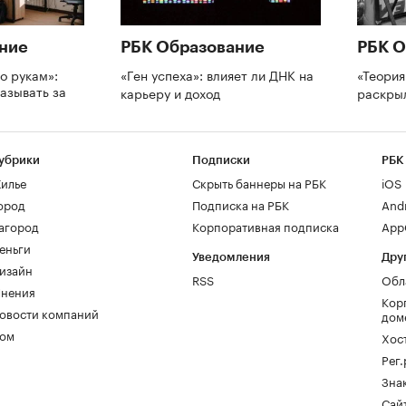
ние
РБК Образование
РБК О
о рукам»:
«Ген успеха»: влияет ли ДНК на
«Теория
азывать за
карьеру и доход
раскры
и
убрики
Подписки
РБК
илье
Скрыть баннеры на РБК
iOS
ород
Подписка на РБК
And
агород
Корпоративная подписка
AppG
еньги
Уведомления
Дру
изайн
RSS
Обл
нения
Кор
овости компаний
дом
ом
Хос
Рег
Зна
Сайт