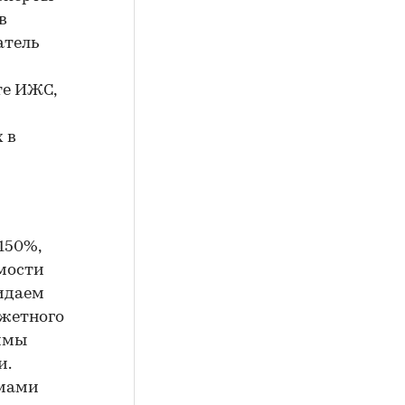
в
атель
те ИЖС,
 в
150%,
имости
жидаем
жетного
аммы
и.
ммами