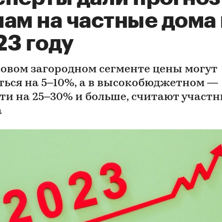
ам на частные дома 
23 году
совом загородном сегменте цены могут
ться на 5–10%, а в высокобюджетном —
ти на 25–30% и больше, считают участ
а