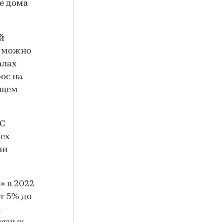
е дома
й
в можно
алах
ос на
ущем
ЖС
сех
ни
 в 2022
т 5% до
а