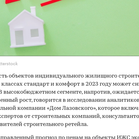
tterstock
ть объектов индивидуального жилищного строит
 классах стандарт и комфорт в 2023 году может с
 В высокобюджетном сегменте, напротив, ожидает
енный рост, говорится в исследовании аналитико
льной компании «Дом Лазовского», которое включ
кспертов от строительных компаний, консультанто
вителей строительного ретейла.
правленный прогноз по ценам на объекты ИЖС эк