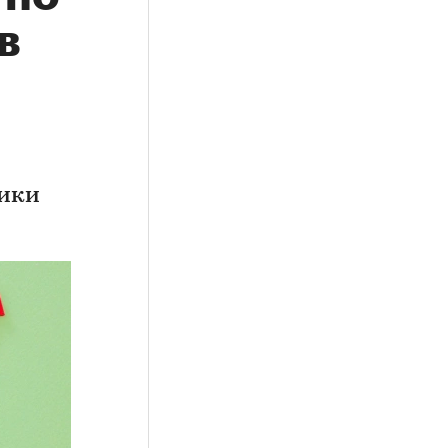
в
ники