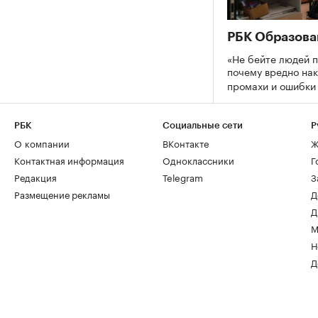
РБК Образова
«Не бейте людей п
почему вредно нак
промахи и ошибк
РБК
Социальные сети
Р
О компании
ВКонтакте
Ж
Контактная информация
Одноклассники
Г
Редакция
Telegram
З
Размещение рекламы
Д
Д
М
Н
Д