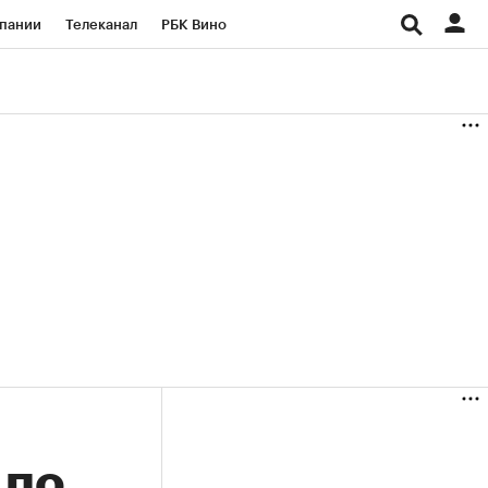
пании
Телеканал
РБК Вино
ациональные проекты
Город
аншизы
Газета
ка
Бизнес
 по