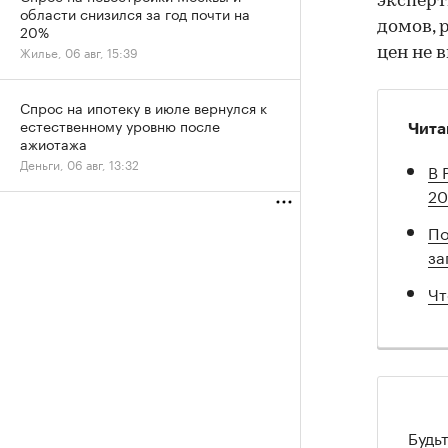
эксперт
области снизился за год почти на
домов, 
20%
Жилье, 06 авг, 15:39
цен не 
Спрос на ипотеку в июле вернулся к
естественному уровню после
Чита
ажиотажа
Деньги, 06 авг, 13:32
В 
20
По
за
Чт
Будь