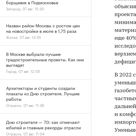
борщевик в Подмосковье
объясня
Загород, 07 авг, 15:30
проекта
минимал
Назван район Москвы с ростом цен
на новостройки в июле в 1,75 раза
материа
Жилье, 07 авг, 13:55
еще 40%
исследо
В Москве выбрали лучшие
верхнем
градостроительные проекты. Как они
дефицит
выглядят
Город, 07 авг, 12:05
В 2022 
уменьши
Архитекторы и студенты создали
газобет
плакаты ко Дню строителя. Лучшие
работы
частных
Отрасль, 07 авг, 11:36
дальне
и комфо
Дню строителя — 70: как отмечают
импорто
юбилей и главные рекорды отрасли
Уменьш
Отрасль, 07 авг, 11:04