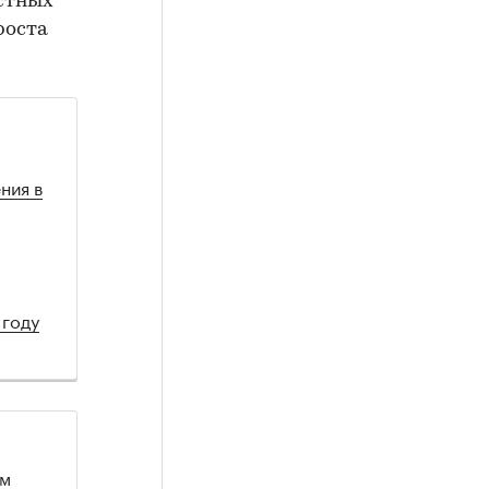
астных
роста
ния в
 году
ом