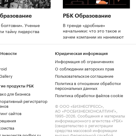
бразование
РБК Образование
 болтовни». Ученые
В тренде «дробные»
начальники: что это такое и
ли тайну лидерства
зачем компании их нанимают
 Новости
Юридическая информация
Информация об ограничениях
roid
О соблюдении авторских прав
allery
Пользовательское соглашение
Политика в отношении обработки
гие продукты РБК
персональных данных
ако для бизнеса
Политика обработки файлов cookie
поративный регистратор
енов
© ООО «БИЗНЕСПРЕСС»,
АО «РОСБИЗНЕСКОНСАЛТИНГ»,
тинг сайтов
1995–2026
. Сообщения и материалы
.решения
информационного агентства «РБК»
(свидетельство о регистрации
комства
средства массовой информации
 знакомств podbor.ru
выдано Федеральной службой