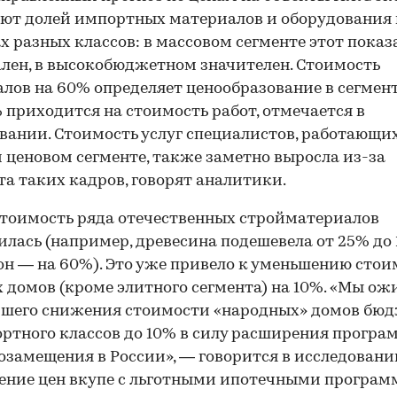
ют долей импортных материалов и оборудования 
х разных классов: в массовом сегменте этот показ
ен, в высокобюджетном значителен. Стоимость
лов на 60% определяет ценообразование в сегмен
 приходится на стоимость работ, отмечается в
вании. Стоимость услуг специалистов, работающих
 ценовом сегменте, также заметно выросла из-за
а таких кадров, говорят аналитики.
стоимость ряда отечественных стройматериалов
лась (например, древесина подешевела от 25% до 
он — на 60%). Это уже привело к уменьшению сто
 домов (кроме элитного сегмента) на 10%. «Мы о
йшего снижения стоимости «народных» домов бюд
ртного классов до 10% в силу расширения прогр
замещения в России», — говорится в исследовани
ение цен вкупе с льготными ипотечными програ