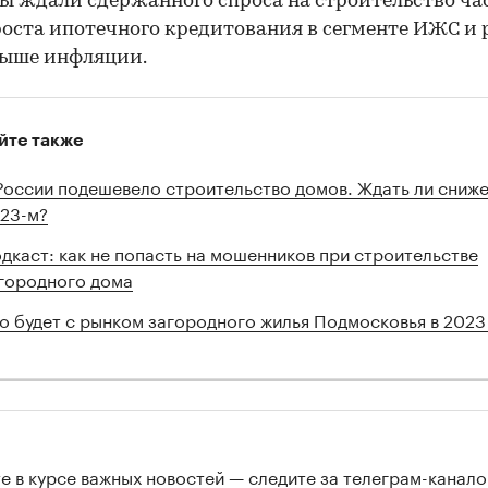
ы ждали сдержанного спроса на строительство ч
роста ипотечного кредитования в сегменте ИЖС и 
выше инфляции.
йте также
России подешевело строительство домов. Ждать ли сниже
23-м?
дкаст: как не попасть на мошенников при строительстве
городного дома
о будет с рынком загородного жилья Подмосковья в 2023
те в курсе важных новостей — следите за
телеграм-канал