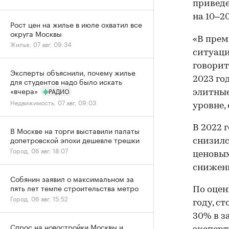
приведе
на 10–2
Рост цен на жилье в июле охватил все
округа Москвы
«В прем
Жилье, 07 авг, 09:34
ситуаци
говорит
Эксперты объяснили, почему жилье
2023 го
для студентов надо было искать
«вчера»
РАДИО
элитные
Недвижимость, 07 авг, 09:03
уровне,
В 2022 
В Москве на торги выставили палаты
допетровской эпохи дешевле трешки
снизилс
Город, 06 авг, 18:07
ценовых
снижени
Собянин заявил о максимальном за
пять лет темпе строительства метро
По оцен
Город, 06 авг, 15:52
году, с
30% в з
Спрос на новостройки Москвы и