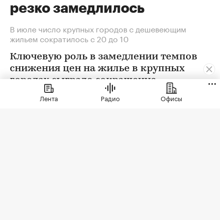
резко замедлилось
В июле число крупных городов с дешевеющим
жильем сократилось с 20 до 10
Ключевую роль в замедлении темпов
снижения цен на жилье в крупных
городах сыграло сокращение
предложения. В условиях
Лента
Радио
Офисы
сохраняющейся неопределенности
собственники отложили сделки. Еще
одна причина тренда — оживление
спроса