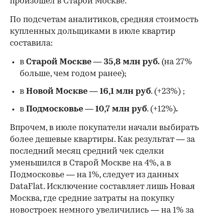
произошел в Старой Москве.
По подсчетам аналитиков, средняя стоимость
купленных дольщиками в июле квартир
составила:
в
Старой Москве
—
35,8 млн руб.
(на 27%
больше, чем годом ранее);
в
Новой Москве
—
16,1 млн руб
. (+23%)
;
в
Подмосковье
—
10,7 млн руб
. (+12%)
.
Впрочем, в июле покупатели начали выбирать
более дешевые квартиры. Как результат — за
последний месяц средний чек сделки
уменьшился в Старой Москве на 4%, а в
Подмосковье — на 1%, следует из данных
DataFlat. Исключение составляет лишь Новая
Москва, где средние затраты на покупку
новостроек немного увеличились — на 1% за