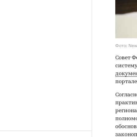
Фото: New 
Совет Ф
систему
докуме
портале
Согласн
практик
региона
полном
обоснов
законоп