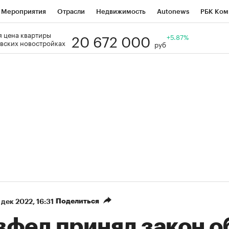
Мероприятия
Отрасли
Недвижимость
Autonews
РБК Ком
20 672 000
 цена квартиры
Образование
РБК Курсы
РБК Life
Тренды
+5.87%
Визионеры
Н
вских новостройках
руб
Дискуссионный клуб
Исследования
Кредитные рейтинги
Фр
Спецпроекты
Проверка контрагентов
Политика
Экономи
к наличной валюты
Поделиться
 дек 2022, 16:31
вфед принял закон о