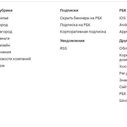
убрики
Подписки
РБК
илье
Скрыть баннеры на РБК
iOS
ород
Подписка на РБК
And
агород
Корпоративная подписка
AppG
еньги
Уведомления
Дру
изайн
RSS
Обл
нения
Кор
овости компаний
дом
ом
Хос
Рег
Зна
Сайт
РБК
Шко