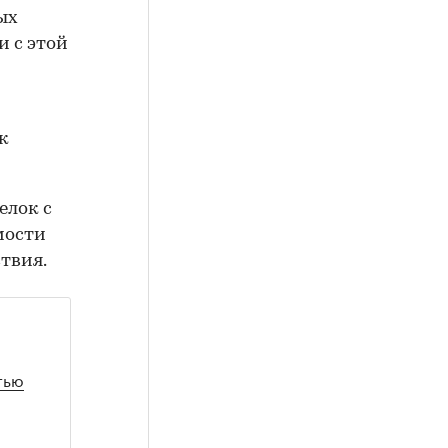
ых
и с этой
к
елок с
мости
твия.
тью