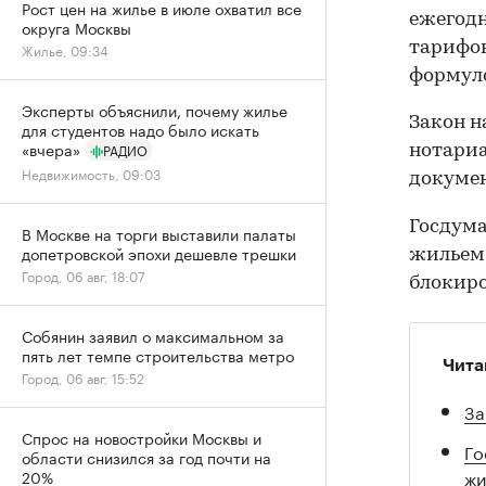
Рост цен на жилье в июле охватил все
ежегодн
округа Москвы
тарифов
Жилье, 09:34
формул
Эксперты объяснили, почему жилье
Закон н
для студентов надо было искать
«вчера»
РАДИО
нотариа
Недвижимость, 09:03
докумен
Госдума
В Москве на торги выставили палаты
допетровской эпохи дешевле трешки
жильем.
Город, 06 авг, 18:07
блокиро
Собянин заявил о максимальном за
пять лет темпе строительства метро
Чита
Город, 06 авг, 15:52
За
Спрос на новостройки Москвы и
Го
области снизился за год почти на
жи
20%