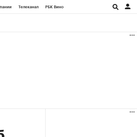
пании
Телеканал
РБК Вино
ациональные проекты
Город
аншизы
Газета
ка
Бизнес
б