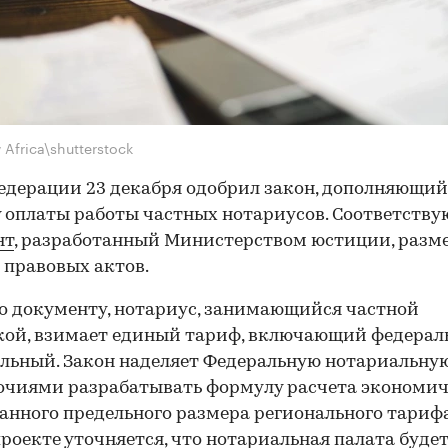
Africa\shutterstock
едерации 23 декабря одобрил закон, дополняющий
 оплаты работы частных нотариусов. Соответств
нт
, разработанный Министерством юстиции, разм
 правовых актов.
о документу, нотариус, занимающийся частной
ой, взимает единый тариф, включающий федерал
льный. Закон наделяет Федеральную нотариальну
очиями разрабатывать формулу расчета экономи
анного предельного размера регионального тарифа
роекте уточняется, что нотариальная палата буде