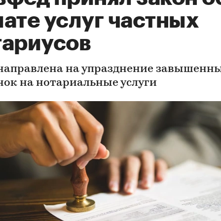
ате услуг частных
тариусов
направлена на упразднение завышенн
нок на нотариальные услуги