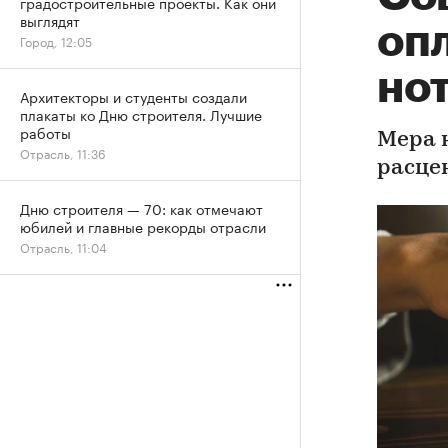
градостроительные проекты. Как они
выглядят
опл
Город, 12:05
но
Архитекторы и студенты создали
плакаты ко Дню строителя. Лучшие
работы
Мера 
Отрасль, 11:36
расце
Дню строителя — 70: как отмечают
юбилей и главные рекорды отрасли
Отрасль, 11:04