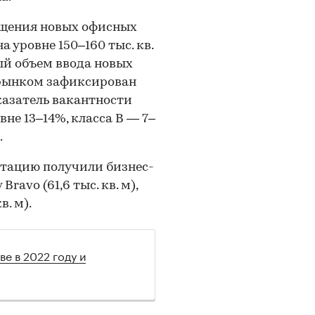
лощения новых офисных
уровне 150–160 тыс. кв.
ый объем ввода новых
рынком зафиксирован
казатель вакантности
вне 13–14%, класса В — 7–
.
уатацию получили бизнес-
Bravo (61,6 тыс. кв. м),
в. м).
е в 2022 году и