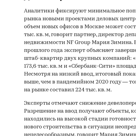
Аналитики фиксируют минимальное поп
рынка новыми проектами деловых центро
объем новых офисов в Москве может соста
тыс. кв. м, говорит партнер, директор д
недвижимости NF Group Мария Зимина. 
прошлого года эксперт объясняет заверш
штаб-квартир двух крупных компаний: 
173,6 тыс. кв. м и «Сбербанк-Сити» площадь
Несмотря на низкий ввод, итоговый показ
выше, чем в пандемийном 2020 году — то
на рынке составил 224 тыс. кв. м.
Эксперты отмечают снижение девелопер
Разрешение на ввод получают объекты, к
находились на высокой стадии готовности
нового строительства в ситуации неопре
нецелесообразным, говорит Мария Зимин