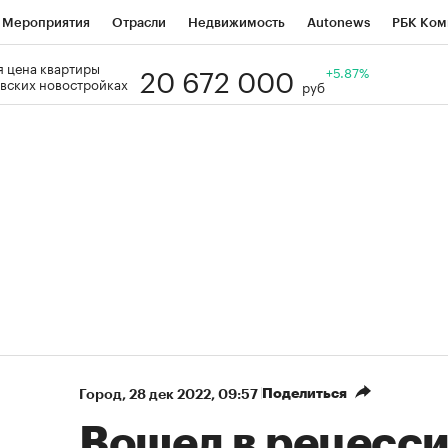
Мероприятия
Отрасли
Недвижимость
Autonews
РБК Ком
20 672 000
 цена квартиры
Образование
РБК Курсы
РБК Life
Тренды
+5.87%
Визионеры
Н
вских новостройках
руб
Дискуссионный клуб
Исследования
Кредитные рейтинги
Фр
Спецпроекты
Проверка контрагентов
Политика
Экономи
к наличной валюты
Поделиться
Город
⁠,
28 дек 2022, 09:57
Вошел в рецесс