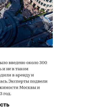
ыло введено около 300
ь и не в таком
одили в аренду и
ась. Эксперты подвели
ижимости Москвы и
3 год.
сть