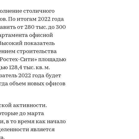
олнение столичного
в. По итогам 2022 года
вить от 280 тыс. до 300
епартамента офисной
Высокий показатель
ением строительства
«Ростех-Сити» площадью
ю 128,4 тыс. кв. м.
атель 2022 года будет
гда объем новых офисов
ской активности.
оторые до марта
, в то время как начало
деленности является
а.