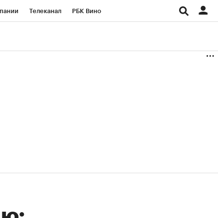
пании
Телеканал
РБК Вино
ациональные проекты
Город
аншизы
Газета
ка
Бизнес
ию: