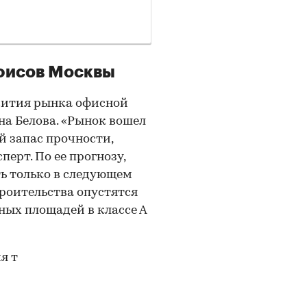
офисов Москвы
вития рынка офисной
а Белова. «Рынок вошел
й запас прочности,
перт. По ее прогнозу,
 только в следующем
троительства опустятся
ных площадей в классе А
я т