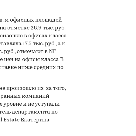
кв. м офисных площадей
а отметке 26,9 тыс. руб.
роизошло в офисах класса
авляла 17,5 тыс. руб., а к
с. руб., отмечают в NF
 цен на офисы класса В
ставке ниже средних по
не произошло из-за того,
странных компаний
 уровне и не уступали
тель департамента по
 Estate Екатерина