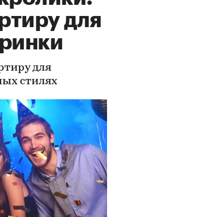
артиру для
еринки
ртиру для
ных стилях