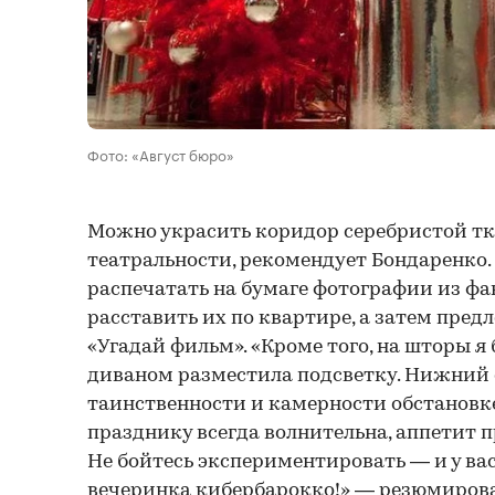
Фото: «Август бюро»
Можно украсить коридор серебристой тк
театральности, рекомендует Бондаренко.
распечатать на бумаге фотографии из ф
расставить их по квартире, а затем пред
«Угадай фильм». «Кроме того, на шторы я 
диваном разместила подсветку. Нижний 
таинственности и камерности обстановке
празднику всегда волнительна, аппетит п
Не бойтесь экспериментировать — и у ва
вечеринка кибербарокко!» — резюмирова