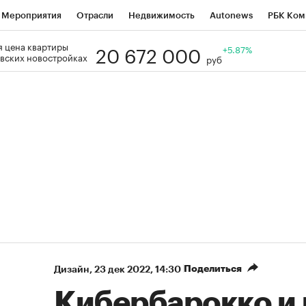
Мероприятия
Отрасли
Недвижимость
Autonews
РБК Ком
20 672 000
 цена квартиры
Образование
РБК Курсы
РБК Life
Тренды
+5.87%
Визионеры
Н
вских новостройках
руб
Дискуссионный клуб
Исследования
Кредитные рейтинги
Фр
Спецпроекты
Проверка контрагентов
Политика
Экономи
к наличной валюты
Поделиться
Дизайн
⁠,
23 дек 2022, 14:30
Кибербарокко и 