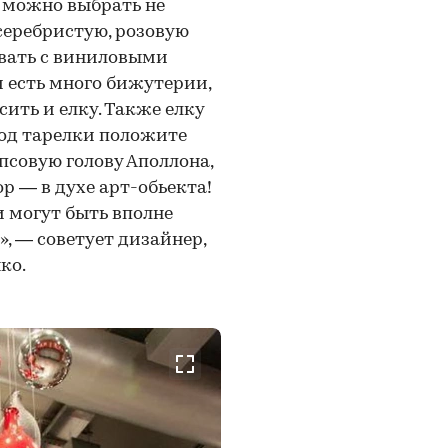
 можно выбрать не
 серебристую, розовую
вать с виниловыми
 есть много бижутерии,
сить и елку. Также елку
од тарелки положите
псовую голову Аполлона,
р — в духе арт-обьекта!
и могут быть вполне
, — советует дизайнер,
ко.