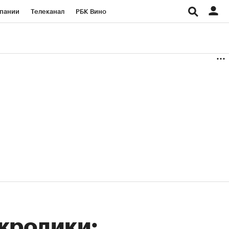
пании
Телеканал
РБК Вино
ациональные проекты
Город
аншизы
Газета
ка
Бизнес
кролики: