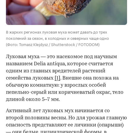
В жарких регионах луковая муха может давать до трех
поколений за сезон, в холодных и северных чаще одно
(Фото: Tomasz Klejdysz / Shutterstock / FOTODOM)
Луковая муха — это насекомое под научным
названием Delia antiqua, которое считается
одним из главных вредителей растений
семейства луковых
[1]
. Внешне она похожа на
обычную комнатную: у взрослых особей
пепельно-серый или коричневатый окрас, тело
длиной около 5–7 мм.
Активный лет луковых мух начинается со
00:00
/
00:00
второй половины весны. Но для урожая главную
опасность представляют ее личинки (опарыши)
— они белые, цилиндрической формы, в