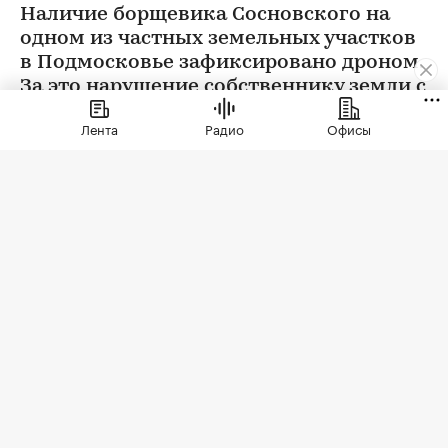
Наличие борщевика Сосновского на
одном из частных земельных участков
в Подмосковье зафиксировано дроном.
За это нарушение собственнику земли с
помощью ИИ выписан штраф 150 тыс.
Лента
Радио
Офисы
руб.
Фото: Andre Muller / Shutterstock / FOTODOM