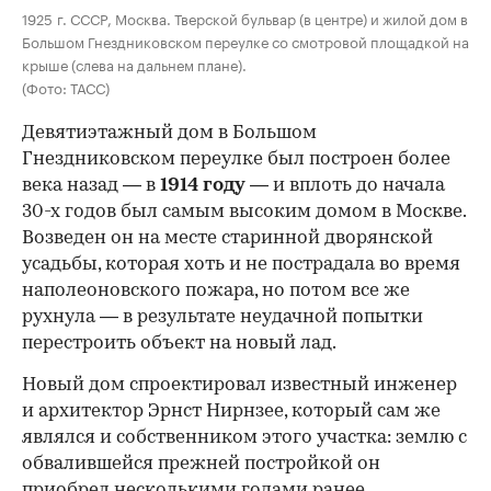
1925 г. СССР, Москва. Тверской бульвар (в центре) и жилой дом в
Большом Гнездниковском переулке со смотровой площадкой на
крыше (слева на дальнем плане).
(Фото: ТАСС)
Девятиэтажный дом в Большом
Гнездниковском переулке был построен более
века назад — в
1914 году
— и вплоть до начала
30-х годов был самым высоким домом в Москве.
Возведен он на месте старинной дворянской
усадьбы, которая хоть и не пострадала во время
наполеоновского пожара, но потом все же
рухнула — в результате неудачной попытки
перестроить объект на новый лад.
Новый дом спроектировал известный инженер
и архитектор Эрнст Нирнзее, который сам же
являлся и собственником этого участка: землю с
обвалившейся прежней постройкой он
приобрел несколькими годами ранее.