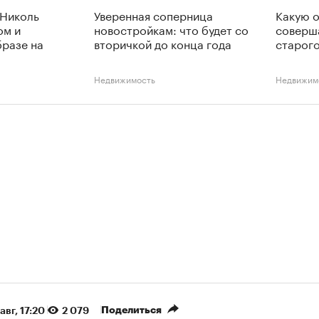
 Николь
Уверенная соперница
Какую 
ом и
новостройкам: что будет со
соверш
разе на
вторичкой до конца года
старого
Недвижимость
Недвижим
Поделиться
авг, 17:20
2 079