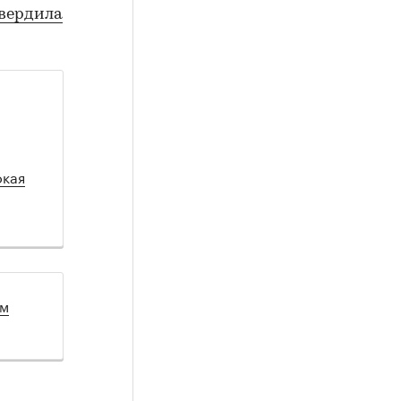
вердила
окая
ом