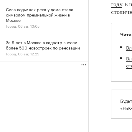
году
. В
Сила воды: как река у дома стала
столич
символом премиальной жизни в
Москве
Город, 06 авг, 13:05
Чита
За 9 лет в Москве в кадастр внесли
Вл
более 500 новостроек по реновации
Город, 06 авг, 12:25
Вл
ст
Будь
«РБК