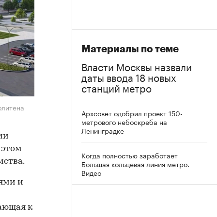
Материалы по теме
Власти Москвы назвали
даты ввода 18 новых
станций метро
олитена
Архсовет одобрил проект 150-
метрового небоскреба на
Ленинградке
ии
 этом
Когда полностью заработает
мства.
Большая кольцевая линия метро.
Видео
ями и
ающая к