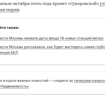
 начале октября этого года проект «Суворовской»
ут
ная мэрия
.
йте также:
асти Москвы назвали даты ввода 18 новых станций метро
асти Москвы рассказали, как будет выглядеть самая глуб
анция БКЛ
те в курсе важных новостей — следите за
телеграм-канал
-Недвижимость»