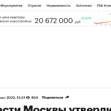
Мероприятия
Отрасли
Недвижимость
Autonews
РБК Ком
20 672 000
 цена квартиры
 РБК
РБК Образование
РБК Курсы
РБК Life
+5.87%
Тренды
Виз
вских новостройках
руб
ь
Крипто
РБК Бизнес-среда
Дискуссионный клуб
Исследо
зета
Спецпроекты СПб
Конференции СПб
Спецпроекты
кономика
Бизнес
Технологии и медиа
Финансы
Рынок на
(+90,49%)
(+35,14
on ₽5 450
АФК «Система» ₽12
Купить
огноз ПСБ к 29.07.27
прогноз БКС к 15.07.27
Поделиться
окт 2022, 13:51
404
асти Москвы утверд