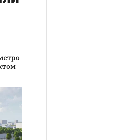
метро
ктом