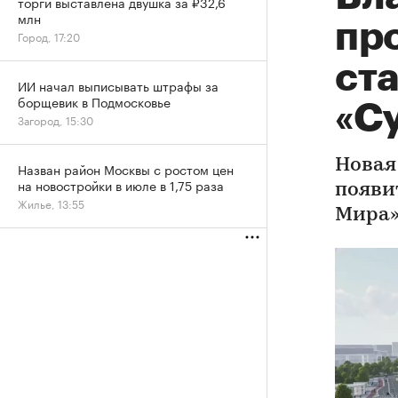
торги выставлена двушка за ₽32,6
млн
пр
Город, 17:20
ст
ИИ начал выписывать штрафы за
борщевик в Подмосковье
«С
Загород, 15:30
Новая
Назван район Москвы с ростом цен
на новостройки в июле в 1,75 раза
появи
Жилье, 13:55
Мира