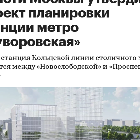
оект планировки
анции метро
уворовская»
 станция Кольцевой линии столичного 
тся между «Новослободской» и «Проспе
»