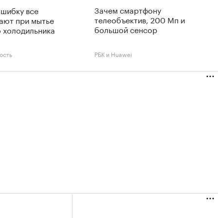
Зачем смартфону
ошибку все
телеобъектив, 200 Мп и
ают при мытье
большой сенсор
 холодильника
ость
РБК и Huawei