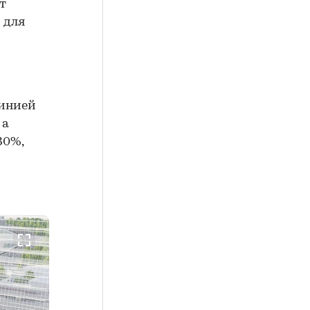
т
 для
линией
 а
30%,