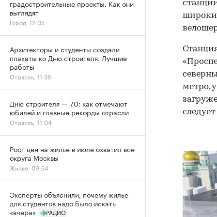
градостроительные проекты. Как они
станции
выглядят
широкие
Город, 12:05
велошер
Архитекторы и студенты создали
Станция
плакаты ко Дню строителя. Лучшие
«Проспе
работы
северны
Отрасль, 11:36
метро, 
загруже
Дню строителя — 70: как отмечают
юбилей и главные рекорды отрасли
следует
Отрасль, 11:04
Рост цен на жилье в июле охватил все
округа Москвы
Жилье, 09:34
Эксперты объяснили, почему жилье
для студентов надо было искать
«вчера»
РАДИО