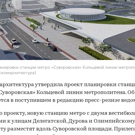
анировки станции метро «Суворовская» Кольцевой линии метроп
скомархитектура)
рхитектура утвердила проект планировки станц
Суворовская» Кольцевой линии метрополитена. Об
тся в поступившем в редакцию пресс-релизе ведо
о проекту, новую станцию метро с двумя вестибюл
и к улицам Делегатской, Дурова и Олимпийскому
ту разместят вдоль Суворовской площади. Прилег