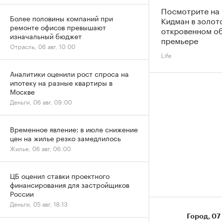
Посмотрите на
Более половины компаний при
Кидман в золот
ремонте офисов превышают
откровенном об
изначальный бюджет
премьере
Отрасль, 06 авг, 10:00
Life
Аналитики оценили рост спроса на
ипотеку на разные квартиры в
Москве
Деньги, 06 авг, 09:00
Временное явление: в июле снижение
цен на жилье резко замедлилось
Жилье, 06 авг, 06:00
ЦБ оценил ставки проектного
финансирования для застройщиков
России
Деньги, 05 авг, 18:13
Город
⁠,
07 