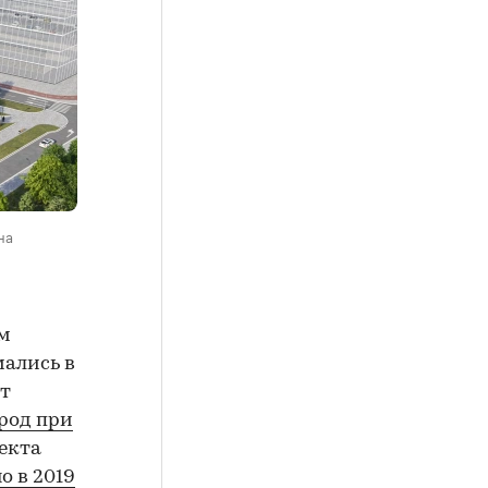
на
ем
ались в
кт
род при
екта
о в 2019