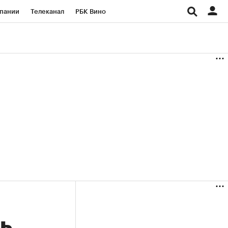
пании
Телеканал
РБК Вино
ациональные проекты
Город
аншизы
Газета
ка
Бизнес
ь