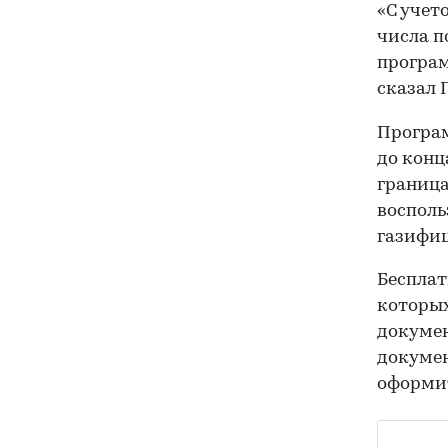
«С учет
числа п
програм
сказал 
Програ
до конц
граница
восполь
газифиц
Беспла
которых
докумен
докумен
оформит