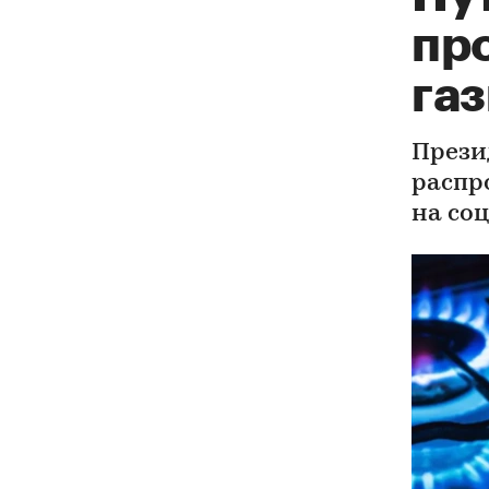
пр
га
Прези
распр
на со