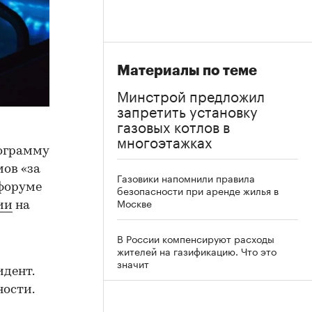
Материалы по теме
Минстрой предложил
запретить установку
газовых котлов в
многоэтажках
ограмму
ов «за
Газовики напомнили правила
 форуме
безопасности при аренде жилья в
Москве
ии
на
В России компенсируют расходы
жителей на газификацию. Что это
значит
идент.
ности.