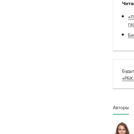
Чита
«Л
га
Бе
Будь
«РБК
Авторы