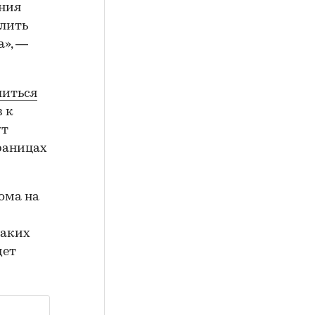
ения
длить
а», —
шиться
з к
ут
границах
дома на
таких
дет