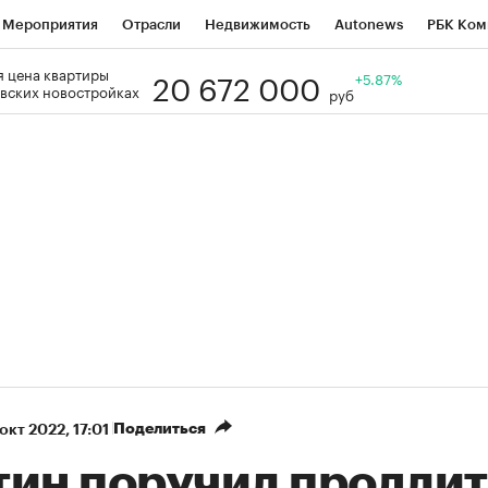
Мероприятия
Отрасли
Недвижимость
Autonews
РБК Ком
20 672 000
 цена квартиры
Образование
РБК Курсы
РБК Life
Тренды
+5.87%
Визионеры
Н
вских новостройках
руб
Дискуссионный клуб
Исследования
Кредитные рейтинги
Фр
Спецпроекты
Проверка контрагентов
Политика
Экономи
к наличной валюты
Поделиться
 окт 2022, 17:01
тин поручил продлит