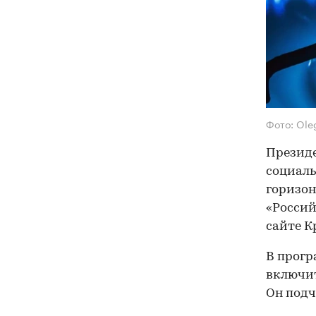
Фото: Ole
Презид
социаль
горизон
«Россий
сайте К
В прогр
включит
Он подч