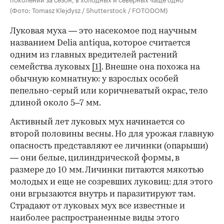
(Фото: Tomasz Klejdysz / Shutterstock / FOTODOM)
Луковая муха — это насекомое под научным
названием Delia antiqua, которое считается
одним из главных вредителей растений
семейства луковых
[1]
. Внешне она похожа на
обычную комнатную: у взрослых особей
пепельно-серый или коричневатый окрас, тело
длиной около 5–7 мм.
Активный лет луковых мух начинается со
00:00
/
00:00
второй половины весны. Но для урожая главную
опасность представляют ее личинки (опарыши)
— они белые, цилиндрической формы, в
размере до 10 мм. Личинки питаются мякотью
молодых и еще не созревших луковиц: для этого
они вгрызаются внутрь и паразитируют там.
Страдают от луковых мух все известные и
наиболее распространенные виды этого