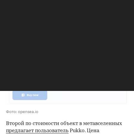
предложение, которое сделали владельцу, —
продать лот за $1,4 тыс.», — комментирует
учредитель инвестиционной компании «Плечко
групп» Ростислав Плечко.
Фото: opensea.io
Второй по стоимости объект в метавселенных
предлагает пользователь
Pukko. Цена