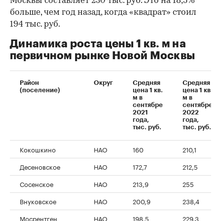
Москвы составляет 230 тыс. руб. Это на 18,5%
больше, чем год назад, когда «квадрат» стоил
194 тыс. руб.
Динамика роста цены 1 кв. м на
первичном рынке Новой Москвы
Район
Округ
Средняя
Средняя
00:00
/
00:00
(поселение)
цена 1 кв.
цена 1 кв.
м в
м в
сентябре
сентябре
2021
2022
года,
года,
тыс. руб.
тыс. руб.
Кокошкино
НАО
160
210,1
Десеновское
НАО
172,7
212,5
Сосенское
НАО
213,9
255
Внуковское
НАО
200,9
238,4
Мосрентген
НАО
198,5
229,3