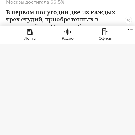
Москвы достигала 66,5%
В первом полугодии две из каждых
трех студий, приобретенных в
новостройках Москвы, были куплены в
ипотеку. В сегменте трешек ипотечных
Лента
Радио
Офисы
сделок менее половины, а среди
четырехкомнатных квартир — лишь
около четверти