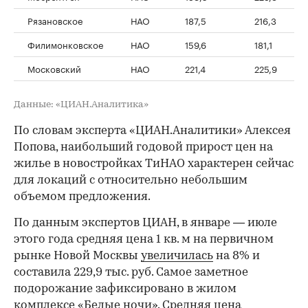
Рязановское
НАО
187,5
216,3
Филимонковское
НАО
159,6
181,1
Московский
НАО
221,4
225,9
Данные: «ЦИАН.Аналитика»
По словам эксперта «ЦИАН.Аналитики» Алексея
Попова, наибольший годовой прирост цен на
жилье в новостройках ТиНАО характерен сейчас
для локаций с относительно небольшим
объемом предложения.
По данным экспертов ЦИАН, в январе — июле
этого года средняя цена 1 кв. м на первичном
рынке Новой Москвы
увеличилась
на 8% и
составила 229,9 тыс. руб. Самое заметное
подорожание зафиксировано в жилом
комплексе «Белые ночи». Средняя цена