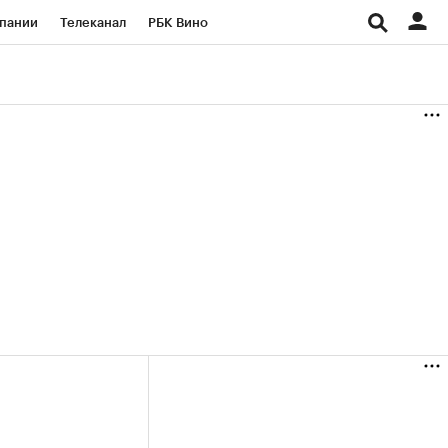
пании
Телеканал
РБК Вино
ациональные проекты
Город
аншизы
Газета
ка
Бизнес