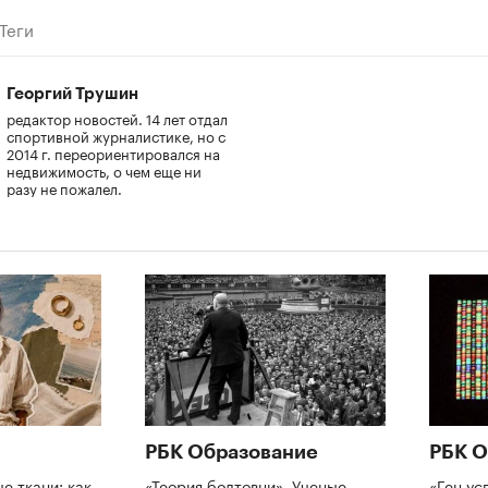
Теги
Георгий Трушин
редактор новостей. 14 лет отдал
спортивной журналистике, но с
2014 г. переориентировался на
недвижимость, о чем еще ни
разу не пожалел.
РБК Образование
РБК О
е ткани: как
«Теория болтовни». Ученые
«Ген ус