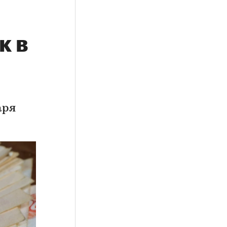
к в
аря