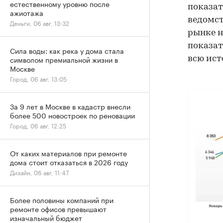
естественному уровню после
показат
ажиотажа
ведомст
Деньги, 06 авг, 13:32
рынке н
показат
Сила воды: как река у дома стала
символом премиальной жизни в
всю ист
Москве
Город, 06 авг, 13:05
За 9 лет в Москве в кадастр внесли
более 500 новостроек по реновации
Город, 06 авг, 12:25
От каких материалов при ремонте
дома стоит отказаться в 2026 году
Дизайн, 06 авг, 11:47
Более половины компаний при
ремонте офисов превышают
изначальный бюджет