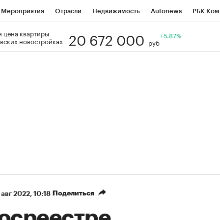
Мероприятия
Отрасли
Недвижимость
Autonews
РБК Ком
20 672 000
 цена квартиры
Образование
РБК Курсы
РБК Life
Тренды
+5.87%
Визионеры
Н
вских новостройках
руб
Дискуссионный клуб
Исследования
Кредитные рейтинги
Фр
Спецпроекты
Проверка контрагентов
Политика
Экономи
к наличной валюты
Поделиться
 авг 2022, 10:18
Росреестре