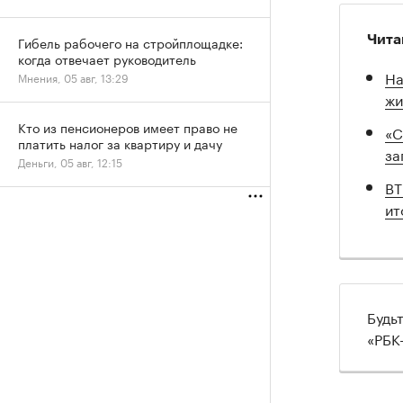
Чита
Гибель рабочего на стройплощадке:
когда отвечает руководитель
На
Мнения, 05 авг, 13:29
жи
Кто из пенсионеров имеет право не
«С
платить налог за квартиру и дачу
за
Деньги, 05 авг, 12:15
ВТ
ит
Будь
«РБК