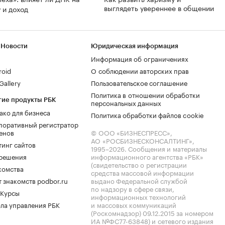
выглядеть увереннее в общении
 и доход
 Новости
Юридическая информация
Информация об ограничениях
roid
О соблюдении авторских прав
allery
Пользовательское соглашение
Политика в отношении обработки
гие продукты РБК
персональных данных
ако для бизнеса
Политика обработки файлов cookie
поративный регистратор
енов
© ООО «БИЗНЕСПРЕСС»,
АО «РОСБИЗНЕСКОНСАЛТИНГ»,
тинг сайтов
1995–2026
. Сообщения и материалы
.решения
информационного агентства «РБК»
(свидетельство о регистрации
комства
средства массовой информации
 знакомств podbor.ru
выдано Федеральной службой
по надзору в сфере связи,
 Курсы
информационных технологий
ла управления РБК
и массовых коммуникаций
(Роскомнадзор) 09.12.2015 за номером
ИА №ФС77-63848) и сетевого издания