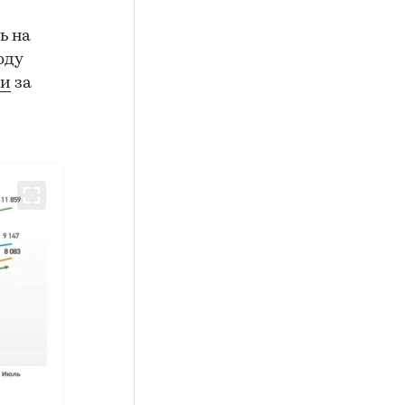
ь на
оду
ми
за