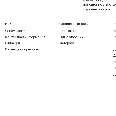
поношенность ста
хорошего вкуса
РБК
Социальные сети
Р
О компании
ВКонтакте
Ж
Контактная информация
Одноклассники
Г
Редакция
Telegram
З
Размещение рекламы
Д
Д
М
Н
Д