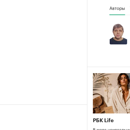
Авторы
РБК Life
В моде неидеальны