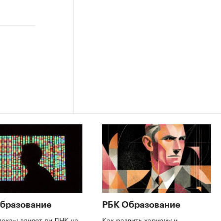
бразование
РБК Образование
пеха»: влияет ли ДНК на
Как развить харизму и