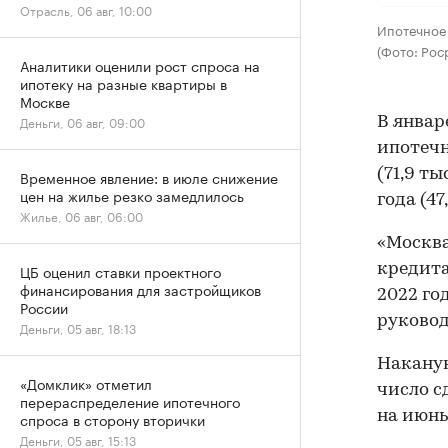
Отрасль, 06 авг, 10:00
Ипотечное
(Фото: Рос
Аналитики оценили рост спроса на
ипотеку на разные квартиры в
Москве
Деньги, 06 авг, 09:00
В январ
ипотечн
(71,9 т
Временное явление: в июле снижение
цен на жилье резко замедлилось
года (47,
Жилье, 06 авг, 06:00
«Москв
кредита
ЦБ оценил ставки проектного
финансирования для застройщиков
2022 го
России
руковод
Деньги, 05 авг, 18:13
Накану
«Домклик» отметил
число с
перераспределение ипотечного
на июнь
спроса в сторону вторички
Деньги, 05 авг, 15:13