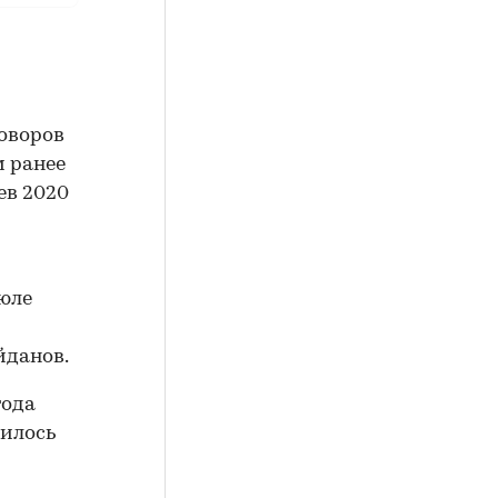
говоров
м ранее
ев 2020
июле
йданов.
года
нилось