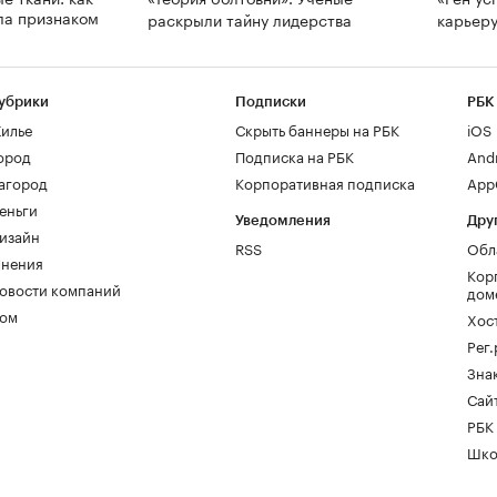
ла признаком
раскрыли тайну лидерства
карьеру
убрики
Подписки
РБК
илье
Скрыть баннеры на РБК
iOS
ород
Подписка на РБК
And
агород
Корпоративная подписка
AppG
еньги
Уведомления
Дру
изайн
RSS
Обл
нения
Кор
овости компаний
дом
ом
Хос
Рег
Зна
Сайт
РБК
Шко