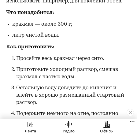
использовать, например, для поклейки обоев.
Что понадобится:
крахмал — около 300 г;
литр чистой воды.
Как приготовить:
Просейте весь крахмал через сито.
Приготовьте холодный раствор, смешав
крахмал с частью воды.
Остальную воду доведите до кипения и
влейте в хорошо размешанный стартовый
раствор.
Подержите немного на огне, постоянно
мешая.
Лента
Радио
Офисы
Как только смесь станет густой, как сметана,