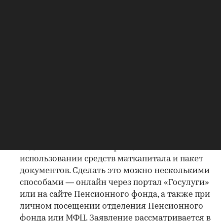
площадью менее 500 кв. м не требуется
согласование строительства — только
уведомление, если дом более 500 кв. м, то
требуется проект», — пояснила Оксана
Головичева;
после получения уведомления необходимо
получить сам сертификат на материнский
капитал. С 15 апреля 2020 года он
оформляется автоматически при рождении
ребенка и направляется в личный кабинет на
портал «Госуслуги»;
подать в Пенсионный фонд заявление об
использовании средств маткапитала и пакет
документов. Сделать это можно несколькими
способами — онлайн через портал «Госулуги»
или на сайте Пенсионного фонда, а также при
личном посещении отделения Пенсионного
фонда или МФЦ. Заявление рассматривается в