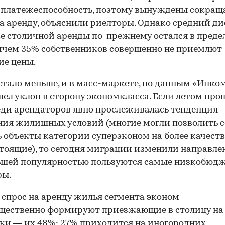
 платежеспособность, поэтому вынуждены сокращ
а аренду, объяснили риелторы. Однако средний д
е столичной аренды по-прежнему остался в преде
ичем 35% собственников совершенно не приемлют
е цены.
стало меньше, и в масс-маркете, по данным «Инком
ел уклон в сторону экономкласса. Если летом про
еди арендаторов явно прослеживалась тенденция
ия жилищных условий (многие могли позволить с
 объекты категории суперэконом на более качест
тоящие), то сегодня миграции изменили направле
ьшей популярностью пользуются самые низкобюд
ры.
 спрос на аренду жилья сегмента эконом
щественно формируют приезжающие в столицу на
ки — их 48%; 27% приходится на иногородних