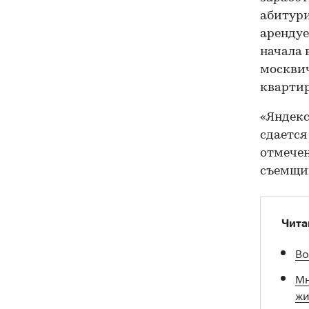
абитури
арендуе
начала 
москвич
квартир
«Яндек
сдается
отмечен
съемщик
Чита
Во
Мн
жи