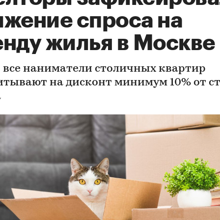
ижение спроса на
енду жилья в Москве
 все наниматели столичных квартир
итывают на дисконт минимум 10% от с
а