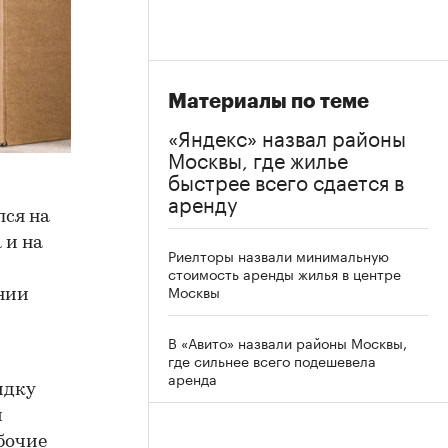
Материалы по теме
«Яндекс» назвал районы
Москвы, где жилье
быстрее всего сдается в
аренду
лся на
 и на
Риелторы назвали минимальную
стоимость аренды жилья в центре
Москвы
нии
В «Авито» назвали районы Москвы,
где сильнее всего подешевела
аренда
идку
й
бочие