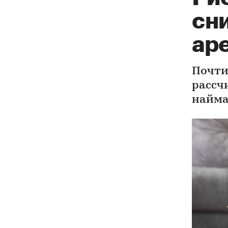
сн
ар
Почти
рассч
найм