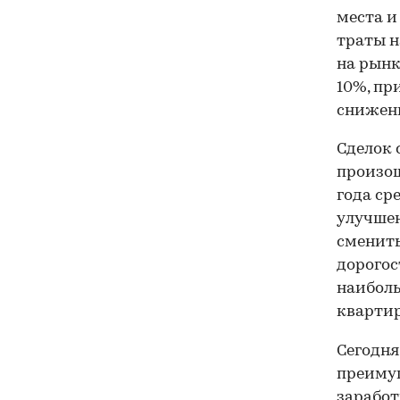
места и
траты н
на рынк
10%, пр
снижени
Сделок 
произош
года ср
улучшен
сменить
дорогос
наибол
кварти
Сегодня
преиму
заработ