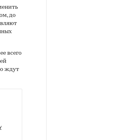
сменить
ом, до
авляют
нных
ее всего
лей
го ждут
у