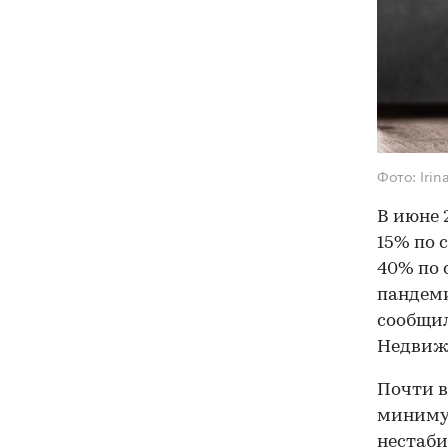
Фото: Irin
В июне 
15% по 
40% по 
пандеми
сообщи
Недвиж
Почти в
минимум
нестаби