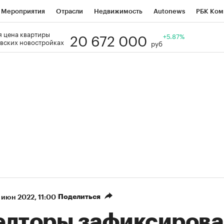
Мероприятия
Отрасли
Недвижимость
Autonews
РБК Ком
20 672 000
 цена квартиры
Образование
РБК Курсы
РБК Life
Тренды
+5.87%
Визионеры
Н
вских новостройках
руб
Дискуссионный клуб
Исследования
Кредитные рейтинги
Фр
Спецпроекты
Проверка контрагентов
Политика
Экономи
к наличной валюты
Поделиться
 июн 2022, 11:00
елторы зафиксиров