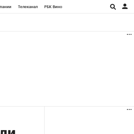
пании
Телеканал
РБК Вино
ациональные проекты
Город
аншизы
Газета
ка
Бизнес
али