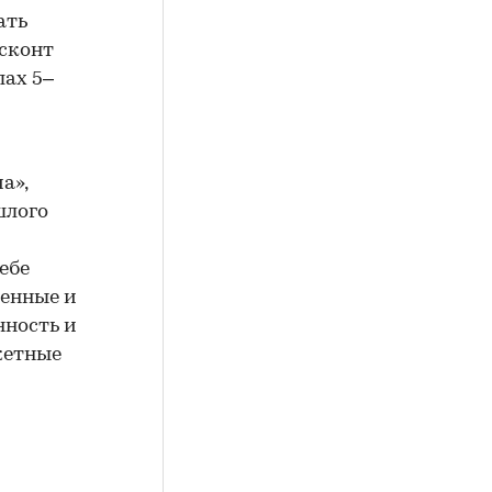
ать
исконт
лах 5–
а»,
шлого
ебе
венные и
нность и
жетные