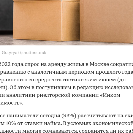
a Gutyryak\shutterstock
2022 года спрос на аренду жилья в Москве сократи
сравнению с аналогичным периодом прошлого года
сравнению со среднестатистическим июнем (до
и). Об этом в поступившем в редакцию исследова
ли аналитики риелторской компании «Инком-
имость».
се наниматели сегодня (93%) рассчитывают на ск
 10% от ставки найма. В условиях экономическо
льности многие сомневаются, сохранятся ли их ра