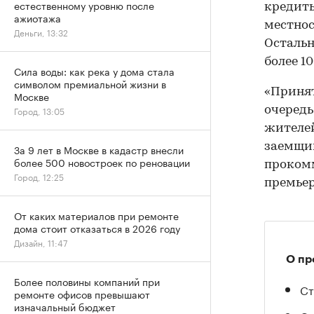
естественному уровню после
кредиты
ажиотажа
местнос
Деньги, 13:32
Остальн
более 1
Сила воды: как река у дома стала
символом премиальной жизни в
«Принят
Москве
очередь
Город, 13:05
жителей
заемщик
За 9 лет в Москве в кадастр внесли
более 500 новостроек по реновации
прокомм
Город, 12:25
премьер
От каких материалов при ремонте
дома стоит отказаться в 2026 году
Дизайн, 11:47
О пр
Более половины компаний при
Ст
ремонте офисов превышают
изначальный бюджет