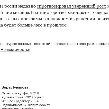
 России недавно
спрогнозировал уверенный рост
йшие месяцы. В министерстве ожидают, что выдач
льготных программ в денежном выражении по ит
да будет больше, чем в прошлом.
те в курсе важных новостей — следите за
телеграм-канал
-Недвижимость»
Вера Лунькова
Окончила журфак МГУ. В
журналистике с 2012 года, с
2018-го - редактор «РБК-
Недвижимости». Любит Москву,
архитектуру, дизайн и