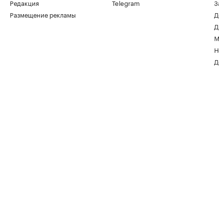
Редакция
Telegram
З
Размещение рекламы
Д
Д
М
Н
Д