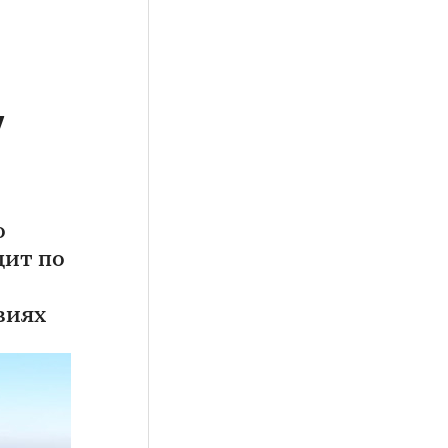
7
о
дит по
виях