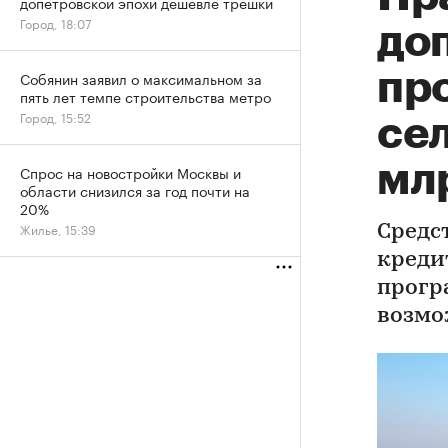
допетровской эпохи дешевле трешки
Город, 18:07
до
пр
Собянин заявил о максимальном за
пять лет темпе строительства метро
Город, 15:52
се
мл
Спрос на новостройки Москвы и
области снизился за год почти на
20%
Жилье, 15:39
Средс
креди
прогр
возмо