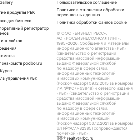
allery
Пользовательское соглашение
Политика в отношении обработки
гие продукты РБК
персональных данных
ако для бизнеса
Политика обработки файлов cookie
поративный регистратор
енов
© ООО «БИЗНЕСПРЕСС»,
АО «РОСБИЗНЕСКОНСАЛТИНГ»,
тинг сайтов
1995–2026
. Сообщения и материалы
.решения
информационного агентства «РБК»
(свидетельство о регистрации
комства
средства массовой информации
 знакомств podbor.ru
выдано Федеральной службой
по надзору в сфере связи,
 Курсы
информационных технологий
ла управления РБК
и массовых коммуникаций
(Роскомнадзор) 09.12.2015 за номером
ИА №ФС77-63848) и сетевого издания
«РБК» (свидетельство о регистрации
средства массовой информации
выдано Федеральной службой
по надзору в сфере связи,
информационных технологий
и массовых коммуникаций
(Роскомнадзор) 03.12.2021 за номером
ЭЛ №ФС77-82385) сопровождаются
пометкой «РБК».
realty@rbc.ru
18+