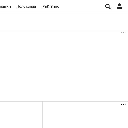
пании
Телеканал
РБК Вино
ациональные проекты
Город
аншизы
Газета
ка
Бизнес