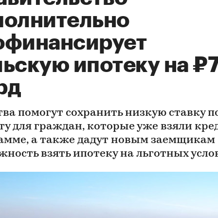
полнительно
офинансирует
льскую ипотеку на ₽
рд
тва помогут сохранить низкую ставку п
ту для граждан, которые уже взяли кре
амме, а также дадут новым заемщикам
жность взять ипотеку на льготных усло