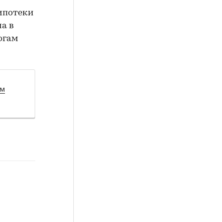
ипотеки
а в
огам
ом