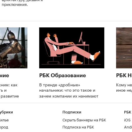
приключения.
ние
РБК Образование
РБК 
ним: как
В тренде «дробные»
Кому не
ь и
начальники: что это такое и
иное н
а развитие
зачем компании их нанимают
убрики
Подписки
РБК
илье
Скрыть баннеры на РБК
iOS
ород
Подписка на РБК
And