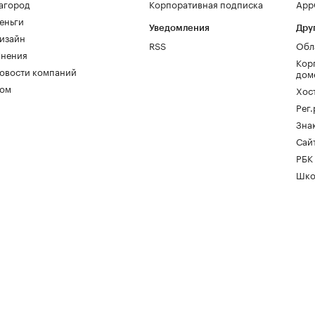
агород
Корпоративная подписка
AppG
еньги
Уведомления
Дру
изайн
RSS
Обл
нения
Кор
овости компаний
дом
ом
Хос
Рег
Зна
Сайт
РБК
Шко