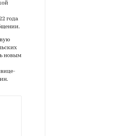
кой
22 года
общении.
рвую
льских
ть новым
 вице-
ин.