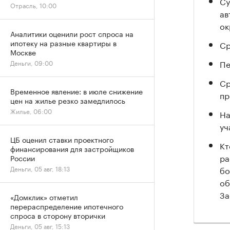
Су
Отрасль, 10:00
ав
ок
Аналитики оценили рост спроса на
ипотеку на разные квартиры в
Ср
Москве
Пе
Деньги, 09:00
Ср
Временное явление: в июле снижение
пр
цен на жилье резко замедлилось
Жилье, 06:00
На
уч
ЦБ оценил ставки проектного
Кт
финансирования для застройщиков
ра
России
бо
Деньги, 05 авг, 18:13
об
За
«Домклик» отметил
перераспределение ипотечного
спроса в сторону вторички
Деньги, 05 авг, 15:13