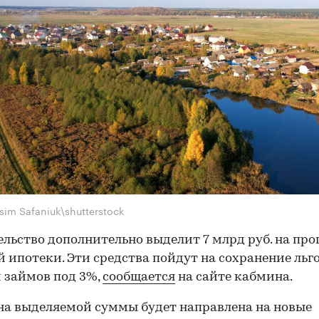
sim Safaniuk\shutterstock
льство дополнительно выделит 7 млрд руб. на пр
й ипотеки. Эти средства пойдут на сохранение льг
 займов под 3%,
сообщается
на сайте кабмина.
а выделяемой суммы будет направлена на новые