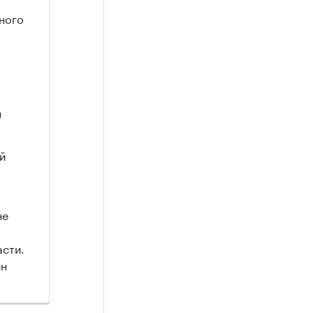
ного
я
й
не
асти.
ин