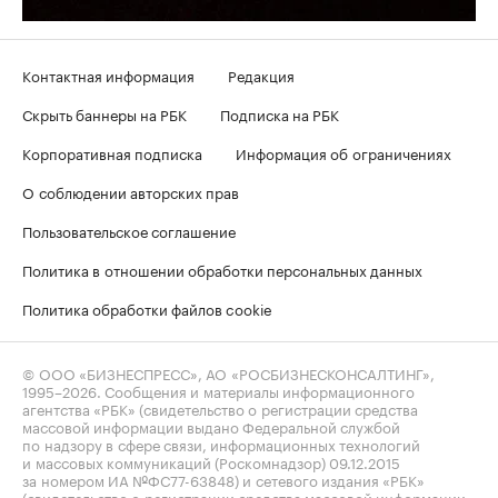
Контактная информация
Редакция
Скрыть баннеры на РБК
Подписка на РБК
Корпоративная подписка
Информация об ограничениях
О соблюдении авторских прав
Пользовательское соглашение
Политика в отношении обработки персональных данных
Политика обработки файлов cookie
© ООО «БИЗНЕСПРЕСС», АО «РОСБИЗНЕСКОНСАЛТИНГ»,
1995–2026
. Сообщения и материалы информационного
агентства «РБК» (свидетельство о регистрации средства
массовой информации выдано Федеральной службой
по надзору в сфере связи, информационных технологий
и массовых коммуникаций (Роскомнадзор) 09.12.2015
за номером ИА №ФС77-63848) и сетевого издания «РБК»
(свидетельство о регистрации средства массовой информации