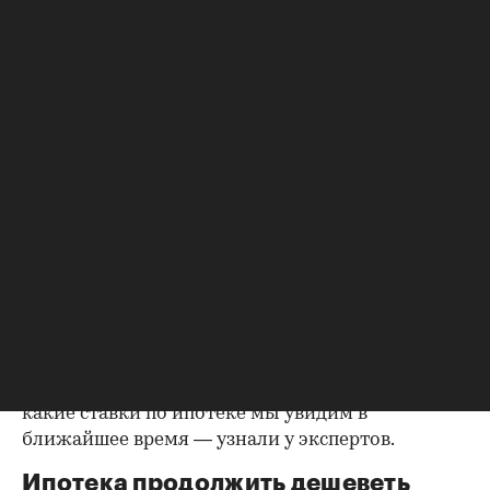
ЦБ на внеплановом заседании в четверг, 26 мая, снизил
ставку сразу на 3 п.п., до 11% годовых
(Фото: Andrii
Yalanskyi/shutterstock.com)
Банк России на внеплановом заседании в
четверг, 26 мая, снизил ставку сразу на 3 п.п. — с
14% до
11% годовых.
Таким образом, за три
месяца ключевая ставка опустилась уже на 9 п.п.
после резкого повышения до 20% в конце
февраля.
Поможет ли решение регулятора
реанимировать спрос на ипотеку и жилье и
какие ставки по ипотеке мы увидим в
ближайшее время — узнали у экспертов.
Ипотека продолжить дешеветь